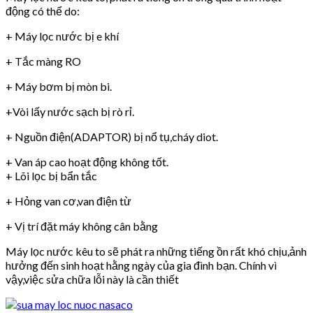
động có thể do:
+ Máy lọc nước bị e khí
+ Tắc màng RO
+ Máy bơm bị mòn bi.
+Vòi lấy nước sạch bị rò rỉ.
+ Nguồn điện(ADAPTOR) bị nổ tụ,cháy diot.
+ Van áp cao hoạt động không tốt.
+ Lõi lọc bị bẩn tắc
+ Hỏng van cơ,van điện từ
+ Vị trí đặt máy không cân bằng
Máy lọc nước kêu to sẽ phát ra những tiếng ồn rất khó chịu,ảnh
hưởng đến sinh hoạt hằng ngày của gia đình bạn. Chính vì
vậy,việc sửa chữa lỗi này là cần thiết