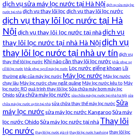
dịch vụ sửa máy lọc nước tại Hà Nội
dịch vụ sửa máy lọc
dịch vụ thay lõi lọc
dịch vụ thay lõi lọc nước
nước tại nhà
dịch vụ thay lõi lọc nước tại Hà
Nội
dịch vụ
dịch vụ thay lõi lọc nước tại nhà
dịch vụ
thay lõi lọc nước tại nhà Hà Nội
thay lõi lọc nước tại nhà uy tín
dịch vụ
Khi nào cần thay lõi lọc nước
thay thế lõi lọc nước
khắc phục sự
Lọc nước giếng khoan
Lỗi
cố lõi lọc nước
khắc phục sự cố máy lọc nước
Máy lọc nước
thường gặp của máy lọc nước
Máy lọc nước
chạy lâu
Máy lọc nước chạy ngắt quãng
Máy lọc nước kêu to
Máy
lọc nước RO
quá trình thay lõi lọc
Sửa chữa máy bơm máy lọc
sửa chữa máy lọc nước
Ohido
sửa chữa máy lọc nước tại nhà hà Nội
sửa
Sửa
sửa chữa thay thế máy lọc nước
chữa máy lọc nước uy tín tại nhà
máy lọc nước
sửa máy lọc nước Kangaroo
Sửa máy
Thay lõi
lọc nước Ohido
Sửa máy lọc nước tại nhà
lọc nước
thay lõi lọc
thay lõi lọc nước giá rẻ
thay lõi lọc nước haohsing