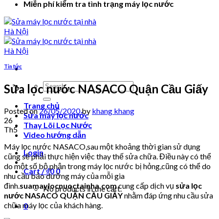
Miễn phí kiểm tra tình trạng máy lọc nước
Tin tức
Search
Sửa lọc nước NASACO Quận Cầu Giấy
for:
Trang chủ
Posted on
26/05/2020
by
khang khang
Sửa máy lọc nước
26
Thay Lõi Lọc Nước
Th5
Video hướng dẫn
Máy lọc nước NASACO,sau một khoảng thời gian sử dụng
Login
cũng sẽ phải thực hiện việc thay thế sửa chữa. Điều này có thể
do một số bộ phận trong máy lọc nước bị hỏng,cũng có thể do
Cart /
₫
0
0
nhu cầu bảo dưỡng máy của mỗi gia
đình.
suamaylocnuoctainha.com
cung cấp dịch vụ
sửa lọc
No products in the cart.
nước NASACO QUẬN CẦU GIẤY
nhằm đáp ứng nhu cầu sửa
chữa máy lọc của khách hàng.
0