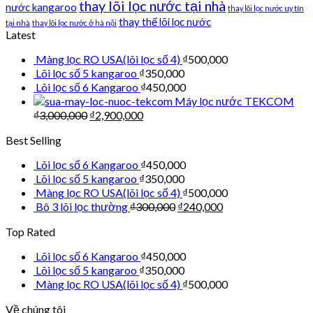
thay lõi lọc nước tại nhà
nước kangaroo
thay lõi lọc nước uy tín
thay thế lõi lọc nước
tại nhà
thay lõi lọc nước ở hà nội
Latest
Màng lọc RO USA(lõi lọc số 4)
₫
500,000
Lõi lọc số 5 kangaroo
₫
350,000
Lõi lọc số 6 Kangaroo
₫
450,000
Máy lọc nước TEKCOM
₫
3,000,000
₫
2,900,000
Best Selling
Lõi lọc số 6 Kangaroo
₫
450,000
Lõi lọc số 5 kangaroo
₫
350,000
Màng lọc RO USA(lõi lọc số 4)
₫
500,000
Bô 3 lõi lọc thường
₫
300,000
₫
240,000
Top Rated
Lõi lọc số 6 Kangaroo
₫
450,000
Lõi lọc số 5 kangaroo
₫
350,000
Màng lọc RO USA(lõi lọc số 4)
₫
500,000
Về chúng tôi