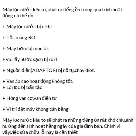
Máy lọc nước kêu to, phát ra tiếng ồn trong quá trình hoạt
động có thể do:
+ Máy lọc nước bị e khí
+ Tắc màng RO
+ Máy bơm bị mòn bi.
+Vòi lấy nước sạch bị rò rỉ.
+ Nguồn điện(ADAPTOR) bị nổ tụ,cháy diot.
+ Van áp cao hoạt động không tốt.
+ Lõi lọc bị bẩn tắc
+ Hỏng van cơ,van điện từ
+ Vị trí đặt máy không cân bằng
Máy lọc nước kêu to sẽ phát ra những tiếng ồn rất khó chịu,ảnh
hưởng đến sinh hoạt hằng ngày của gia đình bạn. Chính vì
vậy,việc sửa chữa lỗi này là cần thiết