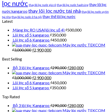
lọc nước
thay lõi lọc
thay lõi lọc nước giá rẻ
thay lõi lọc nước haohsing
thay lõi lọc nước tại nhà
nước kangaroo
thay lõi lọc nước uy tín
thay thế lõi lọc nước
tại nhà
thay lõi lọc nước ở hà nội
Latest
Màng lọc RO USA(lõi lọc số 4)
₫
500,000
Lõi lọc số 5 kangaroo
₫
350,000
Lõi lọc số 6 Kangaroo
₫
450,000
Máy lọc nước TEKCOM
₫
3,000,000
₫
2,900,000
Best Selling
Bộ 3 lõi lọc Kangaroo
₫
290,000
₫
280,000
Máy lọc nước TEKCOM
₫
3,000,000
₫
2,900,000
Lõi lọc số 6 Kangaroo
₫
450,000
Lõi lọc số 5 kangaroo
₫
350,000
Top Rated
Bộ 3 lõi lọc Kangaroo
₫
290,000
₫
280,000
Máy lọc nước TEKCOM