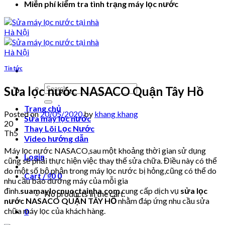
Miễn phí kiểm tra tình trạng máy lọc nước
Tin tức
Search
Sửa lọc nước NASACO Quận Tây Hồ
for:
Trang chủ
Posted on
20/05/2020
by
khang khang
Sửa máy lọc nước
20
Thay Lõi Lọc Nước
Th5
Video hướng dẫn
Máy lọc nước NASACO,sau một khoảng thời gian sử dụng
Login
cũng sẽ phải thực hiện việc thay thế sửa chữa. Điều này có thể
do một số bộ phận trong máy lọc nước bị hỏng,cũng có thể do
Cart /
₫
0
0
nhu cầu bảo dưỡng máy của mỗi gia
đình.
suamaylocnuoctainha.com
cung cấp dịch vụ
sửa lọc
No products in the cart.
nước NASACO QUẬN TÂY HỒ
nhằm đáp ứng nhu cầu sửa
chữa máy lọc của khách hàng.
0