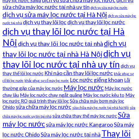
dịch vụ sửa chữa máy lọc nước
dịch vụ
máy lọc nước Sawa
sửa chữa máy lọc nước tại nhà uy tín
dịch vụ sửa máy lọc nước
dịch vụ sửa máy lọc nước tại Hà Nội
dịch vụ sửa máy lọc
dịch vụ thay lõi lọc
dịch vụ thay lõi lọc nước
nước tại nhà
dịch vụ thay lõi lọc nước tại Hà
Nội
dịch vụ
dịch vụ thay lõi lọc nước tại nhà
dịch vụ
thay lõi lọc nước tại nhà Hà Nội
thay lõi lọc nước tại nhà uy tín
dịch vụ
Khi nào cần thay lõi lọc nước
thay thế lõi lọc nước
khắc phục sự
Lọc nước giếng khoan
Lỗi
cố lõi lọc nước
khắc phục sự cố máy lọc nước
Máy lọc nước
thường gặp của máy lọc nước
Máy lọc nước
chạy lâu
Máy lọc nước chạy ngắt quãng
Máy lọc nước kêu to
Máy
lọc nước RO
quá trình thay lõi lọc
Sửa chữa máy bơm máy lọc
sửa chữa máy lọc nước
Ohido
sửa chữa máy lọc nước tại nhà hà Nội
sửa
Sửa
sửa chữa thay thế máy lọc nước
chữa máy lọc nước uy tín tại nhà
máy lọc nước
sửa máy lọc nước Kangaroo
Sửa máy
Thay lõi
lọc nước Ohido
Sửa máy lọc nước tại nhà