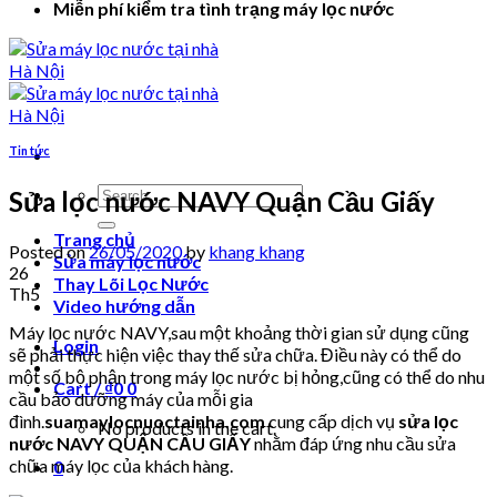
Miễn phí kiểm tra tình trạng máy lọc nước
Tin tức
Search
Sửa lọc nước NAVY Quận Cầu Giấy
for:
Trang chủ
Posted on
26/05/2020
by
khang khang
Sửa máy lọc nước
26
Thay Lõi Lọc Nước
Th5
Video hướng dẫn
Máy lọc nước NAVY,sau một khoảng thời gian sử dụng cũng
Login
sẽ phải thực hiện việc thay thế sửa chữa. Điều này có thể do
một số bộ phận trong máy lọc nước bị hỏng,cũng có thể do nhu
Cart /
₫
0
0
cầu bảo dưỡng máy của mỗi gia
đình.
suamaylocnuoctainha.com
cung cấp dịch vụ
sửa lọc
No products in the cart.
nước NAVY QUẬN CẦU GIẤY
nhằm đáp ứng nhu cầu sửa
chữa máy lọc của khách hàng.
0