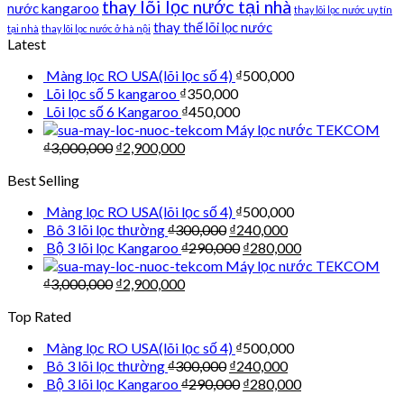
thay lõi lọc nước tại nhà
nước kangaroo
thay lõi lọc nước uy tín
thay thế lõi lọc nước
tại nhà
thay lõi lọc nước ở hà nội
Latest
Màng lọc RO USA(lõi lọc số 4)
₫
500,000
Lõi lọc số 5 kangaroo
₫
350,000
Lõi lọc số 6 Kangaroo
₫
450,000
Máy lọc nước TEKCOM
₫
3,000,000
₫
2,900,000
Best Selling
Màng lọc RO USA(lõi lọc số 4)
₫
500,000
Bô 3 lõi lọc thường
₫
300,000
₫
240,000
Bộ 3 lõi lọc Kangaroo
₫
290,000
₫
280,000
Máy lọc nước TEKCOM
₫
3,000,000
₫
2,900,000
Top Rated
Màng lọc RO USA(lõi lọc số 4)
₫
500,000
Bô 3 lõi lọc thường
₫
300,000
₫
240,000
Bộ 3 lõi lọc Kangaroo
₫
290,000
₫
280,000