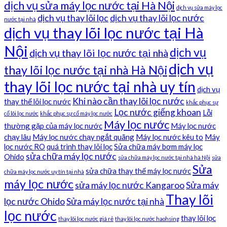
dịch vụ sửa máy lọc nước tại Hà Nội
dịch vụ sửa máy lọc
dịch vụ thay lõi lọc
dịch vụ thay lõi lọc nước
nước tại nhà
dịch vụ thay lõi lọc nước tại Hà
Nội
dịch vụ
dịch vụ thay lõi lọc nước tại nhà
dịch vụ
thay lõi lọc nước tại nhà Hà Nội
thay lõi lọc nước tại nhà uy tín
dịch vụ
Khi nào cần thay lõi lọc nước
thay thế lõi lọc nước
khắc phục sự
Lọc nước giếng khoan
Lỗi
cố lõi lọc nước
khắc phục sự cố máy lọc nước
Máy lọc nước
thường gặp của máy lọc nước
Máy lọc nước
chạy lâu
Máy lọc nước chạy ngắt quãng
Máy lọc nước kêu to
Máy
lọc nước RO
quá trình thay lõi lọc
Sửa chữa máy bơm máy lọc
sửa chữa máy lọc nước
Ohido
sửa chữa máy lọc nước tại nhà hà Nội
sửa
Sửa
sửa chữa thay thế máy lọc nước
chữa máy lọc nước uy tín tại nhà
máy lọc nước
sửa máy lọc nước Kangaroo
Sửa máy
Thay lõi
lọc nước Ohido
Sửa máy lọc nước tại nhà
lọc nước
thay lõi lọc
thay lõi lọc nước giá rẻ
thay lõi lọc nước haohsing