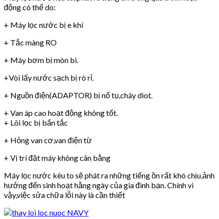
động có thể do:
+ Máy lọc nước bị e khí
+ Tắc màng RO
+ Máy bơm bị mòn bi.
+Vòi lấy nước sạch bị rò rỉ.
+ Nguồn điện(ADAPTOR) bị nổ tụ,cháy diot.
+ Van áp cao hoạt động không tốt.
+ Lõi lọc bị bẩn tắc
+ Hỏng van cơ,van điện từ
+ Vị trí đặt máy không cân bằng
Máy lọc nước kêu to sẽ phát ra những tiếng ồn rất khó chịu,ảnh
hưởng đến sinh hoạt hằng ngày của gia đình bạn. Chính vì
vậy,việc sửa chữa lỗi này là cần thiết