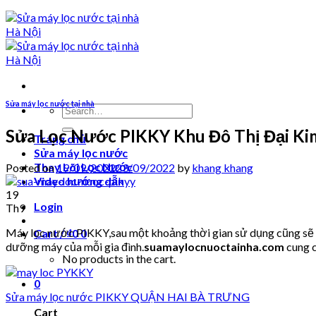
Sửa máy lọc nước tại nhà
Search
for:
Sửa Lọc Nước PIKKY Khu Đô Thị Đại Ki
Trang chủ
Sửa máy lọc nước
Thay Lõi Lọc Nước
Posted on
19/09/2022
23/09/2022
by
khang khang
Video hướng dẫn
19
Login
Th9
Máy lọc nước PIKKY,sau một khoảng thời gian sử dụng cũng sẽ ph
Cart /
₫
0
0
dưỡng máy của mỗi gia đình.
suamaylocnuoctainha.com
cung c
No products in the cart.
0
Sửa máy lọc nước PIKKY QUẬN HAI BÀ TRƯNG
Cart