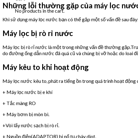
Những lỗi thường gặp của máy lọc nướ
No products in the cart.
Khi sử dụng máy lọc nước bạn có thể gặp một số vấn đề sau đây
Máy lọc bị rò rỉ nước
Máy lọc bị rò rỉ nước là một trong những vấn đề thường gặp.Trư
do đường ống dẫn nước đã quá cũ và chúng bị vỡ hoặc do loai 
Máy kêu to khi hoạt động
Máy lọc nước kêu to, phát ra tiếng ồn trong quá trình hoạt động 
+ Máy lọc nước bị e khí
+ Tắc màng RO
+ Máy bơm bị mòn bi.
+Vòi lấy nước sạch bị rò rỉ.
+ Nguồn điện(ADAPTOR) bị nổ tụ,cháy diot.