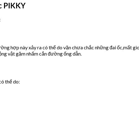
c PIKKY
:
ờng hợp này xảy ra có thể do vặn chưa chắc những đai ốc,mất gio
động vật gặm nhấm cắn đường ống dẫn.
có thể do: