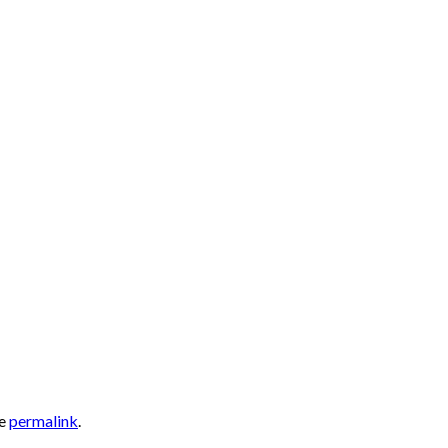
he
permalink
.