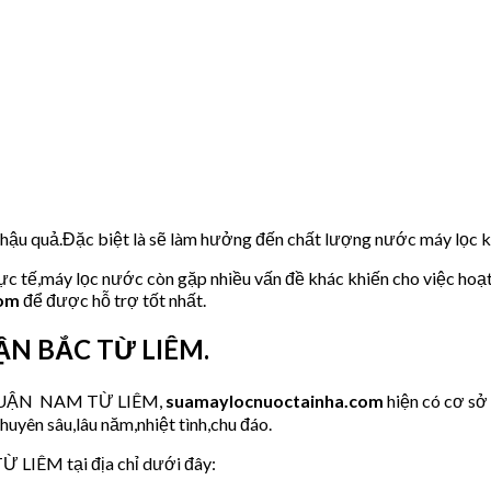
u hậu quả.Đặc biệt là sẽ làm hưởng đến chất lượng nước máy lọc
hực tế,máy lọc nước còn gặp nhiều vấn đề khác khiến cho việc hoạ
com
để được hỗ trợ tốt nhất.
UẬN BẮC TỪ LIÊM.
ớc QUẬN NAM TỪ LIÊM,
suamaylocnuoctainha.com
hiện có cơ s
huyên sâu,lâu năm,nhiệt tình,chu đáo.
Ừ LIÊM tại địa chỉ dưới đây: