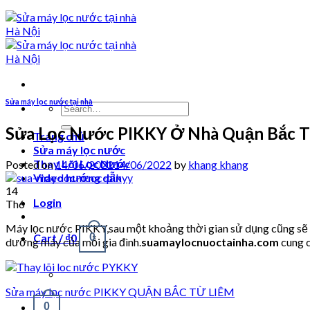
Sửa máy lọc nước tại nhà
Search
for:
Sửa Lọc Nước PIKKY Ở Nhà Quận Bắc T
Trang chủ
Sửa máy lọc nước
Thay Lõi Lọc Nước
Posted on
14/06/2022
14/06/2022
by
khang khang
Video hướng dẫn
14
Login
Th6
Máy lọc nước PIKKY,sau một khoảng thời gian sử dụng cũng sẽ ph
Cart /
₫
0
0
dưỡng máy của mỗi gia đình.
suamaylocnuoctainha.com
cung c
Sửa máy lọc nước PIKKY QUẬN BẮC TỪ LIÊM
0