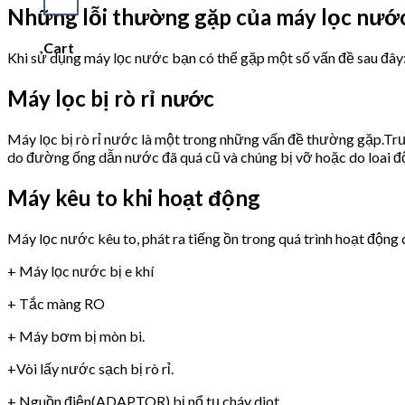
Những lỗi thường gặp của máy lọc nướ
Cart
Khi sử dụng máy lọc nước bạn có thể gặp một số vấn đề sau đây
Máy lọc bị rò rỉ nước
Máy lọc bị rò rỉ nước là một trong những vấn đề thường gặp.Trư
do đường ống dẫn nước đã quá cũ và chúng bị vỡ hoặc do loai 
Máy kêu to khi hoạt động
Máy lọc nước kêu to, phát ra tiếng ồn trong quá trình hoạt động 
+ Máy lọc nước bị e khí
+ Tắc màng RO
+ Máy bơm bị mòn bi.
+Vòi lấy nước sạch bị rò rỉ.
+ Nguồn điện(ADAPTOR) bị nổ tụ,cháy diot.