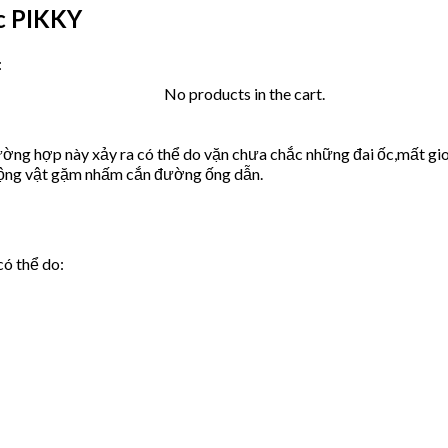
c PIKKY
:
No products in the cart.
ờng hợp này xảy ra có thể do vặn chưa chắc những đai ốc,mất gio
động vật gặm nhấm cắn đường ống dẫn.
có thể do: