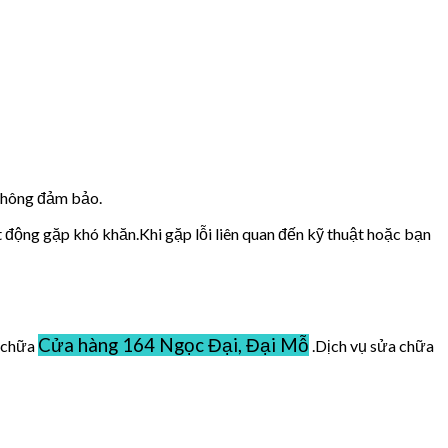
 không đảm bảo.
t động gặp khó khăn.Khi gặp lỗi liên quan đến kỹ thuật hoặc bạn
Cửa hàng 164 Ngọc Đại, Đại Mỗ
ở chữa
.Dịch vụ sửa chữa