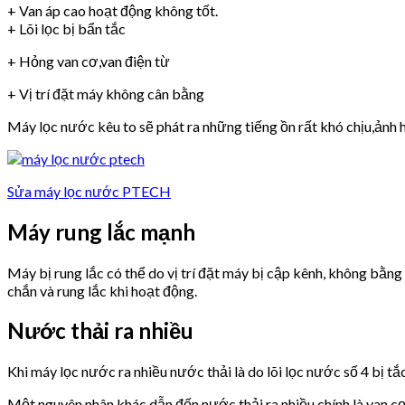
+ Van áp cao hoạt động không tốt.
+ Lõi lọc bị bẩn tắc
+ Hỏng van cơ,van điện từ
+ Vị trí đặt máy không cân bằng
Máy lọc nước kêu to sẽ phát ra những tiếng ồn rất khó chịu,ảnh h
Sửa máy lọc nước PTECH
Máy rung lắc mạnh
Máy bị rung lắc có thể do vị trí đặt máy bị cập kênh, không bằn
chắn và rung lắc khi hoạt động.
Nước thải ra nhiều
Khi máy lọc nước ra nhiều nước thải là do lõi lọc nước số 4 bị tắ
Một nguyên nhân khác dẫn đến nước thải ra nhiều chính là van 