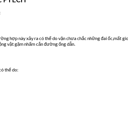
:
ờng hợp này xảy ra có thể do vặn chưa chắc những đai ốc,mất gio
động vật gặm nhấm cắn đường ống dẫn.
có thể do: