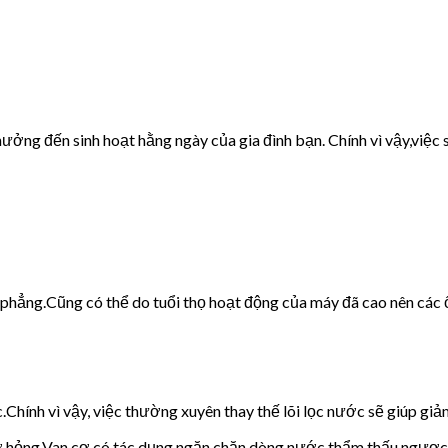
ưởng đến sinh hoạt hằng ngày của gia đình bạn. Chính vì vậy,việc s
g phẳng.Cũng có thể do tuổi thọ hoạt động của máy đã cao nên các 
c.Chính vì vậy, việc thường xuyên thay thế lõi lọc nước sẽ giúp giảm
cơ hỏng.Van cơ có tác dụng ngăn chặn dòng nước thẩm thấu ngược