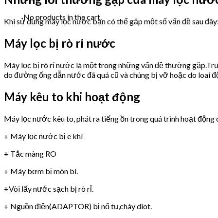
No products in the cart.
Khi sử dụng máy lọc nước bạn có thể gặp một số vấn đề sau đây
Máy lọc bị rò rỉ nước
Máy lọc bị rò rỉ nước là một trong những vấn đề thường gặp.Trư
do đường ống dẫn nước đã quá cũ và chúng bị vỡ hoặc do loai 
Máy kêu to khi hoạt động
Máy lọc nước kêu to, phát ra tiếng ồn trong quá trình hoạt động 
+ Máy lọc nước bị e khí
+ Tắc màng RO
+ Máy bơm bị mòn bi.
+Vòi lấy nước sạch bị rò rỉ.
+ Nguồn điện(ADAPTOR) bị nổ tụ,cháy diot.