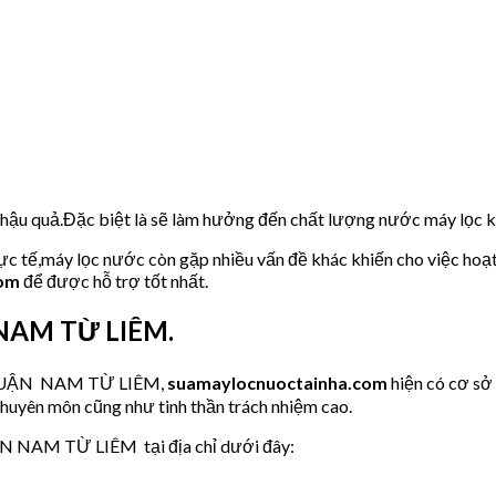
u hậu quả.Đặc biệt là sẽ làm hưởng đến chất lượng nước máy lọc
hực tế,máy lọc nước còn gặp nhiều vấn đề khác khiến cho việc hoạ
com
để được hỗ trợ tốt nhất.
 NAM TỪ LIÊM.
ớc QUẬN NAM TỪ LIÊM,
suamaylocnuoctainha.com
hiện có cơ s
chuyên môn cũng như tinh thần trách nhiệm cao.
ẬN NAM TỪ LIÊM tại địa chỉ dưới đây: