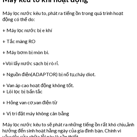
Máy lọc nước kêu to, phát ra tiếng ồn trong quá trình hoạt
động có thể do:
+ Máy lọc nước bị e khí
+ Tắc màng RO
+ Máy bơm bị mòn bi.
+Vòi lấy nước sạch bị rò rỉ.
+ Nguồn điện(ADAPTOR) bị nổ tụ,cháy diot.
+ Van áp cao hoạt động không tốt.
+ Lõi lọc bị bẩn tắc
+ Hỏng van cơ,van điện từ
+ Vị trí đặt máy không cân bằng
Máy lọc nước kêu to sẽ phát ra những tiếng ồn rất khó chịu,ảnh
hưởng đến sinh hoạt hằng ngày của gia đình bạn. Chính vì
vậy,việc sửa chữa lỗi này là cần thiết