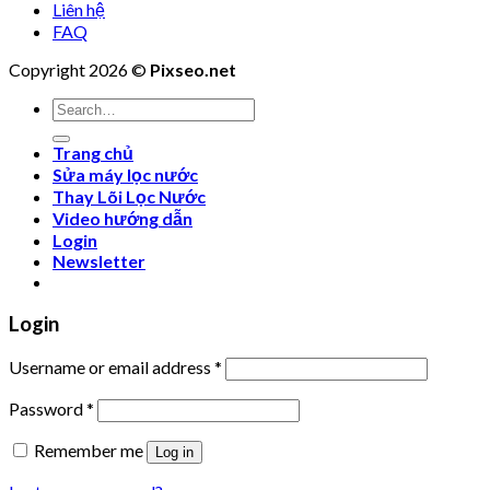
Liên hệ
FAQ
Copyright 2026 ©
Pixseo.net
Search
for:
Trang chủ
Sửa máy lọc nước
Thay Lõi Lọc Nước
Video hướng dẫn
Login
Newsletter
Login
Username or email address
*
Password
*
Remember me
Log in