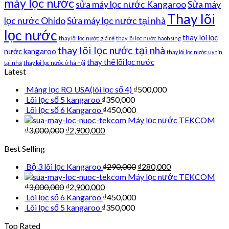
máy lọc nước
sửa máy lọc nước Kangaroo
Sửa máy
Thay lõi
lọc nước Ohido
Sửa máy lọc nước tại nhà
lọc nước
thay lõi lọc
thay lõi lọc nước giá rẻ
thay lõi lọc nước haohsing
thay lõi lọc nước tại nhà
nước kangaroo
thay lõi lọc nước uy tín
thay thế lõi lọc nước
tại nhà
thay lõi lọc nước ở hà nội
Latest
Màng lọc RO USA(lõi lọc số 4)
₫
500,000
Lõi lọc số 5 kangaroo
₫
350,000
Lõi lọc số 6 Kangaroo
₫
450,000
Máy lọc nước TEKCOM
₫
3,000,000
₫
2,900,000
Best Selling
Bộ 3 lõi lọc Kangaroo
₫
290,000
₫
280,000
Máy lọc nước TEKCOM
₫
3,000,000
₫
2,900,000
Lõi lọc số 6 Kangaroo
₫
450,000
Lõi lọc số 5 kangaroo
₫
350,000
Top Rated