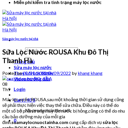
Miễn phí kiểm tra tình trạng máy lọc nước
Sửa máy lọc nước tại nhà
Search
Sửa Lọc Nước ROUSA Khu Đô Thị
for:
Thanh Hà
Trang chủ
Sửa máy lọc nước
Posted on
08/09/2022
16/09/2022
by
khang khang
Thay Lõi Lọc Nước
Video hướng dẫn
08
Login
Th9
Máy lọc nước ROUSA,sau một khoảng thời gian sử dụng cũng
Cart /
₫
0
0
sẽ phải thực hiện việc thay thế sửa chữa. Điều này có thể do
No products in the cart.
một số bộ phận trong máy lọc nước bị hỏng,cũng có thể do nhu
cầu bảo dưỡng máy của mỗi gia
0
đình.
suamaylocnuoctainha.com
cung cấp dịch vụ
sửa lọc
nước ROUSA Khu Đô Thị Thanh Hà
nhằm đáp ứng nhu cầu