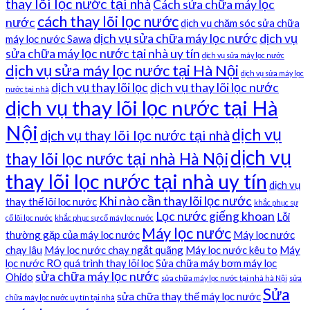
thay lõi lọc nước tại nhà
Cách sửa chữa máy lọc
cách thay lõi lọc nước
nước
dịch vụ chăm sóc sửa chữa
dịch vụ sửa chữa máy lọc nước
dịch vụ
máy lọc nước Sawa
sửa chữa máy lọc nước tại nhà uy tín
dịch vụ sửa máy lọc nước
dịch vụ sửa máy lọc nước tại Hà Nội
dịch vụ sửa máy lọc
dịch vụ thay lõi lọc
dịch vụ thay lõi lọc nước
nước tại nhà
dịch vụ thay lõi lọc nước tại Hà
Nội
dịch vụ
dịch vụ thay lõi lọc nước tại nhà
dịch vụ
thay lõi lọc nước tại nhà Hà Nội
thay lõi lọc nước tại nhà uy tín
dịch vụ
Khi nào cần thay lõi lọc nước
thay thế lõi lọc nước
khắc phục sự
Lọc nước giếng khoan
Lỗi
cố lõi lọc nước
khắc phục sự cố máy lọc nước
Máy lọc nước
thường gặp của máy lọc nước
Máy lọc nước
chạy lâu
Máy lọc nước chạy ngắt quãng
Máy lọc nước kêu to
Máy
lọc nước RO
quá trình thay lõi lọc
Sửa chữa máy bơm máy lọc
sửa chữa máy lọc nước
Ohido
sửa chữa máy lọc nước tại nhà hà Nội
sửa
Sửa
sửa chữa thay thế máy lọc nước
chữa máy lọc nước uy tín tại nhà