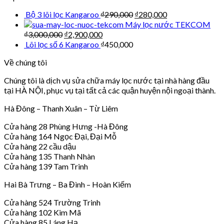
Bộ 3 lõi lọc Kangaroo
₫
290,000
₫
280,000
Máy lọc nước TEKCOM
₫
3,000,000
₫
2,900,000
Lõi lọc số 6 Kangaroo
₫
450,000
Về chúng tôi
Chúng tôi là dịch vụ sửa chữa máy lọc nước tại nhà hàng đầu
tại HÀ NỘI, phục vụ tại tất cả các quận huyện nội ngoại thành.
Hà Đông – Thanh Xuân – Từ Liêm
Cửa hàng 28 Phùng Hưng -Hà Đông
Cửa hàng 164 Ngọc Đại, Đại Mỗ
Cửa hàng 22 cầu dậu
Cửa hàng 135 Thanh Nhàn
Cửa hàng 139 Tam Trinh
Hai Bà Trưng – Ba Đình – Hoàn Kiếm
Cửa hàng 524 Trường Trinh
Cửa hàng 102 Kim Mã
Cửa hàng 85 Láng Hạ