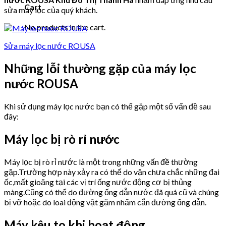
Cart
sửa máy lọc của quý khách.
No products in the cart.
Sửa máy lọc nước ROUSA
Những lỗi thường gặp của máy lọc
nước ROUSA
Khi sử dụng máy lọc nước bạn có thể gặp một số vấn đề sau
đây:
Máy lọc bị rò rỉ nước
Máy lọc bị rò rỉ nước là một trong những vấn đề thường
gặp.Trường hợp này xảy ra có thể do vặn chưa chắc những đai
ốc,mất gioăng tại các vị trí ống nước động cơ bị thủng
màng.Cũng có thể do đường ống dẫn nước đã quá cũ và chúng
bị vỡ hoặc do loai động vật gặm nhấm cắn đường ống dẫn.
Máy kêu to khi hoạt động