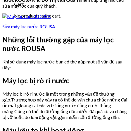
Cart
sửa máy lọc của quý khách.
No products in the cart.
Sửa máy lọc nước ROUSA
Những lỗi thường gặp của máy lọc
nước ROUSA
Khi sử dụng máy lọc nước bạn có thể gặp một số vấn đề sau
đây:
Máy lọc bị rò rỉ nước
Máy lọc bị rò rỉ nước là một trong những vấn đề thường
gặp.Trường hợp này xảy ra có thể do vặn chưa chắc những đai
ốc,mất gioăng tại các vị trí ống nước động cơ bị thủng
màng.Cũng có thể do đường ống dẫn nước đã quá cũ và chúng
bị vỡ hoặc do loai động vật gặm nhấm cắn đường ống dẫn.
Máy kêu to khi hoạt động