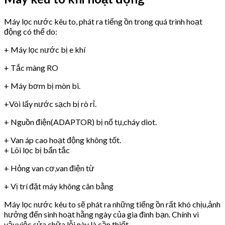
Máy lọc nước kêu to, phát ra tiếng ồn trong quá trình hoạt
động có thể do:
+ Máy lọc nước bị e khí
+ Tắc màng RO
+ Máy bơm bị mòn bi.
+Vòi lấy nước sạch bị rò rỉ.
+ Nguồn điện(ADAPTOR) bị nổ tụ,cháy diot.
+ Van áp cao hoạt động không tốt.
+ Lõi lọc bị bẩn tắc
+ Hỏng van cơ,van điện từ
+ Vị trí đặt máy không cân bằng
Máy lọc nước kêu to sẽ phát ra những tiếng ồn rất khó chịu,ảnh
hưởng đến sinh hoạt hằng ngày của gia đình bạn. Chính vì
vậy,việc sửa chữa lỗi này là cần thiết