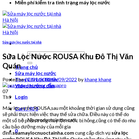
Miễn phí kiểm tra tình trạng máy lọc nước
Sửa máy lọc nước tại nhà
Search
Sửa Lọc Nước ROUSA Khu Đô Thị Văn
for:
Quán
Trang chủ
Sửa máy lọc nước
Posted on
07/09/2022
16/09/2022
by
khang khang
Thay Lõi Lọc Nước
Video hướng dẫn
07
Login
Th9
Máy lọc nước ROUSA,sau một khoảng thời gian sử dụng cũng
Cart /
₫
0
0
sẽ phải thực hiện việc thay thế sửa chữa. Điều này có thể do
No products in the cart.
một số bộ phận trong máy lọc nước bị hỏng,cũng có thể do nhu
cầu bảo dưỡng máy của mỗi gia
0
đình.
suamaylocnuoctainha.com
cung cấp dịch vụ
sửa lọc
nước ROUSA Khu Đô Thị Văn Quán
nhằm đáp ứng nhu cầu