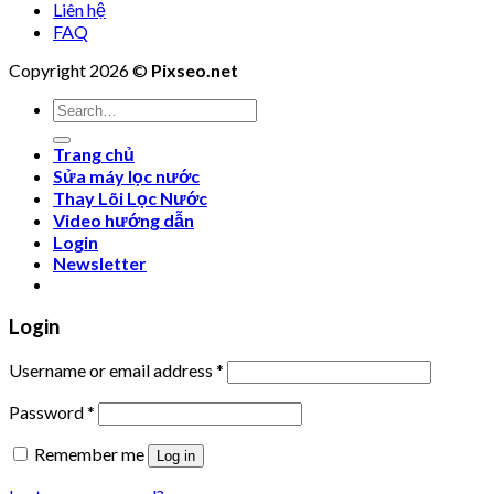
Liên hệ
FAQ
Copyright 2026 ©
Pixseo.net
Search
for:
Trang chủ
Sửa máy lọc nước
Thay Lõi Lọc Nước
Video hướng dẫn
Login
Newsletter
Login
Username or email address
*
Password
*
Remember me
Log in