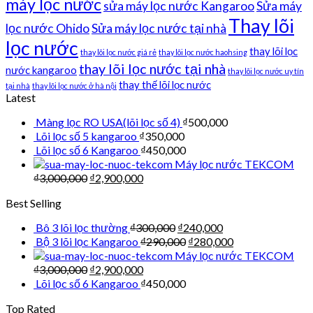
máy lọc nước
sửa máy lọc nước Kangaroo
Sửa máy
Thay lõi
lọc nước Ohido
Sửa máy lọc nước tại nhà
lọc nước
thay lõi lọc
thay lõi lọc nước giá rẻ
thay lõi lọc nước haohsing
thay lõi lọc nước tại nhà
nước kangaroo
thay lõi lọc nước uy tín
thay thế lõi lọc nước
tại nhà
thay lõi lọc nước ở hà nội
Latest
Màng lọc RO USA(lõi lọc số 4)
₫
500,000
Lõi lọc số 5 kangaroo
₫
350,000
Lõi lọc số 6 Kangaroo
₫
450,000
Máy lọc nước TEKCOM
₫
3,000,000
₫
2,900,000
Best Selling
Bô 3 lõi lọc thường
₫
300,000
₫
240,000
Bộ 3 lõi lọc Kangaroo
₫
290,000
₫
280,000
Máy lọc nước TEKCOM
₫
3,000,000
₫
2,900,000
Lõi lọc số 6 Kangaroo
₫
450,000
Top Rated