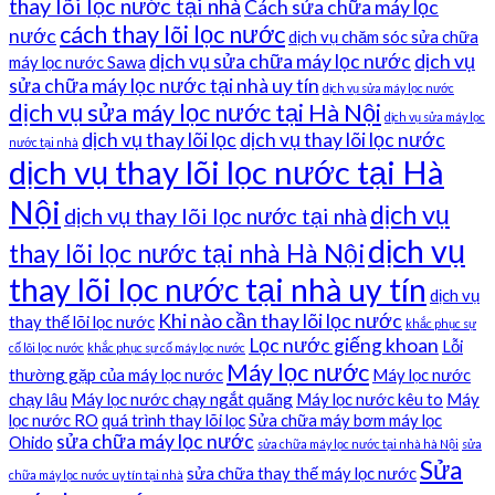
thay lõi lọc nước tại nhà
Cách sửa chữa máy lọc
cách thay lõi lọc nước
nước
dịch vụ chăm sóc sửa chữa
dịch vụ sửa chữa máy lọc nước
dịch vụ
máy lọc nước Sawa
sửa chữa máy lọc nước tại nhà uy tín
dịch vụ sửa máy lọc nước
dịch vụ sửa máy lọc nước tại Hà Nội
dịch vụ sửa máy lọc
dịch vụ thay lõi lọc
dịch vụ thay lõi lọc nước
nước tại nhà
dịch vụ thay lõi lọc nước tại Hà
Nội
dịch vụ
dịch vụ thay lõi lọc nước tại nhà
dịch vụ
thay lõi lọc nước tại nhà Hà Nội
thay lõi lọc nước tại nhà uy tín
dịch vụ
Khi nào cần thay lõi lọc nước
thay thế lõi lọc nước
khắc phục sự
Lọc nước giếng khoan
Lỗi
cố lõi lọc nước
khắc phục sự cố máy lọc nước
Máy lọc nước
thường gặp của máy lọc nước
Máy lọc nước
chạy lâu
Máy lọc nước chạy ngắt quãng
Máy lọc nước kêu to
Máy
lọc nước RO
quá trình thay lõi lọc
Sửa chữa máy bơm máy lọc
sửa chữa máy lọc nước
Ohido
sửa chữa máy lọc nước tại nhà hà Nội
sửa
Sửa
sửa chữa thay thế máy lọc nước
chữa máy lọc nước uy tín tại nhà