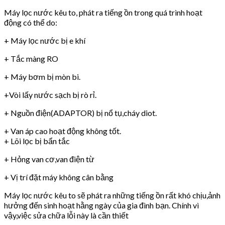
Máy lọc nước kêu to, phát ra tiếng ồn trong quá trình hoạt
động có thể do:
+ Máy lọc nước bị e khí
+ Tắc màng RO
+ Máy bơm bị mòn bi.
+Vòi lấy nước sạch bị rò rỉ.
+ Nguồn điện(ADAPTOR) bị nổ tụ,cháy diot.
+ Van áp cao hoạt động không tốt.
+ Lõi lọc bị bẩn tắc
+ Hỏng van cơ,van điện từ
+ Vị trí đặt máy không cân bằng
Máy lọc nước kêu to sẽ phát ra những tiếng ồn rất khó chịu,ảnh
hưởng đến sinh hoạt hằng ngày của gia đình bạn. Chính vì
vậy,việc sửa chữa lỗi này là cần thiết