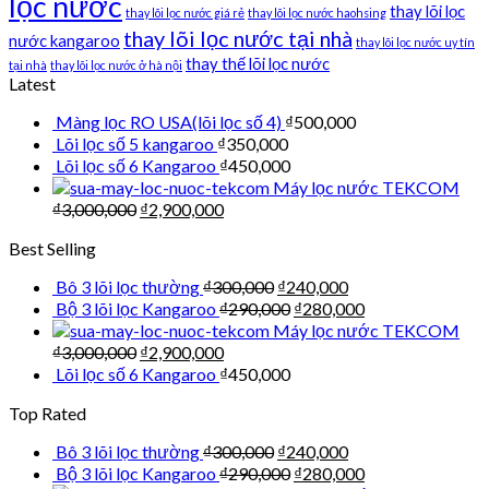
lọc nước
thay lõi lọc
thay lõi lọc nước giá rẻ
thay lõi lọc nước haohsing
thay lõi lọc nước tại nhà
nước kangaroo
thay lõi lọc nước uy tín
thay thế lõi lọc nước
tại nhà
thay lõi lọc nước ở hà nội
Latest
Màng lọc RO USA(lõi lọc số 4)
₫
500,000
Lõi lọc số 5 kangaroo
₫
350,000
Lõi lọc số 6 Kangaroo
₫
450,000
Máy lọc nước TEKCOM
₫
3,000,000
₫
2,900,000
Best Selling
Bô 3 lõi lọc thường
₫
300,000
₫
240,000
Bộ 3 lõi lọc Kangaroo
₫
290,000
₫
280,000
Máy lọc nước TEKCOM
₫
3,000,000
₫
2,900,000
Lõi lọc số 6 Kangaroo
₫
450,000
Top Rated
Bô 3 lõi lọc thường
₫
300,000
₫
240,000
Bộ 3 lõi lọc Kangaroo
₫
290,000
₫
280,000