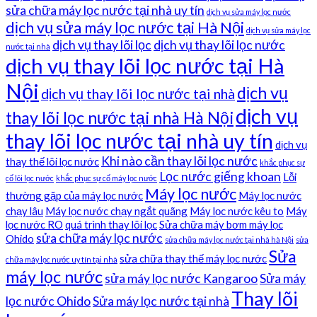
sửa chữa máy lọc nước tại nhà uy tín
dịch vụ sửa máy lọc nước
dịch vụ sửa máy lọc nước tại Hà Nội
dịch vụ sửa máy lọc
dịch vụ thay lõi lọc
dịch vụ thay lõi lọc nước
nước tại nhà
dịch vụ thay lõi lọc nước tại Hà
Nội
dịch vụ
dịch vụ thay lõi lọc nước tại nhà
dịch vụ
thay lõi lọc nước tại nhà Hà Nội
thay lõi lọc nước tại nhà uy tín
dịch vụ
Khi nào cần thay lõi lọc nước
thay thế lõi lọc nước
khắc phục sự
Lọc nước giếng khoan
Lỗi
cố lõi lọc nước
khắc phục sự cố máy lọc nước
Máy lọc nước
thường gặp của máy lọc nước
Máy lọc nước
chạy lâu
Máy lọc nước chạy ngắt quãng
Máy lọc nước kêu to
Máy
lọc nước RO
quá trình thay lõi lọc
Sửa chữa máy bơm máy lọc
sửa chữa máy lọc nước
Ohido
sửa chữa máy lọc nước tại nhà hà Nội
sửa
Sửa
sửa chữa thay thế máy lọc nước
chữa máy lọc nước uy tín tại nhà
máy lọc nước
sửa máy lọc nước Kangaroo
Sửa máy
Thay lõi
lọc nước Ohido
Sửa máy lọc nước tại nhà