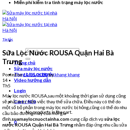
Miễn phí kiểm tra tình trạng máy lọc nước
Tin tức
Search
Sửa Lọc Nước ROUSA Quận Hai Bà
for:
Trưng
Trang chủ
Sửa máy lọc nước
Thay Lõi Lọc Nước
Posted on
14/05/2020
by
khang khang
14
Video hướng dẫn
Th5
Login
Máy lọc nước ROUSA,sau một khoảng thời gian sử dụng cũng
sẽ phải thực hiện việc thay thế sửa chữa. Điều này có thể do
Cart /
₫
0
0
một số bộ phận trong máy lọc nước bị hỏng,cũng có thể do nhu
No products in the cart.
cầu bảo dưỡng máy của mỗi gia
đình.
suamaylocnuoctainha.com
cung cấp dịch vụ
sửa lọc
0
nước ROUSA Quận Hai Bà Trưng
nhằm đáp ứng nhu cầu sửa