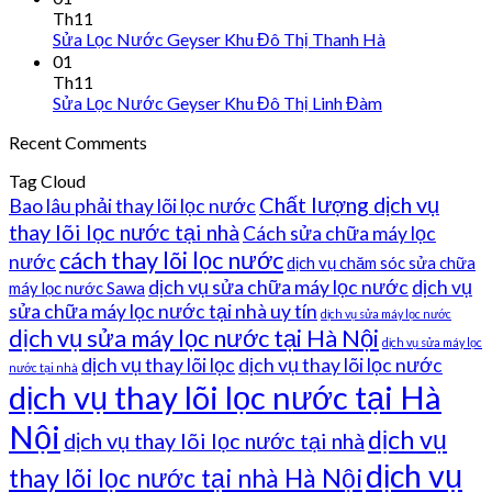
Th11
Sửa Lọc Nước Geyser Khu Đô Thị Thanh Hà
01
Th11
Sửa Lọc Nước Geyser Khu Đô Thị Linh Đàm
Recent Comments
Tag Cloud
Chất lượng dịch vụ
Bao lâu phải thay lõi lọc nước
thay lõi lọc nước tại nhà
Cách sửa chữa máy lọc
cách thay lõi lọc nước
nước
dịch vụ chăm sóc sửa chữa
dịch vụ sửa chữa máy lọc nước
dịch vụ
máy lọc nước Sawa
sửa chữa máy lọc nước tại nhà uy tín
dịch vụ sửa máy lọc nước
dịch vụ sửa máy lọc nước tại Hà Nội
dịch vụ sửa máy lọc
dịch vụ thay lõi lọc
dịch vụ thay lõi lọc nước
nước tại nhà
dịch vụ thay lõi lọc nước tại Hà
Nội
dịch vụ
dịch vụ thay lõi lọc nước tại nhà
dịch vụ
thay lõi lọc nước tại nhà Hà Nội