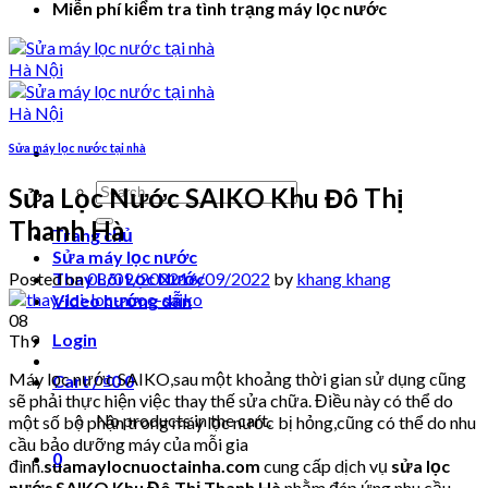
Miễn phí kiểm tra tình trạng máy lọc nước
Sửa máy lọc nước tại nhà
Search
Sửa Lọc Nước SAIKO Khu Đô Thị
for:
Thanh Hà
Trang chủ
Sửa máy lọc nước
Posted on
08/09/2022
16/09/2022
by
khang khang
Thay Lõi Lọc Nước
Video hướng dẫn
08
Login
Th9
Máy lọc nước SAIKO,sau một khoảng thời gian sử dụng cũng
Cart /
₫
0
0
sẽ phải thực hiện việc thay thế sửa chữa. Điều này có thể do
No products in the cart.
một số bộ phận trong máy lọc nước bị hỏng,cũng có thể do nhu
cầu bảo dưỡng máy của mỗi gia
0
đình.
suamaylocnuoctainha.com
cung cấp dịch vụ
sửa lọc
nước SAIKO Khu Đô Thị Thanh Hà
nhằm đáp ứng nhu cầu