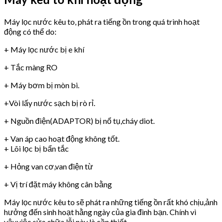
Máy lọc nước kêu to, phát ra tiếng ồn trong quá trình hoạt
động có thể do:
+ Máy lọc nước bị e khí
+ Tắc màng RO
+ Máy bơm bị mòn bi.
+Vòi lấy nước sạch bị rò rỉ.
+ Nguồn điện(ADAPTOR) bị nổ tụ,cháy diot.
+ Van áp cao hoạt động không tốt.
+ Lõi lọc bị bẩn tắc
+ Hỏng van cơ,van điện từ
+ Vị trí đặt máy không cân bằng
Máy lọc nước kêu to sẽ phát ra những tiếng ồn rất khó chịu,ảnh
hưởng đến sinh hoạt hằng ngày của gia đình bạn. Chính vì
vậy,việc sửa chữa lỗi này là cần thiết