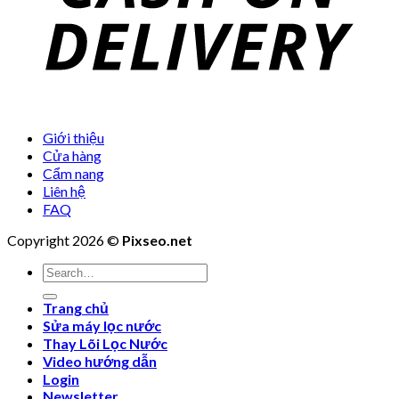
Giới thiệu
Cửa hàng
Cẩm nang
Liên hệ
FAQ
Copyright 2026 ©
Pixseo.net
Search
for:
Trang chủ
Sửa máy lọc nước
Thay Lõi Lọc Nước
Video hướng dẫn
Login
Newsletter