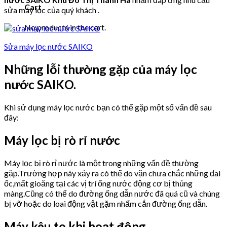
Cart
sửa máy lọc của quý khách .
No products in the cart.
Sửa máy lọc nước SAIKO
Những lỗi thường gặp của máy lọc
nước SAIKO.
Khi sử dụng máy lọc nước bạn có thể gặp một số vấn đề sau
đây:
Máy lọc bị rò rỉ nước
Máy lọc bị rò rỉ nước là một trong những vấn đề thường
gặp.Trường hợp này xảy ra có thể do vặn chưa chắc những đai
ốc,mất gioăng tại các vị trí ống nước động cơ bị thủng
màng.Cũng có thể do đường ống dẫn nước đã quá cũ và chúng
bị vỡ hoặc do loai động vật gặm nhấm cắn đường ống dẫn.
Máy kêu to khi hoạt động