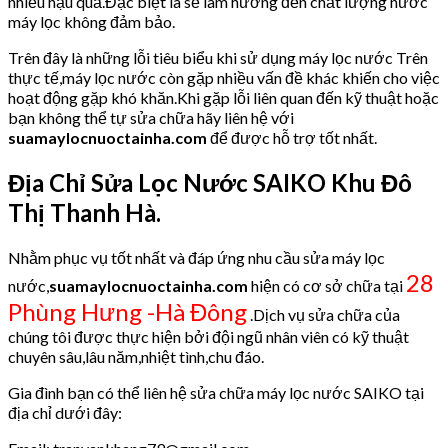
nhiều hậu quả.Đặc biệt là sẽ làm hưởng đến chất lượng nước
máy lọc không đảm bảo.
Trên đây là những lỗi tiêu biểu khi sử dụng máy lọc nước Trên
thực tế,máy lọc nước còn gặp nhiều vấn đề khác khiến cho việc
hoạt động gặp khó khăn.Khi gặp lỗi liên quan đến kỹ thuật hoặc
bạn không thể tự sửa chữa hãy liên hệ với
suamaylocnuoctainha.com
để được hỗ trợ tốt nhất.
Địa Chỉ Sửa Lọc Nước SAIKO Khu Đô
Thị Thanh Hà.
Nhằm phục vụ tốt nhất và đáp ứng nhu cầu sửa máy lọc
28
nước,
suamaylocnuoctainha.com
hiện có cơ sở chữa tại
Phùng Hưng -Hà Đông
.Dịch vụ sửa chữa của
chúng tôi được thực hiện bởi đội ngũ nhân viên có kỹ thuật
chuyên sâu,lâu năm,nhiệt tình,chu đáo.
Gia đình bạn có thể liên hệ sửa chữa máy lọc nước SAIKO tại
địa chỉ dưới đây: