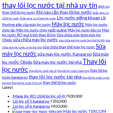
thay lõi lọc nước tại nhà uy tín
dịch vụ
Khi nào cần thay lõi lọc nước
thay thế lõi lọc nước
khắc phục sự
Lọc nước giếng khoan
Lỗi
cố lõi lọc nước
khắc phục sự cố máy lọc nước
Máy lọc nước
thường gặp của máy lọc nước
Máy lọc nước
chạy lâu
Máy lọc nước chạy ngắt quãng
Máy lọc nước kêu to
Máy
lọc nước RO
quá trình thay lõi lọc
Sửa chữa máy bơm máy lọc
sửa chữa máy lọc nước
Ohido
sửa chữa máy lọc nước tại nhà hà Nội
sửa
Sửa
sửa chữa thay thế máy lọc nước
chữa máy lọc nước uy tín tại nhà
máy lọc nước
sửa máy lọc nước Kangaroo
Sửa máy
Thay lõi
lọc nước Ohido
Sửa máy lọc nước tại nhà
lọc nước
thay lõi lọc
thay lõi lọc nước giá rẻ
thay lõi lọc nước haohsing
thay lõi lọc nước tại nhà
nước kangaroo
thay lõi lọc nước uy tín
thay thế lõi lọc nước
tại nhà
thay lõi lọc nước ở hà nội
Latest
Màng lọc RO USA(lõi lọc số 4)
₫
500,000
Lõi lọc số 5 kangaroo
₫
350,000
Lõi lọc số 6 Kangaroo
₫
450,000
Máy lọc nước TEKCOM