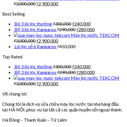
₫
3,000,000
₫
2,900,000
Best Selling
Bô 3 lõi lọc thường
₫
300,000
₫
240,000
Bộ 3 lõi lọc Kangaroo
₫
290,000
₫
280,000
Máy lọc nước TEKCOM
₫
3,000,000
₫
2,900,000
Lõi lọc số 6 Kangaroo
₫
450,000
Top Rated
Bô 3 lõi lọc thường
₫
300,000
₫
240,000
Bộ 3 lõi lọc Kangaroo
₫
290,000
₫
280,000
Máy lọc nước TEKCOM
₫
3,000,000
₫
2,900,000
Về chúng tôi
Chúng tôi là dịch vụ sửa chữa máy lọc nước tại nhà hàng đầu
tại HÀ NỘI, phục vụ tại tất cả các quận huyện nội ngoại thành.
Hà Đông – Thanh Xuân – Từ Liêm