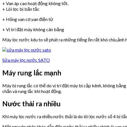
+ Van áp cao hoạt động không tốt.
+ Lõi lọc bị bẩn tắc
+ Hỏng van cơ,van điện từ
+ Vị trí đặt máy không cân bằng
Máy lọc nước kêu to sẽ phát ra những tiếng ồn rất khó chịu,ảnh h
Sửa máy lọc nước SATO
Máy rung lắc mạnh
Máy bị rung lắc có thể do vị trí đặt máy bị cập kênh, không bằn
chắn và rung lắc khi hoạt động.
Nước thải ra nhiều
Khi máy lọc nước ra nhiều nước thải là do lõi lọc nước số 4 bị tắ
Một nguyên nhân khác dẫn đến nước thải ra nhiều chính là van 