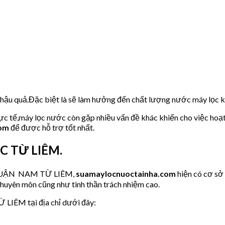
u hậu quả.Đặc biệt là sẽ làm hưởng đến chất lượng nước máy lọc
hực tế,máy lọc nước còn gặp nhiều vấn đề khác khiến cho việc hoạ
com
để được hỗ trợ tốt nhất.
ẮC TỪ LIÊM.
ớc QUẬN NAM TỪ LIÊM,
suamaylocnuoctainha.com
hiện có cơ s
chuyên môn cũng như tinh thần trách nhiệm cao.
 LIÊM tại địa chỉ dưới đây: