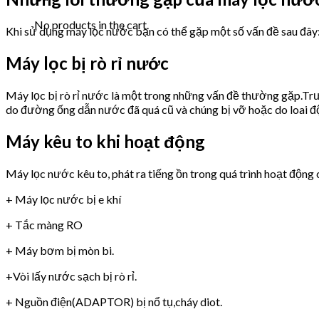
No products in the cart.
Khi sử dụng máy lọc nước bạn có thể gặp một số vấn đề sau đây
Máy lọc bị rò rỉ nước
Máy lọc bị rò rỉ nước là một trong những vấn đề thường gặp.Trư
do đường ống dẫn nước đã quá cũ và chúng bị vỡ hoặc do loai 
Máy kêu to khi hoạt động
Máy lọc nước kêu to, phát ra tiếng ồn trong quá trình hoạt động 
+ Máy lọc nước bị e khí
+ Tắc màng RO
+ Máy bơm bị mòn bi.
+Vòi lấy nước sạch bị rò rỉ.
+ Nguồn điện(ADAPTOR) bị nổ tụ,cháy diot.