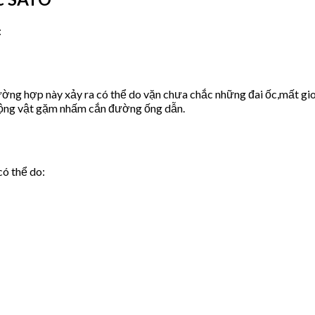
:
ờng hợp này xảy ra có thể do vặn chưa chắc những đai ốc,mất gio
động vật gặm nhấm cắn đường ống dẫn.
có thể do: