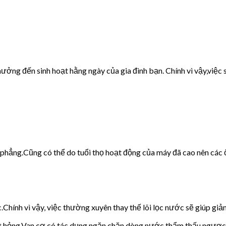
ưởng đến sinh hoạt hằng ngày của gia đình bạn. Chính vì vậy,việc s
g phẳng.Cũng có thể do tuổi thọ hoạt động của máy đã cao nên các 
c.Chính vì vậy, việc thường xuyên thay thế lõi lọc nước sẽ giúp giảm
cơ hỏng.Van cơ có tác dụng ngăn chặn dòng nước thẩm thấu ngược