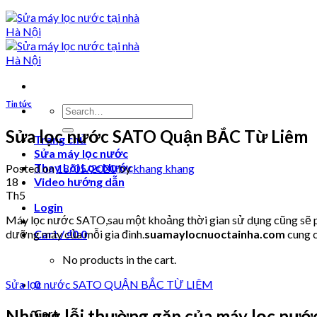
Tin tức
Search
for:
Sửa lọc nước SATO Quận BẮC Từ Liêm
Trang chủ
Sửa máy lọc nước
Thay Lõi Lọc Nước
Posted on
18/05/2020
by
khang khang
18
Video hướng dẫn
Th5
Login
Máy lọc nước SATO,sau một khoảng thời gian sử dụng cũng sẽ ph
dưỡng máy của mỗi gia đình.
suamaylocnuoctainha.com
cung c
Cart /
₫
0
0
No products in the cart.
Sửa lọc nước SATO QUẬN BẮC TỪ LIÊM
0
Những lỗi thường gặp của máy lọc nướ
Cart