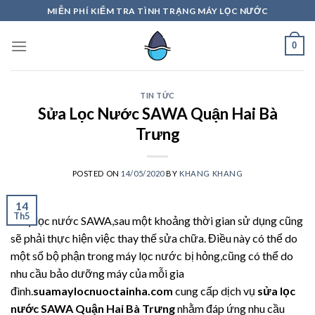
Skip
MIỄN PHÍ KIỂM TRA TÌNH TRẠNG MÁY LỌC NƯỚC
to
content
0
TIN TỨC
Sửa Lọc Nước SAWA Quận Hai Bà
Trưng
POSTED ON
14/05/2020
BY
KHANG KHANG
14
Th5
Máy lọc nước SAWA,sau một khoảng thời gian sử dụng cũng
sẽ phải thực hiện việc thay thế sửa chữa. Điều này có thể do
một số bộ phận trong máy lọc nước bị hỏng,cũng có thể do
nhu cầu bảo dưỡng máy của mỗi gia
đình.
suamaylocnuoctainha.com
cung cấp dịch vụ
sửa lọc
nước SAWA Quận Hai Bà Trưng
nhằm đáp ứng nhu cầu