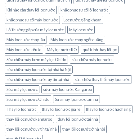
Khi nào cần thay lõi lọc nước
khắc phục sự cố lõi lọc nước
khắc phục sự cố máy lọc nước
Lọc nước giếng khoan
Lỗi thường gặp của máy lọc nước
Máy lọc nước
Máy lọc nước chạy lâu
Máy lọc nước chạy ngắt quãng
Máy lọc nước kêu to
Máy lọc nước RO
quá trình thay lõi lọc
Sửa chữa máy bơm máy lọc Ohido
sửa chữa máy lọc nước
sửa chữa máy lọc nước tại nhà hà Nội
sửa chữa máy lọc nước uy tín tại nhà
sửa chữa thay thế máy lọc nước
Sửa máy lọc nước
sửa máy lọc nước Kangaroo
Sửa máy lọc nước Ohido
Sửa máy lọc nước tại nhà
Thay lõi lọc nước
thay lõi lọc nước giá rẻ
thay lõi lọc nước haohsing
thay lõi lọc nước kangaroo
thay lõi lọc nước tại nhà
thay lõi lọc nước uy tín tại nhà
thay lõi lọc nước ở hà nội
thay thế lõi lọc nước