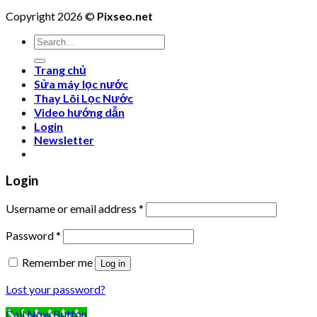
Copyright 2026 ©
Pixseo.net
Search
for:
Trang chủ
Sửa máy lọc nước
Thay Lõi Lọc Nước
Video hướng dẫn
Login
Newsletter
Login
Username or email address
*
Password
*
Remember me
Log in
Lost your password?
Call Now Button