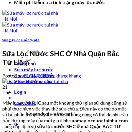
Miễn phí kiểm tra tình trạng máy lọc nước
Sửa máy lọc nước tại nhà
Search
Sửa Lọc Nước SHC Ở Nhà Quận Bắc
for:
Từ Liêm
Trang chủ
Sửa máy lọc nước
Thay Lõi Lọc Nước
Posted on
21/06/2022
by
khang khang
Video hướng dẫn
21
Login
Th6
Máy lọc nước SHC,sau một khoảng thời gian sử dụng cũng sẽ
Cart /
₫
0
0
phải thực hiện việc thay thế sửa chữa. Điều này có thể do một
No products in the cart.
số bộ phận trong máy lọc nước bị hỏng,cũng có thể do nhu cầu
bảo dưỡng máy của mỗi gia đình.
suamaylocnuoctainha.com
0
cung cấp dịch vụ
sửa lọc nước SHC ở nhà Quận BẮC TỪ