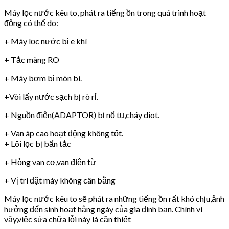
Máy lọc nước kêu to, phát ra tiếng ồn trong quá trình hoạt
động có thể do:
+ Máy lọc nước bị e khí
+ Tắc màng RO
+ Máy bơm bị mòn bi.
+Vòi lấy nước sạch bị rò rỉ.
+ Nguồn điện(ADAPTOR) bị nổ tụ,cháy diot.
+ Van áp cao hoạt động không tốt.
+ Lõi lọc bị bẩn tắc
+ Hỏng van cơ,van điện từ
+ Vị trí đặt máy không cân bằng
Máy lọc nước kêu to sẽ phát ra những tiếng ồn rất khó chịu,ảnh
hưởng đến sinh hoạt hằng ngày của gia đình bạn. Chính vì
vậy,việc sửa chữa lỗi này là cần thiết