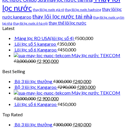
lọc nước
thay lõi lọc
thay lõi lọc nước giá rẻ
thay lõi lọc nước haohsing
thay lõi lọc nước tại nhà
nước kangaroo
thay lõi lọc nước uy tín
thay thế lõi lọc nước
tại nhà
thay lõi lọc nước ở hà nội
Latest
Màng lọc RO USA(lõi lọc số 4)
₫
500,000
Lõi lọc số 5 kangaroo
₫
350,000
Lõi lọc số 6 Kangaroo
₫
450,000
Máy lọc nước TEKCOM
₫
3,000,000
₫
2,900,000
Best Selling
Bô 3 lõi lọc thường
₫
300,000
₫
240,000
Bộ 3 lõi lọc Kangaroo
₫
290,000
₫
280,000
Máy lọc nước TEKCOM
₫
3,000,000
₫
2,900,000
Lõi lọc số 6 Kangaroo
₫
450,000
Top Rated
Bô 3 lõi lọc thường
₫
300,000
₫
240,000