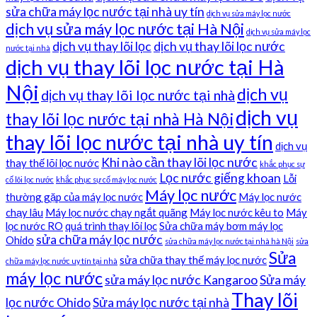
sửa chữa máy lọc nước tại nhà uy tín
dịch vụ sửa máy lọc nước
dịch vụ sửa máy lọc nước tại Hà Nội
dịch vụ sửa máy lọc
dịch vụ thay lõi lọc
dịch vụ thay lõi lọc nước
nước tại nhà
dịch vụ thay lõi lọc nước tại Hà
Nội
dịch vụ
dịch vụ thay lõi lọc nước tại nhà
dịch vụ
thay lõi lọc nước tại nhà Hà Nội
thay lõi lọc nước tại nhà uy tín
dịch vụ
Khi nào cần thay lõi lọc nước
thay thế lõi lọc nước
khắc phục sự
Lọc nước giếng khoan
Lỗi
cố lõi lọc nước
khắc phục sự cố máy lọc nước
Máy lọc nước
thường gặp của máy lọc nước
Máy lọc nước
chạy lâu
Máy lọc nước chạy ngắt quãng
Máy lọc nước kêu to
Máy
lọc nước RO
quá trình thay lõi lọc
Sửa chữa máy bơm máy lọc
sửa chữa máy lọc nước
Ohido
sửa chữa máy lọc nước tại nhà hà Nội
sửa
Sửa
sửa chữa thay thế máy lọc nước
chữa máy lọc nước uy tín tại nhà
máy lọc nước
sửa máy lọc nước Kangaroo
Sửa máy
Thay lõi
lọc nước Ohido
Sửa máy lọc nước tại nhà