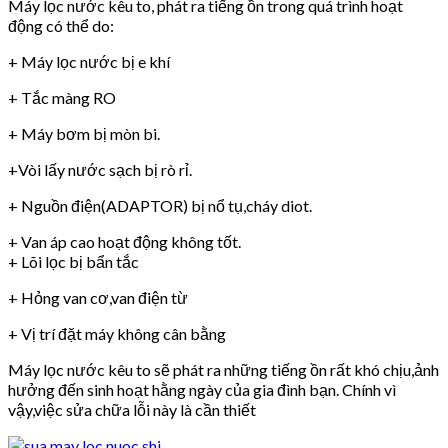
Máy lọc nước kêu to, phát ra tiếng ồn trong quá trình hoạt
động có thể do:
+ Máy lọc nước bị e khí
+ Tắc màng RO
+ Máy bơm bị mòn bi.
+Vòi lấy nước sạch bị rò rỉ.
+ Nguồn điện(ADAPTOR) bị nổ tụ,cháy diot.
+ Van áp cao hoạt động không tốt.
+ Lõi lọc bị bẩn tắc
+ Hỏng van cơ,van điện từ
+ Vị trí đặt máy không cân bằng
Máy lọc nước kêu to sẽ phát ra những tiếng ồn rất khó chịu,ảnh
hưởng đến sinh hoạt hằng ngày của gia đình bạn. Chính vì
vậy,việc sửa chữa lỗi này là cần thiết