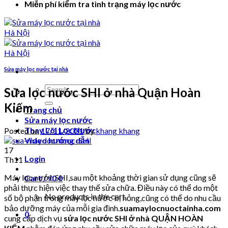
Miễn phí kiểm tra tình trạng máy lọc nước
Sửa máy lọc nước tại nhà
Search
Sửa lọc nước SHI ở nhà Quận Hoàn
for:
Kiếm
Trang chủ
Sửa máy lọc nước
Thay Lõi Lọc Nước
Posted on
17/11/2021
by
khang khang
Video hướng dẫn
17
Login
Th11
Máy lọc nước SHI,sau một khoảng thời gian sử dụng cũng sẽ
Cart /
₫
0
0
phải thực hiện việc thay thế sửa chữa. Điều này có thể do một
No products in the cart.
số bộ phận trong máy lọc nước bị hỏng,cũng có thể do nhu cầu
bảo dưỡng máy của mỗi gia đình.
suamaylocnuoctainha.com
0
cung cấp dịch vụ
sửa lọc nước SHI ở nhà QUẬN HOÀN