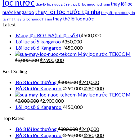
lọc nước
thay lõi lọc
thay lõi lọc nước giá rẻ
thay lõi lọc nước haohsing
thay lõi lọc nước tại nhà
nước kangaroo
thay lõi lọc nước uy tín
thay thế lõi lọc nước
tại nhà
thay lõi lọc nước ở hà nội
Latest
Màng lọc RO USA(lõi lọc số 4)
₫
500,000
Lõi lọc số 5 kangaroo
₫
350,000
Lõi lọc số 6 Kangaroo
₫
450,000
Máy lọc nước TEKCOM
₫
3,000,000
₫
2,900,000
Best Selling
Bô 3 lõi lọc thường
₫
300,000
₫
240,000
Bộ 3 lõi lọc Kangaroo
₫
290,000
₫
280,000
Máy lọc nước TEKCOM
₫
3,000,000
₫
2,900,000
Lõi lọc số 6 Kangaroo
₫
450,000
Top Rated
Bô 3 lõi lọc thường
₫
300,000
₫
240,000
Bộ 3 lõi lọc Kangaroo
₫
290,000
₫
280,000