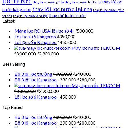
lọc nước
thay lõi lọc
thay lõi lọc nước giá rẻ
thay lõi lọc nước haohsing
thay lõi lọc nước tại nhà
nước kangaroo
thay lõi lọc nước uy tín
thay thế lõi lọc nước
tại nhà
thay lõi lọc nước ở hà nội
Latest
Màng lọc RO USA(lõi lọc số 4)
₫
500,000
Lõi lọc số 5 kangaroo
₫
350,000
Lõi lọc số 6 Kangaroo
₫
450,000
Máy lọc nước TEKCOM
₫
3,000,000
₫
2,900,000
Best Selling
Bô 3 lõi lọc thường
₫
300,000
₫
240,000
Bộ 3 lõi lọc Kangaroo
₫
290,000
₫
280,000
Máy lọc nước TEKCOM
₫
3,000,000
₫
2,900,000
Lõi lọc số 6 Kangaroo
₫
450,000
Top Rated
Bô 3 lõi lọc thường
₫
300,000
₫
240,000
Bộ 3 lõi lọc Kangaroo
₫
290,000
₫
280,000