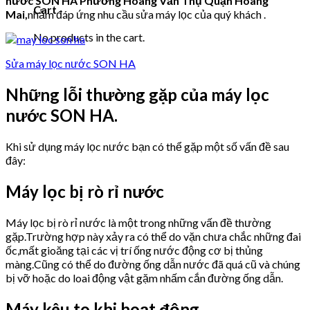
nước SON HA Phường Hoàng Văn Thụ Quận Hoàng
Cart
Mai,
nhằm đáp ứng nhu cầu sửa máy lọc của quý khách .
No products in the cart.
Sửa máy lọc nước SON HA
Những lỗi thường gặp của máy lọc
nước SON HA.
Khi sử dụng máy lọc nước bạn có thể gặp một số vấn đề sau
đây:
Máy lọc bị rò rỉ nước
Máy lọc bị rò rỉ nước là một trong những vấn đề thường
gặp.Trường hợp này xảy ra có thể do vặn chưa chắc những đai
ốc,mất gioăng tại các vị trí ống nước động cơ bị thủng
màng.Cũng có thể do đường ống dẫn nước đã quá cũ và chúng
bị vỡ hoặc do loai động vật gặm nhấm cắn đường ống dẫn.
Máy kêu to khi hoạt động