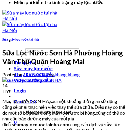
Miễn phí kiểm tra tình trạng máy lọc nước
Sửa máy lọc nước tại nhà
Search
Sửa Lọc Nước Sơn Hà Phường Hoàng
for:
Văn Thụ Quận Hoàng Mai
Trang chủ
Sửa máy lọc nước
Thay Lõi Lọc Nước
Posted on
14/09/2023
by
khang khang
Video hướng dẫn
14
Login
Th9
Máy lọc nước SON HA,sau một khoảng thời gian sử dụng
Cart /
₫
0
0
cũng sẽ phải thực hiện việc thay thế sửa chữa. Điều này có thể
No products in the cart.
do một số bộ phận trong máy lọc nước bị hỏng,cũng có thể do
nhu cầu bảo dưỡng máy của mỗi gia
0
đình.
suamaylocnuoctainha.com
cung cấp dịch vụ
sửa lọc