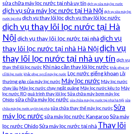
sửa chữa máy lọc nước tại nhà uy tín
dịch vụ sửa máy lọc nước
dịch vụ sửa máy lọc nước tại Hà Nội
dịch vụ sửa máy lọc
dịch vụ thay lõi lọc
dịch vụ thay lõi lọc nước
nước tại nhà
dịch vụ thay lõi lọc nước tại Hà
Nội
dịch vụ
dịch vụ thay lõi lọc nước tại nhà
dịch vụ
thay lõi lọc nước tại nhà Hà Nội
thay lõi lọc nước tại nhà uy tín
dịch vụ
Khi nào cần thay lõi lọc nước
thay thế lõi lọc nước
khắc phục sự
Lọc nước giếng khoan
Lỗi
cố lõi lọc nước
khắc phục sự cố máy lọc nước
Máy lọc nước
thường gặp của máy lọc nước
Máy lọc nước
chạy lâu
Máy lọc nước chạy ngắt quãng
Máy lọc nước kêu to
Máy
lọc nước RO
quá trình thay lõi lọc
Sửa chữa máy bơm máy lọc
sửa chữa máy lọc nước
Ohido
sửa chữa máy lọc nước tại nhà hà Nội
sửa
Sửa
sửa chữa thay thế máy lọc nước
chữa máy lọc nước uy tín tại nhà
máy lọc nước
sửa máy lọc nước Kangaroo
Sửa máy
Thay lõi
lọc nước Ohido
Sửa máy lọc nước tại nhà