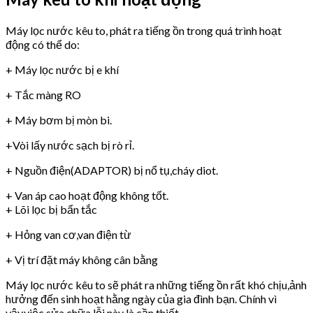
Máy lọc nước kêu to, phát ra tiếng ồn trong quá trình hoạt
động có thể do:
+ Máy lọc nước bị e khí
+ Tắc màng RO
+ Máy bơm bị mòn bi.
+Vòi lấy nước sạch bị rò rỉ.
+ Nguồn điện(ADAPTOR) bị nổ tụ,cháy diot.
+ Van áp cao hoạt động không tốt.
+ Lõi lọc bị bẩn tắc
+ Hỏng van cơ,van điện từ
+ Vị trí đặt máy không cân bằng
Máy lọc nước kêu to sẽ phát ra những tiếng ồn rất khó chịu,ảnh
hưởng đến sinh hoạt hằng ngày của gia đình bạn. Chính vì
vậy,việc sửa chữa lỗi này là cần thiết