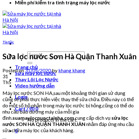
Miễn phí kiểm tra tình trạng máy lọc nước
Tin tức
Search
Sửa lọc nước Sơn Hà Quận Thanh Xuân
for:
Trang chủ
Posted on
31/05/2020
by
khang khang
Sửa máy lọc nước
31
Thay Lõi Lọc Nước
Th5
Video hướng dẫn
Máy lọc nước SON HA,sau một khoảng thời gian sử dụng
Login
cũng sẽ phải thực hiện việc thay thế sửa chữa. Điều này có thể
do một số bộ phận trong máy lọc nước bị hỏng,cũng có thể do
Cart /
₫
0
0
nhu cầu bảo dưỡng máy của mỗi gia
đình.
suamaylocnuoctainha.com
cung cấp dịch vụ
sửa lọc
No products in the cart.
nước SON HA QUẬN THANH XUÂN
nhằm đáp ứng nhu cầu
sửa chữa máy lọc của khách hàng.
0