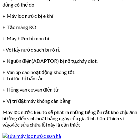
động có thể do:
+ Máy lọc nước bị e khí
+ Tắc màng RO
+ Máy bơm bị mòn bi.
+Vòi lấy nước sạch bị rò rỉ.
+ Nguồn điện(ADAPTOR) bị nổ tụ,cháy diot.
+ Van áp cao hoạt động không tốt.
+ Lõi lọc bị bẩn tắc
+ Hỏng van cơ,van điện từ
+ Vị trí đặt máy không cân bằng
Máy lọc nước kêu to sẽ phát ra những tiếng ồn rất khó chịu,ảnh
hưởng đến sinh hoạt hằng ngày của gia đình bạn. Chính vì
vậy,việc sửa chữa lỗi này là cần thiết