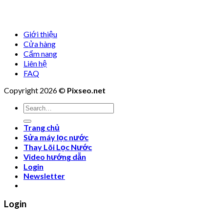
Giới thiệu
Cửa hàng
Cẩm nang
Liên hệ
FAQ
Copyright 2026 ©
Pixseo.net
Search
for:
Trang chủ
Sửa máy lọc nước
Thay Lõi Lọc Nước
Video hướng dẫn
Login
Newsletter
Login