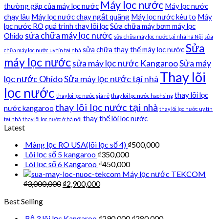
Máy lọc nước
thường gặp của máy lọc nước
Máy lọc nước
chạy lâu
Máy lọc nước chạy ngắt quãng
Máy lọc nước kêu to
Máy
lọc nước RO
quá trình thay lõi lọc
Sửa chữa máy bơm máy lọc
sửa chữa máy lọc nước
Ohido
sửa chữa máy lọc nước tại nhà hà Nội
sửa
Sửa
sửa chữa thay thế máy lọc nước
chữa máy lọc nước uy tín tại nhà
máy lọc nước
sửa máy lọc nước Kangaroo
Sửa máy
Thay lõi
lọc nước Ohido
Sửa máy lọc nước tại nhà
lọc nước
thay lõi lọc
thay lõi lọc nước giá rẻ
thay lõi lọc nước haohsing
thay lõi lọc nước tại nhà
nước kangaroo
thay lõi lọc nước uy tín
thay thế lõi lọc nước
tại nhà
thay lõi lọc nước ở hà nội
Latest
Màng lọc RO USA(lõi lọc số 4)
₫
500,000
Lõi lọc số 5 kangaroo
₫
350,000
Lõi lọc số 6 Kangaroo
₫
450,000
Máy lọc nước TEKCOM
₫
3,000,000
₫
2,900,000
Best Selling
Bộ 3 lõi lọc Kangaroo
₫
290,000
₫
280,000