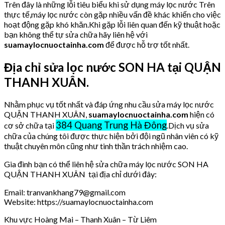
Trên đây là những lỗi tiêu biểu khi sử dụng máy lọc nước Trên
thực tế,máy lọc nước còn gặp nhiều vấn đề khác khiến cho việc
hoạt động gặp khó khăn.Khi gặp lỗi liên quan đến kỹ thuật hoặc
bạn không thể tự sửa chữa hãy liên hệ với
suamaylocnuoctainha.com
để được hỗ trợ tốt nhất.
Địa chỉ sửa lọc nước SON HA tại QUẬN
THANH XUÂN.
Nhằm phục vụ tốt nhất và đáp ứng nhu cầu sửa máy lọc nước
QUẬN THANH XUÂN,
suamaylocnuoctainha.com
hiện có
384 Quang Trung Hà Đông
cơ sở chữa tại
.Dịch vụ sửa
chữa của chúng tôi được thực hiện bởi đội ngũ nhân viên có kỹ
thuật chuyên môn cũng như tinh thần trách nhiệm cao.
Gia đình bạn có thể liên hệ sửa chữa máy lọc nước SON HA
QUẬN THANH XUÂN tại địa chỉ dưới đây:
Email: tranvankhang79@gmail.com
Website: https://suamaylocnuoctainha.com
Khu vực Hoàng Mai – Thanh Xuân – Từ Liêm