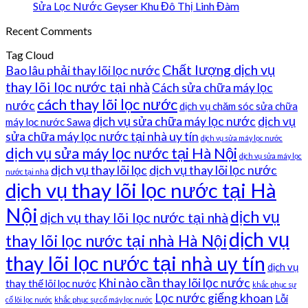
Sửa Lọc Nước Geyser Khu Đô Thị Linh Đàm
Recent Comments
Tag Cloud
Chất lượng dịch vụ
Bao lâu phải thay lõi lọc nước
thay lõi lọc nước tại nhà
Cách sửa chữa máy lọc
cách thay lõi lọc nước
nước
dịch vụ chăm sóc sửa chữa
dịch vụ sửa chữa máy lọc nước
dịch vụ
máy lọc nước Sawa
sửa chữa máy lọc nước tại nhà uy tín
dịch vụ sửa máy lọc nước
dịch vụ sửa máy lọc nước tại Hà Nội
dịch vụ sửa máy lọc
dịch vụ thay lõi lọc
dịch vụ thay lõi lọc nước
nước tại nhà
dịch vụ thay lõi lọc nước tại Hà
Nội
dịch vụ
dịch vụ thay lõi lọc nước tại nhà
dịch vụ
thay lõi lọc nước tại nhà Hà Nội
thay lõi lọc nước tại nhà uy tín
dịch vụ
Khi nào cần thay lõi lọc nước
thay thế lõi lọc nước
khắc phục sự
Lọc nước giếng khoan
Lỗi
cố lõi lọc nước
khắc phục sự cố máy lọc nước