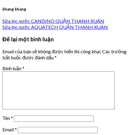
khang khang
Sửa lọc nước CANDINO QUẬN THANH XUÂN
Sửa lọc nước AQUATECH QUẬN THANH XUÂN
Để lại một bình luận
Email của bạn sẽ không được hiển thị công khai.
Các trường
bắt buộc được đánh dấu
*
Bình luận
*
Tên
*
Email
*