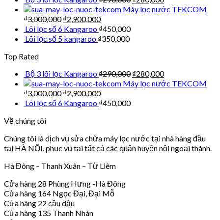
Máy lọc nước TEKCOM
₫
3,000,000
₫
2,900,000
Lõi lọc số 6 Kangaroo
₫
450,000
Lõi lọc số 5 kangaroo
₫
350,000
Top Rated
Bộ 3 lõi lọc Kangaroo
₫
290,000
₫
280,000
Máy lọc nước TEKCOM
₫
3,000,000
₫
2,900,000
Lõi lọc số 6 Kangaroo
₫
450,000
Về chúng tôi
Chúng tôi là dịch vụ sửa chữa máy lọc nước tại nhà hàng đầu
tại HÀ NỘI, phục vụ tại tất cả các quận huyện nội ngoại thành.
Hà Đông – Thanh Xuân – Từ Liêm
Cửa hàng 28 Phùng Hưng -Hà Đông
Cửa hàng 164 Ngọc Đại, Đại Mỗ
Cửa hàng 22 cầu dậu
Cửa hàng 135 Thanh Nhàn