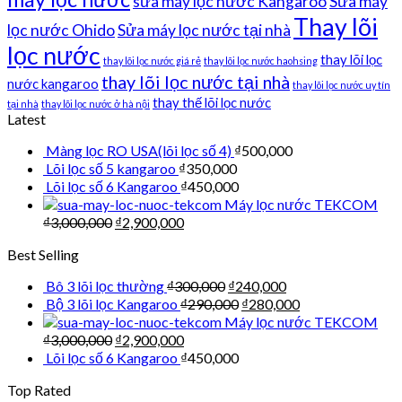
sửa máy lọc nước Kangaroo
Sửa máy
Thay lõi
lọc nước Ohido
Sửa máy lọc nước tại nhà
lọc nước
thay lõi lọc
thay lõi lọc nước giá rẻ
thay lõi lọc nước haohsing
thay lõi lọc nước tại nhà
nước kangaroo
thay lõi lọc nước uy tín
thay thế lõi lọc nước
tại nhà
thay lõi lọc nước ở hà nội
Latest
Màng lọc RO USA(lõi lọc số 4)
₫
500,000
Lõi lọc số 5 kangaroo
₫
350,000
Lõi lọc số 6 Kangaroo
₫
450,000
Máy lọc nước TEKCOM
₫
3,000,000
₫
2,900,000
Best Selling
Bô 3 lõi lọc thường
₫
300,000
₫
240,000
Bộ 3 lõi lọc Kangaroo
₫
290,000
₫
280,000
Máy lọc nước TEKCOM
₫
3,000,000
₫
2,900,000
Lõi lọc số 6 Kangaroo
₫
450,000
Top Rated