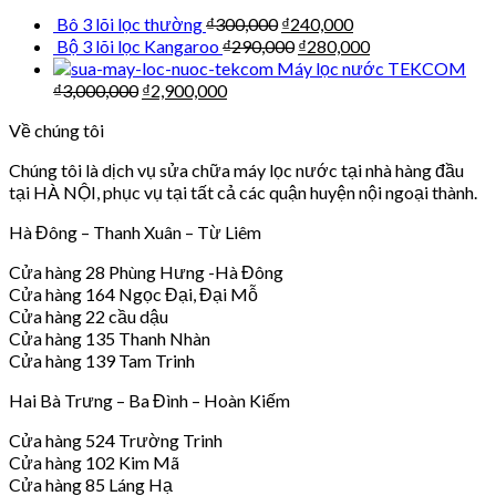
Bô 3 lõi lọc thường
₫
300,000
₫
240,000
Bộ 3 lõi lọc Kangaroo
₫
290,000
₫
280,000
Máy lọc nước TEKCOM
₫
3,000,000
₫
2,900,000
Về chúng tôi
Chúng tôi là dịch vụ sửa chữa máy lọc nước tại nhà hàng đầu
tại HÀ NỘI, phục vụ tại tất cả các quận huyện nội ngoại thành.
Hà Đông – Thanh Xuân – Từ Liêm
Cửa hàng 28 Phùng Hưng -Hà Đông
Cửa hàng 164 Ngọc Đại, Đại Mỗ
Cửa hàng 22 cầu dậu
Cửa hàng 135 Thanh Nhàn
Cửa hàng 139 Tam Trinh
Hai Bà Trưng – Ba Đình – Hoàn Kiếm
Cửa hàng 524 Trường Trinh
Cửa hàng 102 Kim Mã
Cửa hàng 85 Láng Hạ