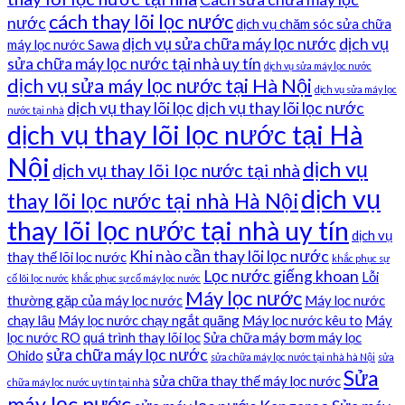
cách thay lõi lọc nước
nước
dịch vụ chăm sóc sửa chữa
dịch vụ sửa chữa máy lọc nước
dịch vụ
máy lọc nước Sawa
sửa chữa máy lọc nước tại nhà uy tín
dịch vụ sửa máy lọc nước
dịch vụ sửa máy lọc nước tại Hà Nội
dịch vụ sửa máy lọc
dịch vụ thay lõi lọc
dịch vụ thay lõi lọc nước
nước tại nhà
dịch vụ thay lõi lọc nước tại Hà
Nội
dịch vụ
dịch vụ thay lõi lọc nước tại nhà
dịch vụ
thay lõi lọc nước tại nhà Hà Nội
thay lõi lọc nước tại nhà uy tín
dịch vụ
Khi nào cần thay lõi lọc nước
thay thế lõi lọc nước
khắc phục sự
Lọc nước giếng khoan
Lỗi
cố lõi lọc nước
khắc phục sự cố máy lọc nước
Máy lọc nước
thường gặp của máy lọc nước
Máy lọc nước
chạy lâu
Máy lọc nước chạy ngắt quãng
Máy lọc nước kêu to
Máy
lọc nước RO
quá trình thay lõi lọc
Sửa chữa máy bơm máy lọc
sửa chữa máy lọc nước
Ohido
sửa chữa máy lọc nước tại nhà hà Nội
sửa
Sửa
sửa chữa thay thế máy lọc nước
chữa máy lọc nước uy tín tại nhà
máy lọc nước