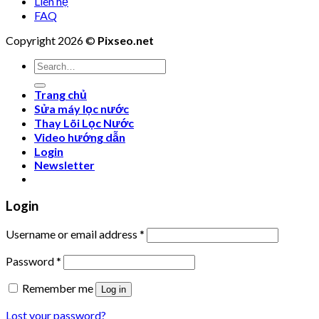
Liên hệ
FAQ
Copyright 2026 ©
Pixseo.net
Search
for:
Trang chủ
Sửa máy lọc nước
Thay Lõi Lọc Nước
Video hướng dẫn
Login
Newsletter
Login
Username or email address
*
Password
*
Remember me
Log in
Lost your password?