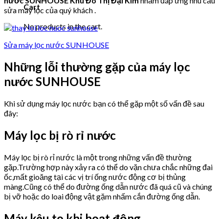
nước SUNHOUSE Khu Đô Thị Đại Kim
nhằm đáp ứng nhu cầu
Cart
sửa máy lọc của quý khách .
No products in the cart.
Sửa máy lọc nước SUNHOUSE
Những lỗi thường gặp của máy lọc
nước SUNHOUSE
Khi sử dụng máy lọc nước bạn có thể gặp một số vấn đề sau
đây:
Máy lọc bị rò rỉ nước
Máy lọc bị rò rỉ nước là một trong những vấn đề thường
gặp.Trường hợp này xảy ra có thể do vặn chưa chắc những đai
ốc,mất gioăng tại các vị trí ống nước động cơ bị thủng
màng.Cũng có thể do đường ống dẫn nước đã quá cũ và chúng
bị vỡ hoặc do loai động vật gặm nhấm cắn đường ống dẫn.
Máy kêu to khi hoạt động