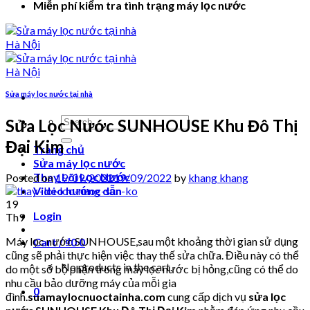
Miễn phí kiểm tra tình trạng máy lọc nước
Sửa máy lọc nước tại nhà
Search
Sửa Lọc Nước SUNHOUSE Khu Đô Thị
for:
Đại Kim
Trang chủ
Sửa máy lọc nước
Thay Lõi Lọc Nước
Posted on
19/09/2022
19/09/2022
by
khang khang
Video hướng dẫn
19
Login
Th9
Máy lọc nước SUNHOUSE,sau một khoảng thời gian sử dụng
Cart /
₫
0
0
cũng sẽ phải thực hiện việc thay thế sửa chữa. Điều này có thể
No products in the cart.
do một số bộ phận trong máy lọc nước bị hỏng,cũng có thể do
nhu cầu bảo dưỡng máy của mỗi gia
0
đình.
suamaylocnuoctainha.com
cung cấp dịch vụ
sửa lọc