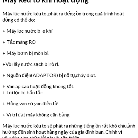
Máy lọc nước kêu to, phát ra tiếng ồn trong quá trình hoạt
động có thể do:
+ Máy lọc nước bị e khí
+ Tắc màng RO
+ Máy bơm bị mòn bi.
+Vòi lấy nước sạch bị rò rỉ.
+ Nguồn điện(ADAPTOR) bị nổ tụ,cháy diot.
+ Van áp cao hoạt động không tốt.
+ Lõi lọc bị bẩn tắc
+ Hỏng van cơ,van điện từ
+ Vị trí đặt máy không cân bằng
Máy lọc nước kêu to sẽ phát ra những tiếng ồn rất khó chịu,ảnh
hưởng đến sinh hoạt hằng ngày của gia đình bạn. Chính vì
vậy,việc sửa chữa lỗi này là cần thiết