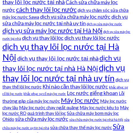
thay lõi lọc nước tại nhà
Cách sửa chữa máy lọc
cách thay lõi lọc nước
nước
dịch vụ chăm sóc sửa chữa
dịch vụ sửa chữa máy lọc nước
dịch vụ
máy lọc nước Sawa
sửa chữa máy lọc nước tại nhà uy tín
dịch vụ sửa máy lọc nước
dịch vụ sửa máy lọc nước tại Hà Nội
dịch vụ sửa máy lọc
dịch vụ thay lõi lọc
dịch vụ thay lõi lọc nước
nước tại nhà
dịch vụ thay lõi lọc nước tại Hà
Nội
dịch vụ
dịch vụ thay lõi lọc nước tại nhà
dịch vụ
thay lõi lọc nước tại nhà Hà Nội
thay lõi lọc nước tại nhà uy tín
dịch vụ
Khi nào cần thay lõi lọc nước
thay thế lõi lọc nước
khắc phục sự
Lọc nước giếng khoan
Lỗi
cố lõi lọc nước
khắc phục sự cố máy lọc nước
Máy lọc nước
thường gặp của máy lọc nước
Máy lọc nước
chạy lâu
Máy lọc nước chạy ngắt quãng
Máy lọc nước kêu to
Máy
lọc nước RO
quá trình thay lõi lọc
Sửa chữa máy bơm máy lọc
sửa chữa máy lọc nước
Ohido
sửa chữa máy lọc nước tại nhà hà Nội
sửa
Sửa
sửa chữa thay thế máy lọc nước
chữa máy lọc nước uy tín tại nhà