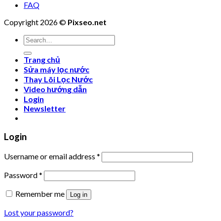
FAQ
Copyright 2026 ©
Pixseo.net
Search
for:
Trang chủ
Sửa máy lọc nước
Thay Lõi Lọc Nước
Video hướng dẫn
Login
Newsletter
Login
Username or email address
*
Password
*
Remember me
Log in
Lost your password?