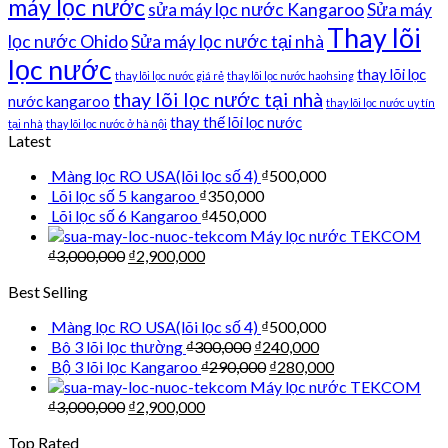
máy lọc nước
sửa máy lọc nước Kangaroo
Sửa máy
Thay lõi
lọc nước Ohido
Sửa máy lọc nước tại nhà
lọc nước
thay lõi lọc
thay lõi lọc nước giá rẻ
thay lõi lọc nước haohsing
thay lõi lọc nước tại nhà
nước kangaroo
thay lõi lọc nước uy tín
thay thế lõi lọc nước
tại nhà
thay lõi lọc nước ở hà nội
Latest
Màng lọc RO USA(lõi lọc số 4)
₫
500,000
Lõi lọc số 5 kangaroo
₫
350,000
Lõi lọc số 6 Kangaroo
₫
450,000
Máy lọc nước TEKCOM
₫
3,000,000
₫
2,900,000
Best Selling
Màng lọc RO USA(lõi lọc số 4)
₫
500,000
Bô 3 lõi lọc thường
₫
300,000
₫
240,000
Bộ 3 lõi lọc Kangaroo
₫
290,000
₫
280,000
Máy lọc nước TEKCOM
₫
3,000,000
₫
2,900,000
Top Rated