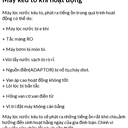
Máy lọc nước kêu to, phát ra tiếng ồn trong quá trình hoạt
động có thể do:
+ Máy lọc nước bị e khí
+ Tắc màng RO
+ Máy bơm bị mòn bi.
+Vòi lấy nước sạch bị rò rỉ.
+ Nguồn điện(ADAPTOR) bị nổ tụ,cháy diot.
+ Van áp cao hoạt động không tốt.
+ Lõi lọc bị bẩn tắc
+ Hỏng van cơ,van điện từ
+ Vị trí đặt máy không cân bằng
Máy lọc nước kêu to sẽ phát ra những tiếng ồn rất khó chịu,ảnh
hưởng đến sinh hoạt hằng ngày của gia đình bạn. Chính vì
vậy,việc sửa chữa lỗi này là cần thiết