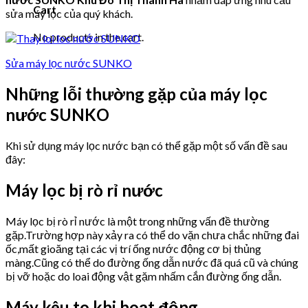
Cart
sửa máy lọc của quý khách.
No products in the cart.
Sửa máy lọc nước SUNKO
Những lỗi thường gặp của máy lọc
nước SUNKO
Khi sử dụng máy lọc nước bạn có thể gặp một số vấn đề sau
đây:
Máy lọc bị rò rỉ nước
Máy lọc bị rò rỉ nước là một trong những vấn đề thường
gặp.Trường hợp này xảy ra có thể do vặn chưa chắc những đai
ốc,mất gioăng tại các vị trí ống nước động cơ bị thủng
màng.Cũng có thể do đường ống dẫn nước đã quá cũ và chúng
bị vỡ hoặc do loai động vật gặm nhấm cắn đường ống dẫn.
Máy kêu to khi hoạt động