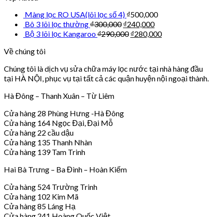
Màng lọc RO USA(lõi lọc số 4)
₫
500,000
Bô 3 lõi lọc thường
₫
300,000
₫
240,000
Bộ 3 lõi lọc Kangaroo
₫
290,000
₫
280,000
Về chúng tôi
Chúng tôi là dịch vụ sửa chữa máy lọc nước tại nhà hàng đầu
tại HÀ NỘI, phục vụ tại tất cả các quận huyện nội ngoại thành.
Hà Đông – Thanh Xuân – Từ Liêm
Cửa hàng 28 Phùng Hưng -Hà Đông
Cửa hàng 164 Ngọc Đại, Đại Mỗ
Cửa hàng 22 cầu dậu
Cửa hàng 135 Thanh Nhàn
Cửa hàng 139 Tam Trinh
Hai Bà Trưng – Ba Đình – Hoàn Kiếm
Cửa hàng 524 Trường Trinh
Cửa hàng 102 Kim Mã
Cửa hàng 85 Láng Hạ
Cửa hàng 241 Hoàng Quốc Việt