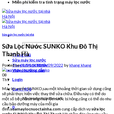
Miễn phí kiểm tra tình trạng máy lọc nước
Sửa máy lọc nước tại nhà
Search
Sửa Lọc Nước SUNKO Khu Đô Thị
for:
Thanh Hà
Trang chủ
Sửa máy lọc nước
Posted on
08/09/2022
16/09/2022
by
khang khang
Thay Lõi Lọc Nước
Video hướng dẫn
08
Login
Th9
Máy lọc nước SUNKO,sau một khoảng thời gian sử dụng cũng
Cart /
₫
0
0
sẽ phải thực hiện việc thay thế sửa chữa. Điều này có thể do
No products in the cart.
một số bộ phận trong máy lọc nước bị hỏng,cũng có thể do nhu
cầu bảo dưỡng máy của mỗi gia
0
đình.
suamaylocnuoctainha.com
cung cấp dịch vụ
sửa lọc
nước SUNKO Khu Đô Thị Thanh Hà
nhằm đáp ứng nhu cầu