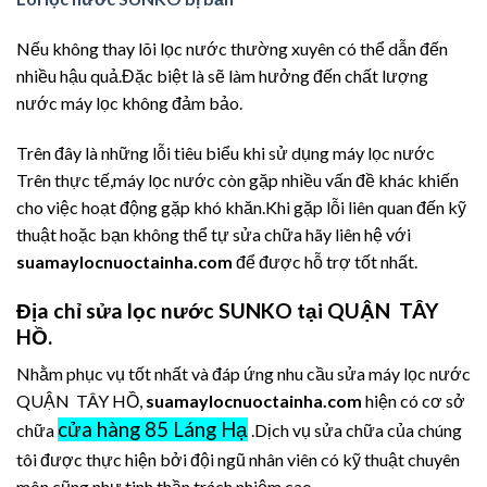
Nếu không thay lõi lọc nước thường xuyên có thể dẫn đến
nhiều hậu quả.Đặc biệt là sẽ làm hưởng đến chất lượng
nước máy lọc không đảm bảo.
Trên đây là những lỗi tiêu biểu khi sử dụng máy lọc nước
Trên thực tế,máy lọc nước còn gặp nhiều vấn đề khác khiến
cho việc hoạt động gặp khó khăn.Khi gặp lỗi liên quan đến kỹ
thuật hoặc bạn không thể tự sửa chữa hãy liên hệ với
suamaylocnuoctainha.com
để được hỗ trợ tốt nhất.
Địa chỉ sửa lọc nước SUNKO tại QUẬN TÂY
HỒ.
Nhằm phục vụ tốt nhất và đáp ứng nhu cầu sửa máy lọc nước
QUẬN TÂY HỒ,
suamaylocnuoctainha.com
hiện có cơ sở
cửa hàng 85 Láng Hạ
chữa
.Dịch vụ sửa chữa của chúng
tôi được thực hiện bởi đội ngũ nhân viên có kỹ thuật chuyên
môn cũng như tinh thần trách nhiệm cao.