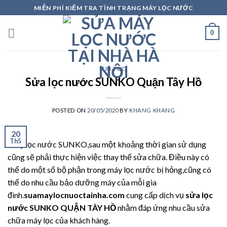
Skip
MIỄN PHÍ KIỂM TRA TÌNH TRẠNG MÁY LỌC NƯỚC
to
content
0
TIN TỨC
Sửa lọc nước SUNKO Quận Tây Hồ
POSTED ON
20/05/2020
BY
KHANG KHANG
20
Th5
Máy lọc nước SUNKO,sau một khoảng thời gian sử dụng
cũng sẽ phải thực hiện việc thay thế sửa chữa. Điều này có
thể do một số bộ phận trong máy lọc nước bị hỏng,cũng có
thể do nhu cầu bảo dưỡng máy của mỗi gia
đình.
suamaylocnuoctainha.com
cung cấp dịch vụ
sửa lọc
nước SUNKO QUẬN TÂY HỒ
nhằm đáp ứng nhu cầu sửa
chữa máy lọc của khách hàng.