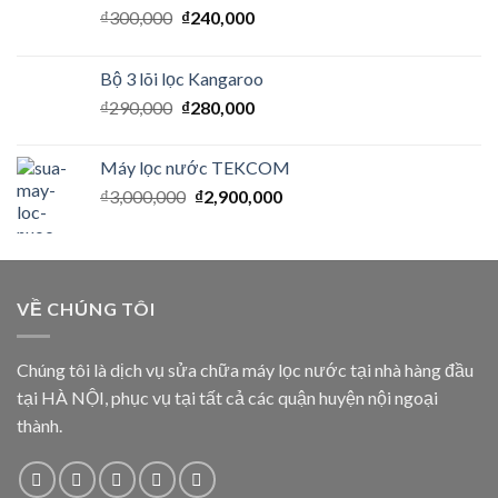
₫
300,000
₫
240,000
Bộ 3 lõi lọc Kangaroo
₫
290,000
₫
280,000
Máy lọc nước TEKCOM
₫
3,000,000
₫
2,900,000
VỀ CHÚNG TÔI
Chúng tôi là dịch vụ sửa chữa máy lọc nước tại nhà hàng đầu
tại HÀ NỘI, phục vụ tại tất cả các quận huyện nội ngoại
thành.