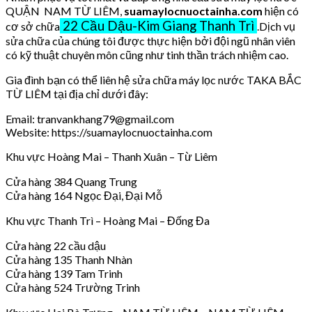
QUẬN NAM TỪ LIÊM,
suamaylocnuoctainha.com
hiện có
22 Cầu Dậu-Kim Giang Thanh Trì
cơ sở chữa
.Dịch vụ
sửa chữa của chúng tôi được thực hiện bởi đội ngũ nhân viên
có kỹ thuật chuyên môn cũng như tinh thần trách nhiệm cao.
Gia đình bạn có thể liên hệ sửa chữa máy lọc nước TAKA BẮC
TỪ LIÊM tại địa chỉ dưới đây:
Email: tranvankhang79@gmail.com
Website: https://suamaylocnuoctainha.com
Khu vực Hoàng Mai – Thanh Xuân – Từ Liêm
Cửa hàng 384 Quang Trung
Cửa hàng 164 Ngọc Đại, Đại Mỗ
Khu vực Thanh Trì – Hoàng Mai – Đống Đa
Cửa hàng 22 cầu dậu
Cửa hàng 135 Thanh Nhàn
Cửa hàng 139 Tam Trinh
Cửa hàng 524 Trường Trinh