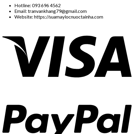
Hotline: 093 696 4562
Email: tranvankhang79@gmail.com
Website: https://suamaylocnuoctainha.com