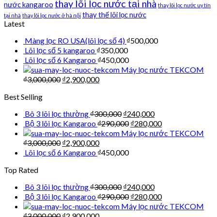
thay lõi lọc nước tại nhà
nước kangaroo
thay lõi lọc nước uy tín
thay thế lõi lọc nước
tại nhà
thay lõi lọc nước ở hà nội
Latest
Màng lọc RO USA(lõi lọc số 4)
₫
500,000
Lõi lọc số 5 kangaroo
₫
350,000
Lõi lọc số 6 Kangaroo
₫
450,000
Máy lọc nước TEKCOM
₫
3,000,000
₫
2,900,000
Best Selling
Bô 3 lõi lọc thường
₫
300,000
₫
240,000
Bộ 3 lõi lọc Kangaroo
₫
290,000
₫
280,000
Máy lọc nước TEKCOM
₫
3,000,000
₫
2,900,000
Lõi lọc số 6 Kangaroo
₫
450,000
Top Rated
Bô 3 lõi lọc thường
₫
300,000
₫
240,000
Bộ 3 lõi lọc Kangaroo
₫
290,000
₫
280,000
Máy lọc nước TEKCOM
₫
3,000,000
₫
2,900,000