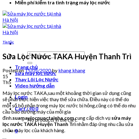
Miễn phí kiểm tra tình trạng máy lọc nước
Tin tức
Search
Sửa Lọc Nước TAKA Huyện Thanh Trì
for:
Trang chủ
Posted on
15/05/2020
by
khang khang
Sửa máy lọc nước
15
Thay Lõi Lọc Nước
Th5
Video hướng dẫn
Máy lọc nước TAKA,sau một khoảng thời gian sử dụng cũng
Login
sẽ phải thực hiện việc thay thế sửa chữa. Điều này có thể do
một số bộ phận trong máy lọc nước bị hỏng,cũng có thể do nhu
Cart /
₫
0
0
cầu bảo dưỡng máy của mỗi gia
đình.
suamaylocnuoctainha.com
cung cấp dịch vụ
sửa máy
No products in the cart.
lọc nước TAKA Huyện Thanh Trì
nhằm đáp ứng nhu cầu sửa
chữa máy lọc của khách hàng.
0