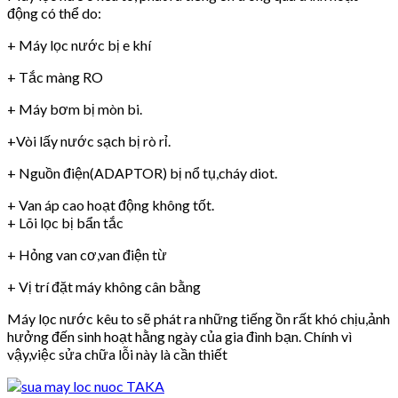
động có thể do:
+ Máy lọc nước bị e khí
+ Tắc màng RO
+ Máy bơm bị mòn bi.
+Vòi lấy nước sạch bị rò rỉ.
+ Nguồn điện(ADAPTOR) bị nổ tụ,cháy diot.
+ Van áp cao hoạt động không tốt.
+ Lõi lọc bị bẩn tắc
+ Hỏng van cơ,van điện từ
+ Vị trí đặt máy không cân bằng
Máy lọc nước kêu to sẽ phát ra những tiếng ồn rất khó chịu,ảnh
hưởng đến sinh hoạt hằng ngày của gia đình bạn. Chính vì
vậy,việc sửa chữa lỗi này là cần thiết