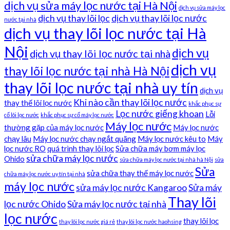
dịch vụ sửa máy lọc nước tại Hà Nội
dịch vụ sửa máy lọc
dịch vụ thay lõi lọc
dịch vụ thay lõi lọc nước
nước tại nhà
dịch vụ thay lõi lọc nước tại Hà
Nội
dịch vụ
dịch vụ thay lõi lọc nước tại nhà
dịch vụ
thay lõi lọc nước tại nhà Hà Nội
thay lõi lọc nước tại nhà uy tín
dịch vụ
Khi nào cần thay lõi lọc nước
thay thế lõi lọc nước
khắc phục sự
Lọc nước giếng khoan
Lỗi
cố lõi lọc nước
khắc phục sự cố máy lọc nước
Máy lọc nước
thường gặp của máy lọc nước
Máy lọc nước
chạy lâu
Máy lọc nước chạy ngắt quãng
Máy lọc nước kêu to
Máy
lọc nước RO
quá trình thay lõi lọc
Sửa chữa máy bơm máy lọc
sửa chữa máy lọc nước
Ohido
sửa chữa máy lọc nước tại nhà hà Nội
sửa
Sửa
sửa chữa thay thế máy lọc nước
chữa máy lọc nước uy tín tại nhà
máy lọc nước
sửa máy lọc nước Kangaroo
Sửa máy
Thay lõi
lọc nước Ohido
Sửa máy lọc nước tại nhà
lọc nước
thay lõi lọc
thay lõi lọc nước giá rẻ
thay lõi lọc nước haohsing