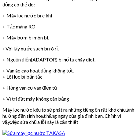
động có thể do:
+ Máy lọc nước bị e khí
+ Tắc màng RO
+ Máy bơm bị mòn bi.
+Vòi lấy nước sạch bị rò rỉ.
+ Nguồn điện(ADAPTOR) bị nổ tụ,cháy diot.
+ Van áp cao hoạt động không tốt.
+ Lõi lọc bị bẩn tắc
+ Hỏng van cơ,van điện từ
+ Vị trí đặt máy không cân bằng
Máy lọc nước kêu to sẽ phát ra những tiếng ồn rất khó chịu,ảnh
hưởng đến sinh hoạt hằng ngày của gia đình bạn. Chính vì
vậy,việc sửa chữa lỗi này là cần thiết