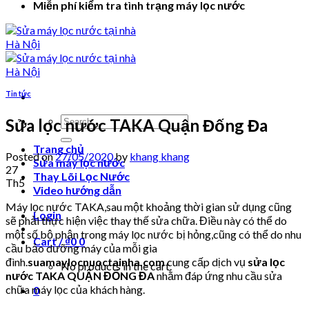
Miễn phí kiểm tra tình trạng máy lọc nước
Tin tức
Search
Sửa lọc nước TAKA Quận Đống Đa
for:
Trang chủ
Posted on
27/05/2020
by
khang khang
Sửa máy lọc nước
27
Thay Lõi Lọc Nước
Th5
Video hướng dẫn
Máy lọc nước TAKA,sau một khoảng thời gian sử dụng cũng
Login
sẽ phải thực hiện việc thay thế sửa chữa. Điều này có thể do
một số bộ phận trong máy lọc nước bị hỏng,cũng có thể do nhu
Cart /
₫
0
0
cầu bảo dưỡng máy của mỗi gia
đình.
suamaylocnuoctainha.com
cung cấp dịch vụ
sửa lọc
No products in the cart.
nước TAKA QUẬN ĐỐNG ĐA
nhằm đáp ứng nhu cầu sửa
chữa máy lọc của khách hàng.
0