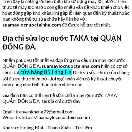
Trên đây là những lỗi tiêu biểu khi sử dụng máy lọc nước Trên
thực tế,máy lọc nước còn gặp nhiều vấn đề khác khiến cho việc
hoạt động gặp khó khăn.Khi gặp lỗi liên quan đến kỹ thuật hoặc
bạn không thể tự sửa chữa hãy liên hệ với
suamaylocnuoctainha.com
để được hỗ trợ tốt nhất.
Địa chỉ sửa lọc nước TAKA tại QUẬN
ĐỐNG ĐA.
Nhằm phục vụ tốt nhất và đáp ứng nhu cầu sửa máy lọc nước
QUẬN ĐỐNG ĐA,
suamaylocnuoctainha.com
hiện có cơ sở
cửa hàng 85 Láng Hạ
chữa tại
.Dịch vụ sửa chữa của chúng
tôi được thực hiện bởi đội ngũ nhân viên có kỹ thuật chuyên
môn cũng như tinh thần trách nhiệm cao.
Gia đình bạn có thể liên hệ sửa chữa máy lọc nước TAKA
QUẬN ĐỐNG ĐA tại địa chỉ dưới đây:
Email: tranvankhang79@gmail.com
Website: https://suamaylocnuoctainha.com
Khu vực Hoàng Mai – Thanh Xuân – Từ Liêm