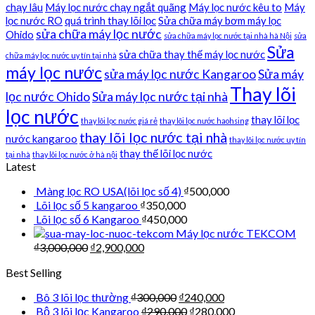
chạy lâu
Máy lọc nước chạy ngắt quãng
Máy lọc nước kêu to
Máy
lọc nước RO
quá trình thay lõi lọc
Sửa chữa máy bơm máy lọc
sửa chữa máy lọc nước
Ohido
sửa chữa máy lọc nước tại nhà hà Nội
sửa
Sửa
sửa chữa thay thế máy lọc nước
chữa máy lọc nước uy tín tại nhà
máy lọc nước
sửa máy lọc nước Kangaroo
Sửa máy
Thay lõi
lọc nước Ohido
Sửa máy lọc nước tại nhà
lọc nước
thay lõi lọc
thay lõi lọc nước giá rẻ
thay lõi lọc nước haohsing
thay lõi lọc nước tại nhà
nước kangaroo
thay lõi lọc nước uy tín
thay thế lõi lọc nước
tại nhà
thay lõi lọc nước ở hà nội
Latest
Màng lọc RO USA(lõi lọc số 4)
₫
500,000
Lõi lọc số 5 kangaroo
₫
350,000
Lõi lọc số 6 Kangaroo
₫
450,000
Máy lọc nước TEKCOM
₫
3,000,000
₫
2,900,000
Best Selling
Bô 3 lõi lọc thường
₫
300,000
₫
240,000
Bộ 3 lõi lọc Kangaroo
₫
290,000
₫
280,000