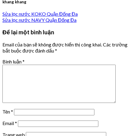
khang khang
Sửa lọc nước KOKO Quận Đống Đa
Sửa lọc nước NAVY Quận Đống Đa
Để lại một bình luận
Email của bạn sẽ không được hiển thị công khai.
Các trường
bắt buộc được đánh dấu
*
Bình luận
*
Tên
*
Email
*
Trang web