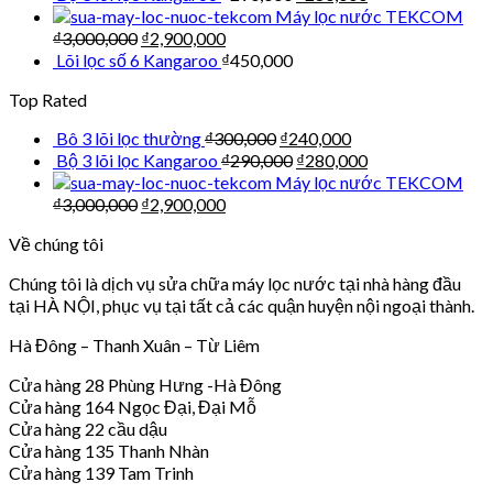
Máy lọc nước TEKCOM
₫
3,000,000
₫
2,900,000
Lõi lọc số 6 Kangaroo
₫
450,000
Top Rated
Bô 3 lõi lọc thường
₫
300,000
₫
240,000
Bộ 3 lõi lọc Kangaroo
₫
290,000
₫
280,000
Máy lọc nước TEKCOM
₫
3,000,000
₫
2,900,000
Về chúng tôi
Chúng tôi là dịch vụ sửa chữa máy lọc nước tại nhà hàng đầu
tại HÀ NỘI, phục vụ tại tất cả các quận huyện nội ngoại thành.
Hà Đông – Thanh Xuân – Từ Liêm
Cửa hàng 28 Phùng Hưng -Hà Đông
Cửa hàng 164 Ngọc Đại, Đại Mỗ
Cửa hàng 22 cầu dậu
Cửa hàng 135 Thanh Nhàn
Cửa hàng 139 Tam Trinh