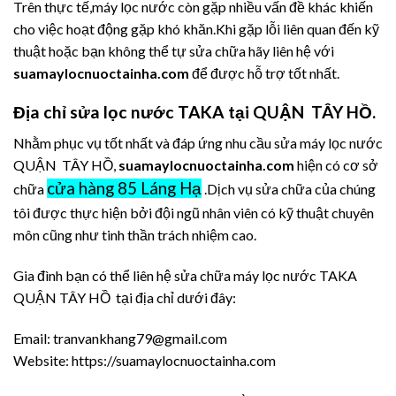
Trên thực tế,máy lọc nước còn gặp nhiều vấn đề khác khiến
cho việc hoạt động gặp khó khăn.Khi gặp lỗi liên quan đến kỹ
thuật hoặc bạn không thể tự sửa chữa hãy liên hệ với
suamaylocnuoctainha.com
để được hỗ trợ tốt nhất.
Địa chỉ sửa lọc nước TAKA tại QUẬN TÂY HỒ.
Nhằm phục vụ tốt nhất và đáp ứng nhu cầu sửa máy lọc nước
QUẬN TÂY HỒ,
suamaylocnuoctainha.com
hiện có cơ sở
cửa hàng 85 Láng Hạ
chữa
.Dịch vụ sửa chữa của chúng
tôi được thực hiện bởi đội ngũ nhân viên có kỹ thuật chuyên
môn cũng như tinh thần trách nhiệm cao.
Gia đình bạn có thể liên hệ sửa chữa máy lọc nước TAKA
QUẬN TÂY HỒ tại địa chỉ dưới đây:
Email: tranvankhang79@gmail.com
Website: https://suamaylocnuoctainha.com