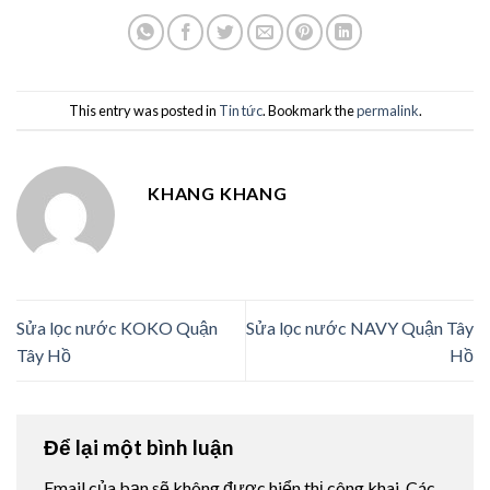
This entry was posted in
Tin tức
. Bookmark the
permalink
.
KHANG KHANG
Sửa lọc nước KOKO Quận
Sửa lọc nước NAVY Quận Tây
Tây Hồ
Hồ
Để lại một bình luận
Email của bạn sẽ không được hiển thị công khai.
Các