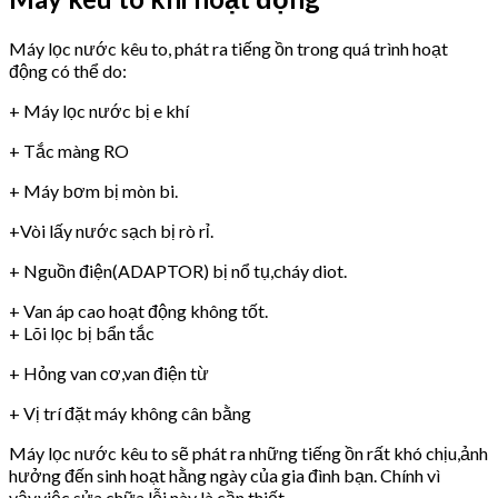
Máy lọc nước kêu to, phát ra tiếng ồn trong quá trình hoạt
động có thể do:
+ Máy lọc nước bị e khí
+ Tắc màng RO
+ Máy bơm bị mòn bi.
+Vòi lấy nước sạch bị rò rỉ.
+ Nguồn điện(ADAPTOR) bị nổ tụ,cháy diot.
+ Van áp cao hoạt động không tốt.
+ Lõi lọc bị bẩn tắc
+ Hỏng van cơ,van điện từ
+ Vị trí đặt máy không cân bằng
Máy lọc nước kêu to sẽ phát ra những tiếng ồn rất khó chịu,ảnh
hưởng đến sinh hoạt hằng ngày của gia đình bạn. Chính vì
vậy,việc sửa chữa lỗi này là cần thiết