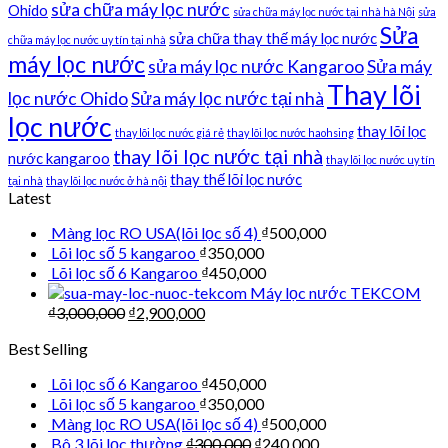
sửa chữa máy lọc nước
Ohido
sửa chữa máy lọc nước tại nhà hà Nội
sửa
Sửa
sửa chữa thay thế máy lọc nước
chữa máy lọc nước uy tín tại nhà
máy lọc nước
sửa máy lọc nước Kangaroo
Sửa máy
Thay lõi
lọc nước Ohido
Sửa máy lọc nước tại nhà
lọc nước
thay lõi lọc
thay lõi lọc nước giá rẻ
thay lõi lọc nước haohsing
thay lõi lọc nước tại nhà
nước kangaroo
thay lõi lọc nước uy tín
thay thế lõi lọc nước
tại nhà
thay lõi lọc nước ở hà nội
Latest
Màng lọc RO USA(lõi lọc số 4)
₫
500,000
Lõi lọc số 5 kangaroo
₫
350,000
Lõi lọc số 6 Kangaroo
₫
450,000
Máy lọc nước TEKCOM
₫
3,000,000
₫
2,900,000
Best Selling
Lõi lọc số 6 Kangaroo
₫
450,000
Lõi lọc số 5 kangaroo
₫
350,000
Màng lọc RO USA(lõi lọc số 4)
₫
500,000
Bô 3 lõi lọc thường
₫
300,000
₫
240,000