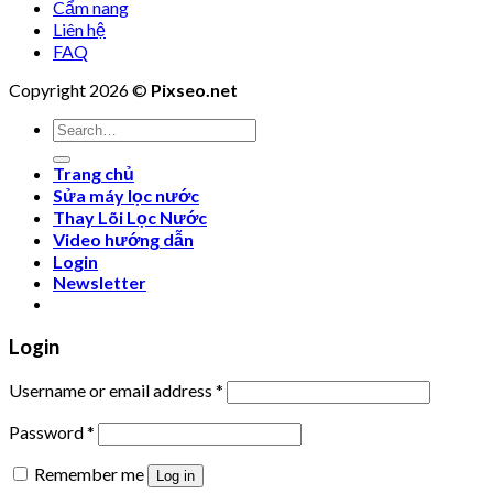
Cẩm nang
Liên hệ
FAQ
Copyright 2026 ©
Pixseo.net
Search
for:
Trang chủ
Sửa máy lọc nước
Thay Lõi Lọc Nước
Video hướng dẫn
Login
Newsletter
Login
Username or email address
*
Password
*
Remember me
Log in