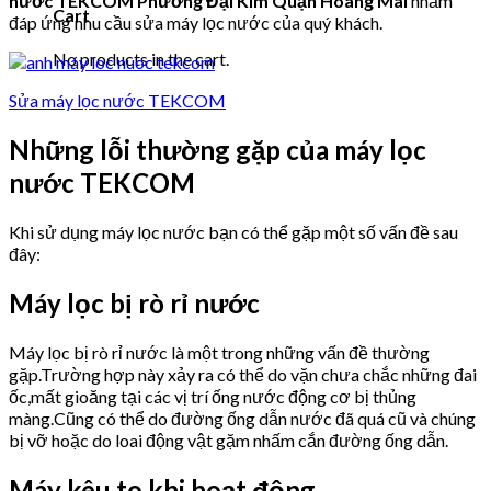
nước TEKCOM Phường Đại Kim Quận Hoàng Mai
nhằm
Cart
đáp ứng nhu cầu sửa máy lọc nước của quý khách.
No products in the cart.
Sửa máy lọc nước TEKCOM
Những lỗi thường gặp của máy lọc
nước TEKCOM
Khi sử dụng máy lọc nước bạn có thể gặp một số vấn đề sau
đây:
Máy lọc bị rò rỉ nước
Máy lọc bị rò rỉ nước là một trong những vấn đề thường
gặp.Trường hợp này xảy ra có thể do vặn chưa chắc những đai
ốc,mất gioăng tại các vị trí ống nước động cơ bị thủng
màng.Cũng có thể do đường ống dẫn nước đã quá cũ và chúng
bị vỡ hoặc do loai động vật gặm nhấm cắn đường ống dẫn.
Máy kêu to khi hoạt động