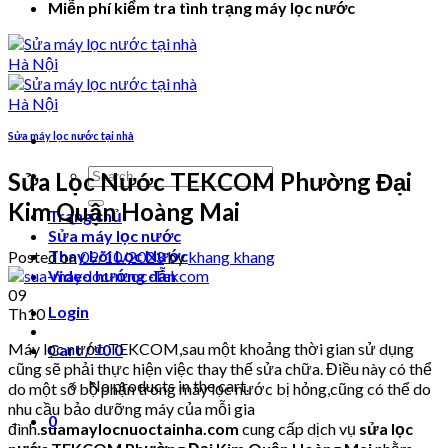
Miễn phí kiểm tra tình trạng máy lọc nước
Sửa máy lọc nước tại nhà
Search
Sửa Lọc Nước TEKCOM Phường Đại
for:
Kim Quận Hoàng Mai
Trang chủ
Sửa máy lọc nước
Thay Lõi Lọc Nước
Posted on
09/10/2023
by
khang khang
Video hướng dẫn
09
Login
Th10
Máy lọc nước TEKCOM,sau một khoảng thời gian sử dụng
Cart /
₫
0
0
cũng sẽ phải thực hiện việc thay thế sửa chữa. Điều này có thể
No products in the cart.
do một số bộ phận trong máy lọc nước bị hỏng,cũng có thể do
nhu cầu bảo dưỡng máy của mỗi gia
0
đình.
suamaylocnuoctainha.com
cung cấp dịch vụ
sửa lọc