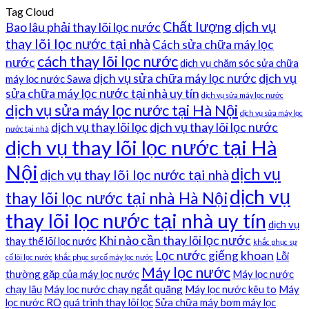
Tag Cloud
Chất lượng dịch vụ
Bao lâu phải thay lõi lọc nước
thay lõi lọc nước tại nhà
Cách sửa chữa máy lọc
cách thay lõi lọc nước
nước
dịch vụ chăm sóc sửa chữa
dịch vụ sửa chữa máy lọc nước
dịch vụ
máy lọc nước Sawa
sửa chữa máy lọc nước tại nhà uy tín
dịch vụ sửa máy lọc nước
dịch vụ sửa máy lọc nước tại Hà Nội
dịch vụ sửa máy lọc
dịch vụ thay lõi lọc
dịch vụ thay lõi lọc nước
nước tại nhà
dịch vụ thay lõi lọc nước tại Hà
Nội
dịch vụ
dịch vụ thay lõi lọc nước tại nhà
dịch vụ
thay lõi lọc nước tại nhà Hà Nội
thay lõi lọc nước tại nhà uy tín
dịch vụ
Khi nào cần thay lõi lọc nước
thay thế lõi lọc nước
khắc phục sự
Lọc nước giếng khoan
Lỗi
cố lõi lọc nước
khắc phục sự cố máy lọc nước
Máy lọc nước
thường gặp của máy lọc nước
Máy lọc nước
chạy lâu
Máy lọc nước chạy ngắt quãng
Máy lọc nước kêu to
Máy
lọc nước RO
quá trình thay lõi lọc
Sửa chữa máy bơm máy lọc