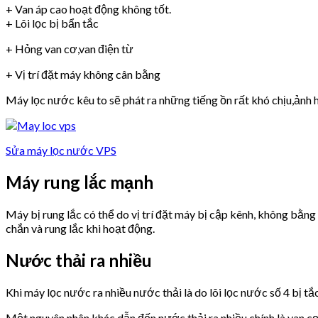
+ Van áp cao hoạt động không tốt.
+ Lõi lọc bị bẩn tắc
+ Hỏng van cơ,van điện từ
+ Vị trí đặt máy không cân bằng
Máy lọc nước kêu to sẽ phát ra những tiếng ồn rất khó chịu,ảnh h
Sửa máy lọc nước VPS
Máy rung lắc mạnh
Máy bị rung lắc có thể do vị trí đặt máy bị cập kênh, không bằn
chắn và rung lắc khi hoạt động.
Nước thải ra nhiều
Khi máy lọc nước ra nhiều nước thải là do lõi lọc nước số 4 bị tắ
Một nguyên nhân khác dẫn đến nước thải ra nhiều chính là van 