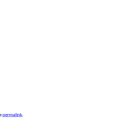
he
permalink
.