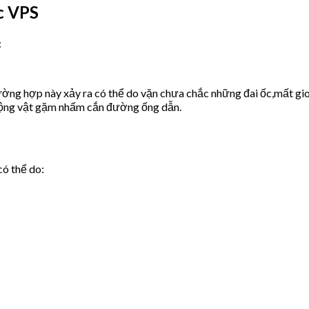
c VPS
:
ờng hợp này xảy ra có thể do vặn chưa chắc những đai ốc,mất gio
động vật gặm nhấm cắn đường ống dẫn.
có thể do: