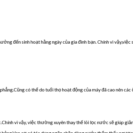
ưởng đến sinh hoạt hằng ngày của gia đình bạn. Chính vì vậy,việc s
g phẳng.Cũng có thể do tuổi thọ hoạt động của máy đã cao nên các 
c.Chính vì vậy, việc thường xuyên thay thế lõi lọc nước sẽ giúp giảm
cơ hỏng.Van cơ có tác dụng ngăn chặn dòng nước thẩm thấu ngược