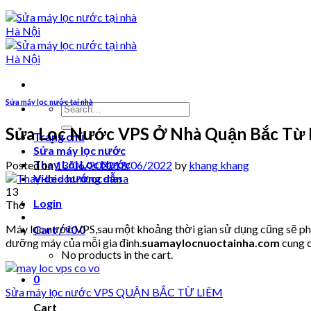
Sửa máy lọc nước tại nhà
Search
for:
Sửa Lọc Nước VPS Ở Nhà Quận Bắc Từ 
Trang chủ
Sửa máy lọc nước
Thay Lõi Lọc Nước
Posted on
13/06/2022
13/06/2022
by
khang khang
Video hướng dẫn
13
Login
Th6
Máy lọc nước VPS,sau một khoảng thời gian sử dụng cũng sẽ phải
Cart /
₫
0
0
dưỡng máy của mỗi gia đình.
suamaylocnuoctainha.com
cung c
No products in the cart.
0
Sửa máy lọc nước VPS QUẬN BẮC TỪ LIÊM
Cart