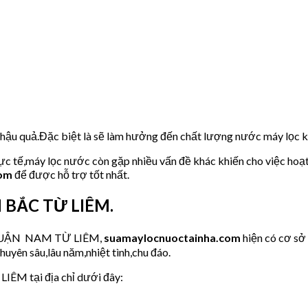
u hậu quả.Đặc biệt là sẽ làm hưởng đến chất lượng nước máy lọc
hực tế,máy lọc nước còn gặp nhiều vấn đề khác khiến cho việc hoạ
com
để được hỗ trợ tốt nhất.
N BẮC TỪ LIÊM.
ớc QUẬN NAM TỪ LIÊM,
suamaylocnuoctainha.com
hiện có cơ s
huyên sâu,lâu năm,nhiệt tình,chu đáo.
LIÊM tại địa chỉ dưới đây: