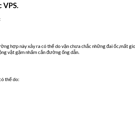
c VPS.
:
ờng hợp này xảy ra có thể do vặn chưa chắc những đai ốc,mất gio
động vật gặm nhấm cắn đường ống dẫn.
có thể do: