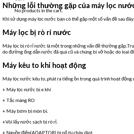
Những lỗi thường gặp của máy lọc nướ
No products in the cart.
Khi sử dụng máy lọc nước bạn có thể gặp một số vấn đề sau đây
Máy lọc bị rò rỉ nước
Máy lọc bị rò rỉ nước là một trong những vấn đề thường gặp.Trư
do đường ống dẫn nước đã quá cũ và chúng bị vỡ hoặc do loai 
Máy kêu to khi hoạt động
Máy lọc nước kêu to, phát ra tiếng ồn trong quá trình hoạt động 
+ Máy lọc nước bị e khí
+ Tắc màng RO
+ Máy bơm bị mòn bi.
+Vòi lấy nước sạch bị rò rỉ.
+ Nguồn điện(ADAPTOR) bị nổ tụ,cháy diot.