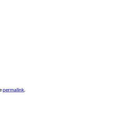
he
permalink
.