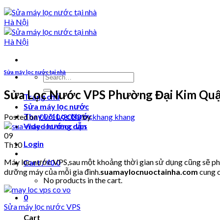
Sửa máy lọc nước tại nhà
Search
for:
Sửa Lọc Nước VPS Phường Đại Kim Qu
Trang chủ
Sửa máy lọc nước
Thay Lõi Lọc Nước
Posted on
09/10/2023
by
khang khang
Video hướng dẫn
09
Login
Th10
Máy lọc nước VPS,sau một khoảng thời gian sử dụng cũng sẽ phải
Cart /
₫
0
0
dưỡng máy của mỗi gia đình.
suamaylocnuoctainha.com
cung c
No products in the cart.
0
Sửa máy lọc nước VPS
Cart