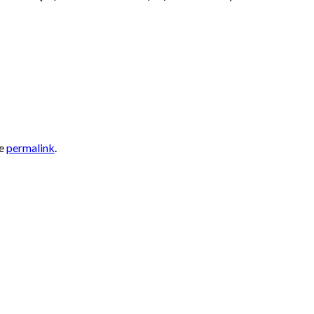
he
permalink
.