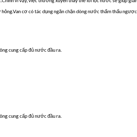
c.Chính vì vậy, việc thường xuyên thay thế lõi lọc nước sẽ giúp giảm
cơ hỏng.Van cơ có tác dụng ngăn chặn dòng nước thẩm thấu ngược
hông cung cấp đủ nước đầu ra.
hông cung cấp đủ nước đầu ra.