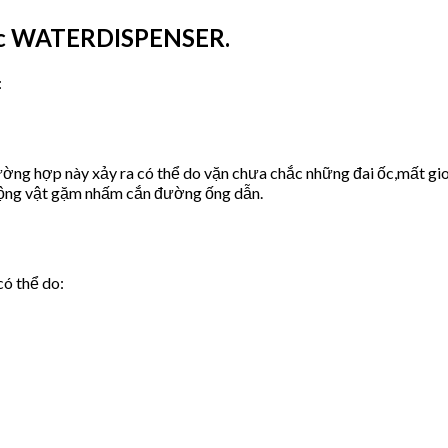
ước WATERDISPENSER.
:
ờng hợp này xảy ra có thể do vặn chưa chắc những đai ốc,mất gio
động vật gặm nhấm cắn đường ống dẫn.
có thể do: