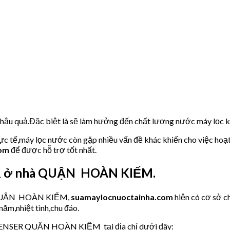
u hậu quả.Đặc biệt là sẽ làm hưởng đến chất lượng nước máy lọc
hực tế,máy lọc nước còn gặp nhiều vấn đề khác khiến cho việc hoạ
com
để được hỗ trợ tốt nhất.
ER ở nhà QUẬN HOÀN KIẾM.
ớc QUẬN HOÀN KIẾM,
suamaylocnuoctainha.com
hiện có cơ sở 
năm,nhiệt tình,chu đáo.
SPENSER QUẬN HOÀN KIẾM tại địa chỉ dưới đây: