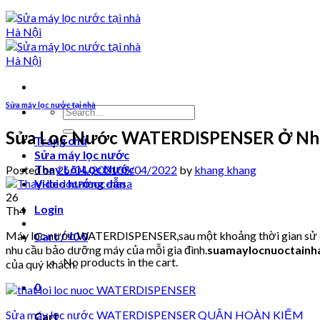
Sửa máy lọc nước tại nhà
Search
for:
Sửa Lọc Nước WATERDISPENSER Ở Nh
Trang chủ
Sửa máy lọc nước
Thay Lõi Lọc Nước
Posted on
26/04/2021
05/04/2022
by
khang khang
Video hướng dẫn
26
Login
Th4
Máy lọc nước WATERDISPENSER,sau một khoảng thời gian sử dụng
Cart /
₫
0
0
nhu cầu bảo dưỡng máy của mỗi gia đình.
suamaylocnuoctainh
No products in the cart.
của quý khách.
0
Sửa máy lọc nước WATERDISPENSER QUẬN HOÀN KIẾM
Cart