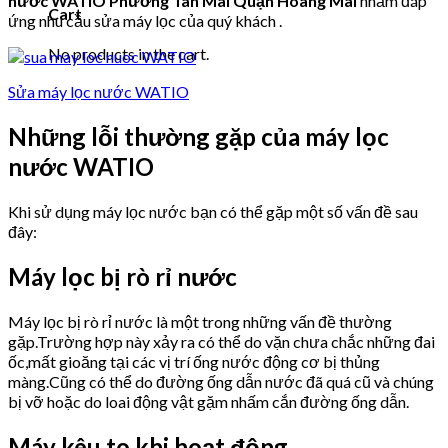
nước WATIO Phường Tân Mai Quận Hoàng Mai
nhằm đáp
Cart
ứng nhu cầu sửa máy lọc của quý khách .
No products in the cart.
Sửa máy lọc nước WATIO
Những lỗi thường gặp của máy lọc
nước WATIO
Khi sử dụng máy lọc nước bạn có thể gặp một số vấn đề sau
đây:
Máy lọc bị rò rỉ nước
Máy lọc bị rò rỉ nước là một trong những vấn đề thường
gặp.Trường hợp này xảy ra có thể do vặn chưa chắc những đai
ốc,mất gioăng tại các vị trí ống nước động cơ bị thủng
màng.Cũng có thể do đường ống dẫn nước đã quá cũ và chúng
bị vỡ hoặc do loai động vật gặm nhấm cắn đường ống dẫn.
Máy kêu to khi hoạt động