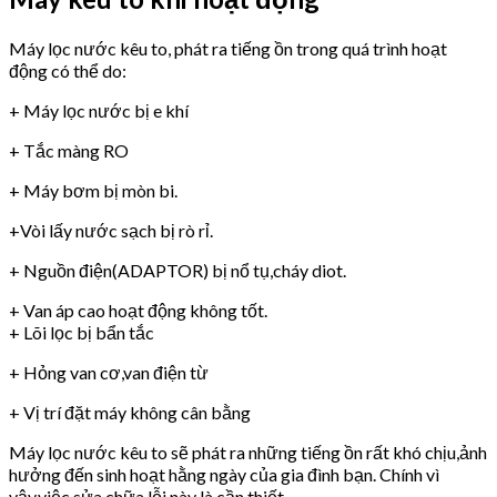
Máy lọc nước kêu to, phát ra tiếng ồn trong quá trình hoạt
động có thể do:
+ Máy lọc nước bị e khí
+ Tắc màng RO
+ Máy bơm bị mòn bi.
+Vòi lấy nước sạch bị rò rỉ.
+ Nguồn điện(ADAPTOR) bị nổ tụ,cháy diot.
+ Van áp cao hoạt động không tốt.
+ Lõi lọc bị bẩn tắc
+ Hỏng van cơ,van điện từ
+ Vị trí đặt máy không cân bằng
Máy lọc nước kêu to sẽ phát ra những tiếng ồn rất khó chịu,ảnh
hưởng đến sinh hoạt hằng ngày của gia đình bạn. Chính vì
vậy,việc sửa chữa lỗi này là cần thiết