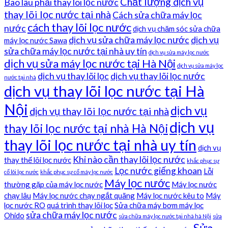
Chất lượng dịch vụ
Bao lâu phải thay lõi lọc nước
thay lõi lọc nước tại nhà
Cách sửa chữa máy lọc
cách thay lõi lọc nước
nước
dịch vụ chăm sóc sửa chữa
dịch vụ sửa chữa máy lọc nước
dịch vụ
máy lọc nước Sawa
sửa chữa máy lọc nước tại nhà uy tín
dịch vụ sửa máy lọc nước
dịch vụ sửa máy lọc nước tại Hà Nội
dịch vụ sửa máy lọc
dịch vụ thay lõi lọc
dịch vụ thay lõi lọc nước
nước tại nhà
dịch vụ thay lõi lọc nước tại Hà
Nội
dịch vụ
dịch vụ thay lõi lọc nước tại nhà
dịch vụ
thay lõi lọc nước tại nhà Hà Nội
thay lõi lọc nước tại nhà uy tín
dịch vụ
Khi nào cần thay lõi lọc nước
thay thế lõi lọc nước
khắc phục sự
Lọc nước giếng khoan
Lỗi
cố lõi lọc nước
khắc phục sự cố máy lọc nước
Máy lọc nước
thường gặp của máy lọc nước
Máy lọc nước
chạy lâu
Máy lọc nước chạy ngắt quãng
Máy lọc nước kêu to
Máy
lọc nước RO
quá trình thay lõi lọc
Sửa chữa máy bơm máy lọc
sửa chữa máy lọc nước
Ohido
sửa chữa máy lọc nước tại nhà hà Nội
sửa