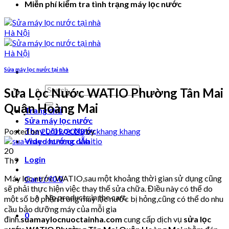
Miễn phí kiểm tra tình trạng máy lọc nước
Sửa máy lọc nước tại nhà
Search
Sửa Lọc Nước WATIO Phường Tân Mai
for:
Quận Hoàng Mai
Trang chủ
Sửa máy lọc nước
Thay Lõi Lọc Nước
Posted on
20/09/2023
by
khang khang
Video hướng dẫn
20
Login
Th9
Máy lọc nước WATIO,sau một khoảng thời gian sử dụng cũng
Cart /
₫
0
0
sẽ phải thực hiện việc thay thế sửa chữa. Điều này có thể do
No products in the cart.
một số bộ phận trong máy lọc nước bị hỏng,cũng có thể do nhu
cầu bảo dưỡng máy của mỗi gia
0
đình.
suamaylocnuoctainha.com
cung cấp dịch vụ
sửa lọc