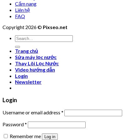
Cẩm nang
Liên hệ
FAQ
Copyright 2026 ©
Pixseo.net
Search
for:
Trang chủ
Sửa máy lọc nước
Thay Lõi Lọc Nước
Video hướng dẫn
Login
Newsletter
Login
Username or email address
*
Password
*
Remember me
Log in