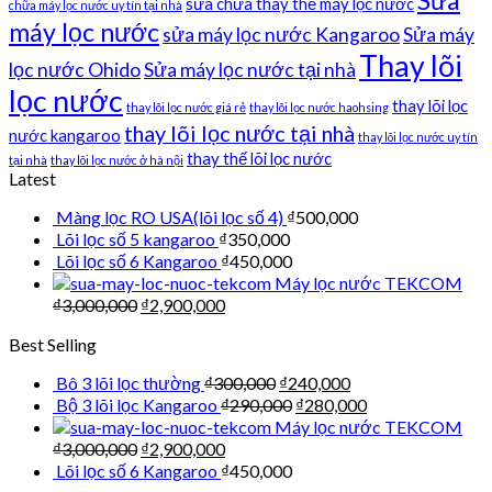
Sửa
sửa chữa thay thế máy lọc nước
chữa máy lọc nước uy tín tại nhà
máy lọc nước
sửa máy lọc nước Kangaroo
Sửa máy
Thay lõi
lọc nước Ohido
Sửa máy lọc nước tại nhà
lọc nước
thay lõi lọc
thay lõi lọc nước giá rẻ
thay lõi lọc nước haohsing
thay lõi lọc nước tại nhà
nước kangaroo
thay lõi lọc nước uy tín
thay thế lõi lọc nước
tại nhà
thay lõi lọc nước ở hà nội
Latest
Màng lọc RO USA(lõi lọc số 4)
₫
500,000
Lõi lọc số 5 kangaroo
₫
350,000
Lõi lọc số 6 Kangaroo
₫
450,000
Máy lọc nước TEKCOM
₫
3,000,000
₫
2,900,000
Best Selling
Bô 3 lõi lọc thường
₫
300,000
₫
240,000
Bộ 3 lõi lọc Kangaroo
₫
290,000
₫
280,000
Máy lọc nước TEKCOM
₫
3,000,000
₫
2,900,000
Lõi lọc số 6 Kangaroo
₫
450,000