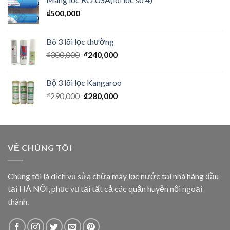
₫
500,000
Bô 3 lõi lọc thường
₫
300,000
₫
240,000
Bộ 3 lõi lọc Kangaroo
₫
290,000
₫
280,000
VỀ CHÚNG TÔI
Chúng tôi là dịch vụ sửa chữa máy lọc nước tại nhà hàng đầu
tại HÀ NỘI, phục vụ tại tất cả các quận huyện nội ngoại
thành.