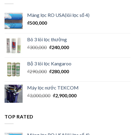
Màng lọc RO USA(lõi lọc số 4)
₫
500,000
Bô 3 lõi lọc thường
₫
300,000
₫
240,000
Bộ 3 lõi lọc Kangaroo
₫
290,000
₫
280,000
Máy lọc nước TEKCOM
₫
3,000,000
₫
2,900,000
TOP RATED
Màng lọc RO USA(lõi lọc số 4)