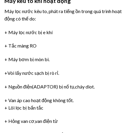
Máy kêu to khi hoạt động
Máy lọc nước kêu to, phát ra tiếng ồn trong quá trình hoạt
động có thể do:
+ Máy lọc nước bị e khí
+ Tắc màng RO
+ Máy bơm bị mòn bi.
+Vòi lấy nước sạch bị rò rỉ.
+ Nguồn điện(ADAPTOR) bị nổ tụ,cháy diot.
+ Van áp cao hoạt động không tốt.
+ Lõi lọc bị bẩn tắc
+ Hỏng van cơ,van điện từ