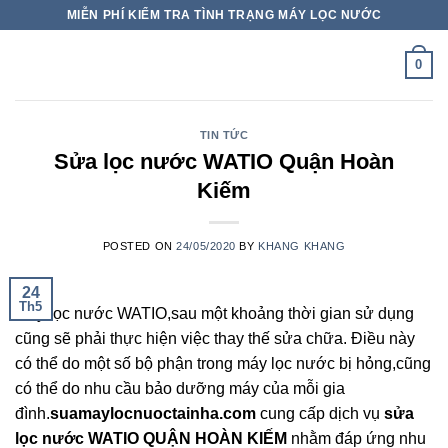
Skip
MIỄN PHÍ KIỂM TRA TÌNH TRẠNG MÁY LỌC NƯỚC
to
content
0
TIN TỨC
Sửa lọc nước WATIO Quận Hoàn
Kiếm
POSTED ON
24/05/2020
BY
KHANG KHANG
24
Th5
Máy lọc nước WATIO,sau một khoảng thời gian sử dụng
cũng sẽ phải thực hiện việc thay thế sửa chữa. Điều này
có thể do một số bộ phận trong máy lọc nước bị hỏng,cũng
có thể do nhu cầu bảo dưỡng máy của mỗi gia
đình.
suamaylocnuoctainha.com
cung cấp dịch vụ
sửa
lọc nước WATIO QUẬN HOÀN KIẾM
nhằm đáp ứng nhu