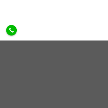
Sửa máy lọc nước WATIO
Máy rung lắc mạnh
Máy bị rung lắc có thể do vị trí đặt máy bị cập kênh, không
bằng phẳng.Cũng có thể do tuổi thọ hoạt động của máy đã
cao nên các ốc vít nối các bộ phận bị lỏng,khiến cho máy
không còn chắc chắn và rung lắc khi hoạt động.
Nước thải ra nhiều
Khi máy lọc nước ra nhiều nước thải là do lõi lọc nước số
4 bị tắc.Chính vì vậy, việc thường xuyên thay thế lõi lọc