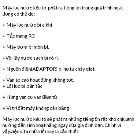
Máy lọc nước kêu to, phát ra tiếng ồn trong quá trình hoạt
động có thể do:
+ Máy lọc nước bị e khí
+ Tắc màng RO
+ Máy bơm bị mòn bi.
+Vòi lấy nước sạch bị rò rỉ.
+ Nguồn điện(ADAPTOR) bị nổ tụ,cháy diot.
+ Van áp cao hoạt động không tốt.
+ Lõi lọc bị bẩn tắc
+ Hỏng van cơ,van điện từ
+ Vị trí đặt máy không cân bằng
Máy lọc nước kêu to sẽ phát ra những tiếng ồn rất khó chịu,ảnh
hưởng đến sinh hoạt hằng ngày của gia đình bạn. Chính vì
vậy,việc sửa chữa lỗi này là cần thiết