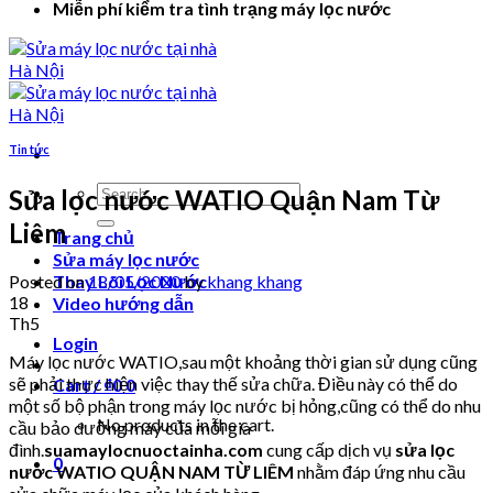
Miễn phí kiểm tra tình trạng máy lọc nước
Tin tức
Search
Sửa lọc nước WATIO Quận Nam Từ
for:
Liêm
Trang chủ
Sửa máy lọc nước
Posted on
18/05/2020
by
khang khang
Thay Lõi Lọc Nước
18
Video hướng dẫn
Th5
Login
Máy lọc nước WATIO,sau một khoảng thời gian sử dụng cũng
sẽ phải thực hiện việc thay thế sửa chữa. Điều này có thể do
Cart /
₫
0
0
một số bộ phận trong máy lọc nước bị hỏng,cũng có thể do nhu
No products in the cart.
cầu bảo dưỡng máy của mỗi gia
đình.
suamaylocnuoctainha.com
cung cấp dịch vụ
sửa lọc
0
nước WATIO QUẬN NAM TỪ LIÊM
nhằm đáp ứng nhu cầu