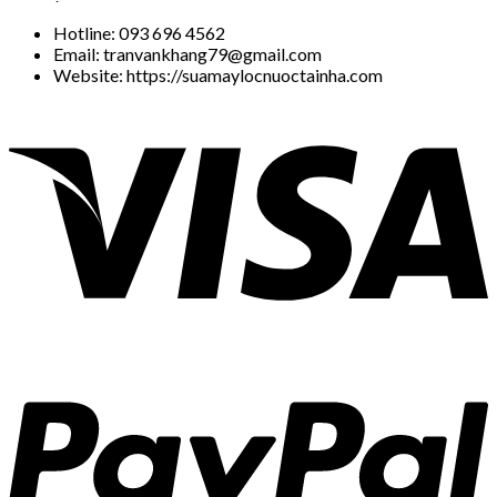
Hotline: 093 696 4562
Email: tranvankhang79@gmail.com
Website: https://suamaylocnuoctainha.com