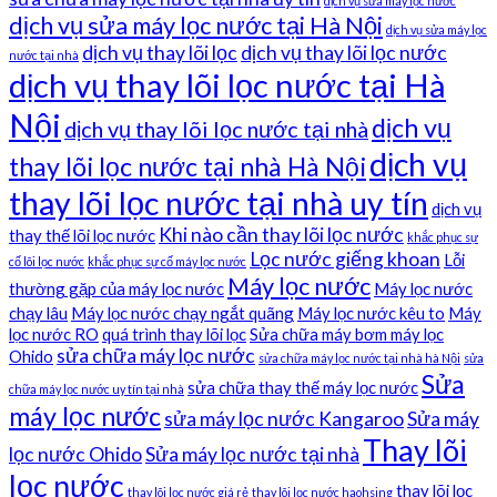
dịch vụ sửa máy lọc nước
dịch vụ sửa máy lọc nước tại Hà Nội
dịch vụ sửa máy lọc
dịch vụ thay lõi lọc
dịch vụ thay lõi lọc nước
nước tại nhà
dịch vụ thay lõi lọc nước tại Hà
Nội
dịch vụ
dịch vụ thay lõi lọc nước tại nhà
dịch vụ
thay lõi lọc nước tại nhà Hà Nội
thay lõi lọc nước tại nhà uy tín
dịch vụ
Khi nào cần thay lõi lọc nước
thay thế lõi lọc nước
khắc phục sự
Lọc nước giếng khoan
Lỗi
cố lõi lọc nước
khắc phục sự cố máy lọc nước
Máy lọc nước
thường gặp của máy lọc nước
Máy lọc nước
chạy lâu
Máy lọc nước chạy ngắt quãng
Máy lọc nước kêu to
Máy
lọc nước RO
quá trình thay lõi lọc
Sửa chữa máy bơm máy lọc
sửa chữa máy lọc nước
Ohido
sửa chữa máy lọc nước tại nhà hà Nội
sửa
Sửa
sửa chữa thay thế máy lọc nước
chữa máy lọc nước uy tín tại nhà
máy lọc nước
sửa máy lọc nước Kangaroo
Sửa máy
Thay lõi
lọc nước Ohido
Sửa máy lọc nước tại nhà
lọc nước
thay lõi lọc
thay lõi lọc nước giá rẻ
thay lõi lọc nước haohsing