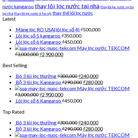
thay lõi lọc nước tại nhà
nước kangaroo
thay lõi lọc nước uy tín
thay thế lõi lọc nước
tại nhà
thay lõi lọc nước ở hà nội
Latest
Màng lọc RO USA(lõi lọc số 4)
₫
500,000
Lõi lọc số 5 kangaroo
₫
350,000
Lõi lọc số 6 Kangaroo
₫
450,000
Máy lọc nước TEKCOM
₫
3,000,000
₫
2,900,000
Best Selling
Bô 3 lõi lọc thường
₫
300,000
₫
240,000
Bộ 3 lõi lọc Kangaroo
₫
290,000
₫
280,000
Máy lọc nước TEKCOM
₫
3,000,000
₫
2,900,000
Lõi lọc số 6 Kangaroo
₫
450,000
Top Rated
Bô 3 lõi lọc thường
₫
300,000
₫
240,000
Bộ 3 lõi lọc Kangaroo
₫
290,000
₫
280,000
Máy lọc nước TEKCOM