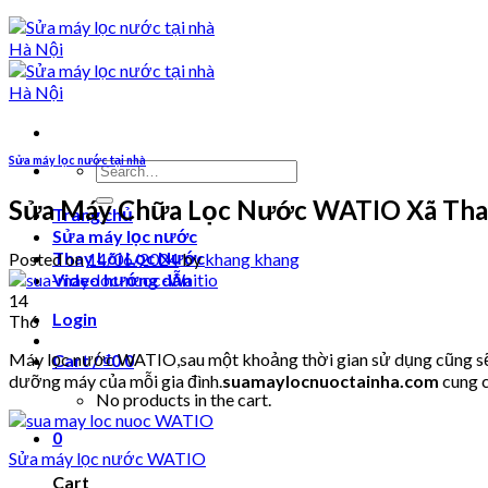
Sửa máy lọc nước tại nhà
Search
for:
Sửa Máy Chữa Lọc Nước WATIO Xã Than
Trang chủ
Sửa máy lọc nước
Thay Lõi Lọc Nước
Posted on
14/06/2024
by
khang khang
Video hướng dẫn
14
Login
Th6
Máy lọc nước WATIO,sau một khoảng thời gian sử dụng cũng sẽ p
Cart /
₫
0
0
dưỡng máy của mỗi gia đình.
suamaylocnuoctainha.com
cung c
No products in the cart.
0
Sửa máy lọc nước WATIO
Cart