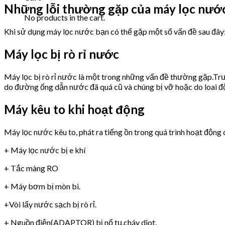
Những lỗi thường gặp của máy lọc nư
No products in the cart.
Khi sử dụng máy lọc nước bạn có thể gặp một số vấn đề sau đây
Máy lọc bị rò rỉ nước
Máy lọc bị rò rỉ nước là một trong những vấn đề thường gặp.Trư
do đường ống dẫn nước đã quá cũ và chúng bị vỡ hoặc do loai 
Máy kêu to khi hoạt động
Máy lọc nước kêu to, phát ra tiếng ồn trong quá trình hoạt động 
+ Máy lọc nước bị e khí
+ Tắc màng RO
+ Máy bơm bị mòn bi.
+Vòi lấy nước sạch bị rò rỉ.
+ Nguồn điện(ADAPTOR) bị nổ tụ,cháy diot.