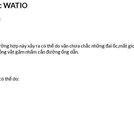
ớc WATIO
:
ờng hợp này xảy ra có thể do vặn chưa chắc những đai ốc,mất gio
động vật gặm nhấm cắn đường ống dẫn.
có thể do: