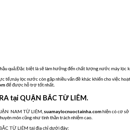
u hậu quả.Đặc biệt là sẽ làm hưởng đến chất lượng nước máy lọc
hực tế,máy lọc nước còn gặp nhiều vấn đề khác khiến cho việc hoạ
com
để được hỗ trợ tốt nhất.
URA tại QUẬN BẮC TỪ LIÊM.
ớc QUẬN NAM TỪ LIÊM,
suamaylocnuoctainha.com
hiện có cơ s
chuyên môn cũng như tinh thần trách nhiệm cao.
BẮC TỪ LIÊM tại địa chỉ dưới đây: