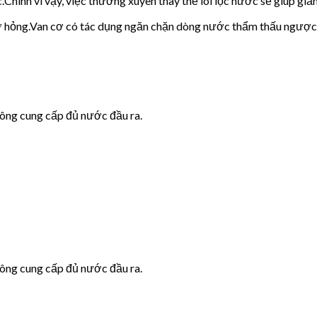
c.Chính vì vậy, việc thường xuyên thay thế lõi lọc nước sẽ giúp giảm
cơ hỏng.Van cơ có tác dụng ngăn chặn dòng nước thẩm thấu ngược
hông cung cấp đủ nước đầu ra.
hông cung cấp đủ nước đầu ra.