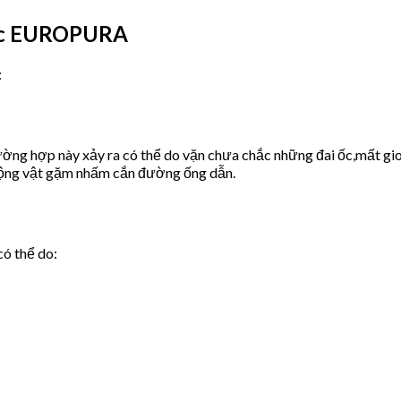
ước EUROPURA
:
ờng hợp này xảy ra có thể do vặn chưa chắc những đai ốc,mất gio
động vật gặm nhấm cắn đường ống dẫn.
có thể do: