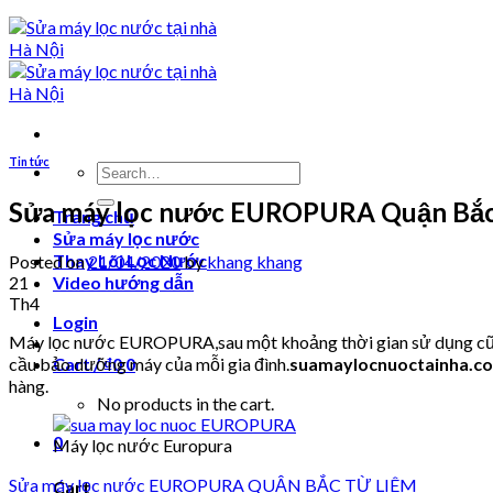
Tin tức
Search
for:
Sửa máy lọc nước EUROPURA Quận Bắc
Trang chủ
Sửa máy lọc nước
Thay Lõi Lọc Nước
Posted on
21/04/2020
by
khang khang
21
Video hướng dẫn
Th4
Login
Máy lọc nước EUROPURA,sau một khoảng thời gian sử dụng cũng s
cầu bảo dưỡng máy của mỗi gia đình.
suamaylocnuoctainha.c
Cart /
₫
0
0
hàng.
No products in the cart.
0
Máy lọc nước Europura
Sửa máy lọc nước EUROPURA QUẬN BẮC TỪ LIÊM
Cart