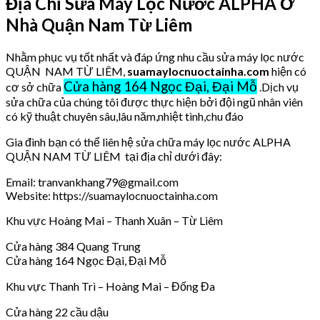
Địa Chỉ Sửa Máy Lọc Nước ALPHA Ở
Nhà Quận Nam Từ Liêm
Nhằm phục vụ tốt nhất và đáp ứng nhu cầu sửa máy lọc nước
QUẬN NAM TỪ LIÊM,
suamaylocnuoctainha.com
hiện có
Cửa hàng 164 Ngọc Đại, Đại Mỗ
cơ sở chữa
.Dịch vụ
sửa chữa của chúng tôi được thực hiện bởi đội ngũ nhân viên
có kỹ thuật chuyên sâu,lâu năm,nhiệt tình,chu đáo
Gia đình bạn có thể liên hệ sửa chữa máy lọc nước ALPHA
QUẬN NAM TỪ LIÊM tại địa chỉ dưới đây:
Email: tranvankhang79@gmail.com
Website: https://suamaylocnuoctainha.com
Khu vực Hoàng Mai – Thanh Xuân – Từ Liêm
Cửa hàng 384 Quang Trung
Cửa hàng 164 Ngọc Đại, Đại Mỗ
Khu vực Thanh Trì – Hoàng Mai – Đống Đa
Cửa hàng 22 cầu dậu