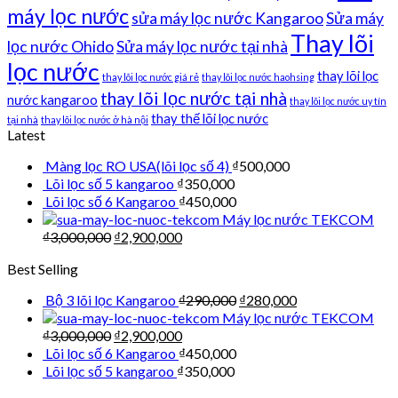
máy lọc nước
sửa máy lọc nước Kangaroo
Sửa máy
Thay lõi
lọc nước Ohido
Sửa máy lọc nước tại nhà
lọc nước
thay lõi lọc
thay lõi lọc nước giá rẻ
thay lõi lọc nước haohsing
thay lõi lọc nước tại nhà
nước kangaroo
thay lõi lọc nước uy tín
thay thế lõi lọc nước
tại nhà
thay lõi lọc nước ở hà nội
Latest
Màng lọc RO USA(lõi lọc số 4)
₫
500,000
Lõi lọc số 5 kangaroo
₫
350,000
Lõi lọc số 6 Kangaroo
₫
450,000
Máy lọc nước TEKCOM
₫
3,000,000
₫
2,900,000
Best Selling
Bộ 3 lõi lọc Kangaroo
₫
290,000
₫
280,000
Máy lọc nước TEKCOM
₫
3,000,000
₫
2,900,000
Lõi lọc số 6 Kangaroo
₫
450,000
Lõi lọc số 5 kangaroo
₫
350,000