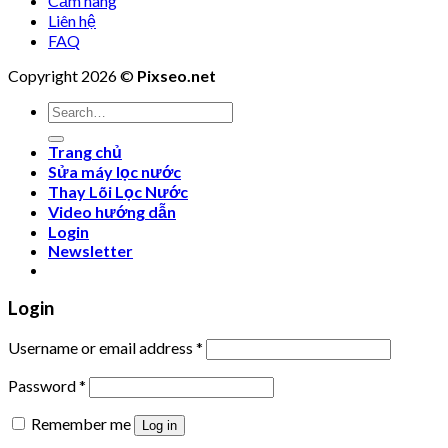
Cẩm nang
Liên hệ
FAQ
Copyright 2026 ©
Pixseo.net
Search
for:
Trang chủ
Sửa máy lọc nước
Thay Lõi Lọc Nước
Video hướng dẫn
Login
Newsletter
Login
Username or email address
*
Password
*
Remember me
Log in