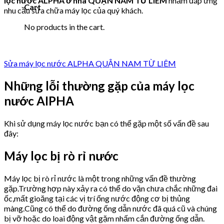
lọc nước ALPHA ở nhà QUẬN NAM TỪ LIÊM
nhằm đáp ứng
Cart
nhu cầu sửa chữa máy lọc của quý khách.
No products in the cart.
Sửa máy lọc nước ALPHA QUẬN NAM TỪ LIÊM
Những lỗi thường gặp của máy lọc
nước AIPHA
Khi sử dụng máy lọc nước bạn có thể gặp một số vấn đề sau
đây:
Máy lọc bị rò rỉ nước
Máy lọc bị rò rỉ nước là một trong những vấn đề thường
gặp.Trường hợp này xảy ra có thể do vặn chưa chắc những đai
ốc,mất gioăng tại các vị trí ống nước động cơ bị thủng
màng.Cũng có thể do đường ống dẫn nước đã quá cũ và chúng
bị vỡ hoặc do loai động vật gặm nhấm cắn đường ống dẫn.