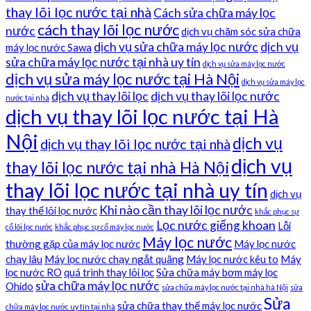
thay lõi lọc nước tại nhà
Cách sửa chữa máy lọc
cách thay lõi lọc nước
nước
dịch vụ chăm sóc sửa chữa
dịch vụ sửa chữa máy lọc nước
dịch vụ
máy lọc nước Sawa
sửa chữa máy lọc nước tại nhà uy tín
dịch vụ sửa máy lọc nước
dịch vụ sửa máy lọc nước tại Hà Nội
dịch vụ sửa máy lọc
dịch vụ thay lõi lọc
dịch vụ thay lõi lọc nước
nước tại nhà
dịch vụ thay lõi lọc nước tại Hà
Nội
dịch vụ
dịch vụ thay lõi lọc nước tại nhà
dịch vụ
thay lõi lọc nước tại nhà Hà Nội
thay lõi lọc nước tại nhà uy tín
dịch vụ
Khi nào cần thay lõi lọc nước
thay thế lõi lọc nước
khắc phục sự
Lọc nước giếng khoan
Lỗi
cố lõi lọc nước
khắc phục sự cố máy lọc nước
Máy lọc nước
thường gặp của máy lọc nước
Máy lọc nước
chạy lâu
Máy lọc nước chạy ngắt quãng
Máy lọc nước kêu to
Máy
lọc nước RO
quá trình thay lõi lọc
Sửa chữa máy bơm máy lọc
sửa chữa máy lọc nước
Ohido
sửa chữa máy lọc nước tại nhà hà Nội
sửa
Sửa
sửa chữa thay thế máy lọc nước
chữa máy lọc nước uy tín tại nhà