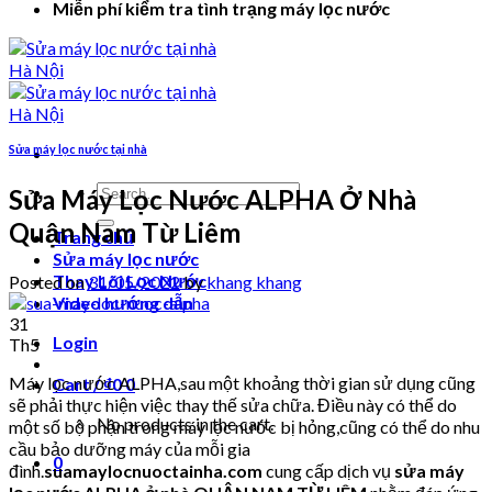
Miễn phí kiểm tra tình trạng máy lọc nước
Sửa máy lọc nước tại nhà
Search
Sửa Máy Lọc Nước ALPHA Ở Nhà
for:
Quận Nam Từ Liêm
Trang chủ
Sửa máy lọc nước
Thay Lõi Lọc Nước
Posted on
31/05/2022
by
khang khang
Video hướng dẫn
31
Login
Th5
Máy lọc nước ALPHA,sau một khoảng thời gian sử dụng cũng
Cart /
₫
0
0
sẽ phải thực hiện việc thay thế sửa chữa. Điều này có thể do
No products in the cart.
một số bộ phận trong máy lọc nước bị hỏng,cũng có thể do nhu
cầu bảo dưỡng máy của mỗi gia
0
đình.
suamaylocnuoctainha.com
cung cấp dịch vụ
sửa máy