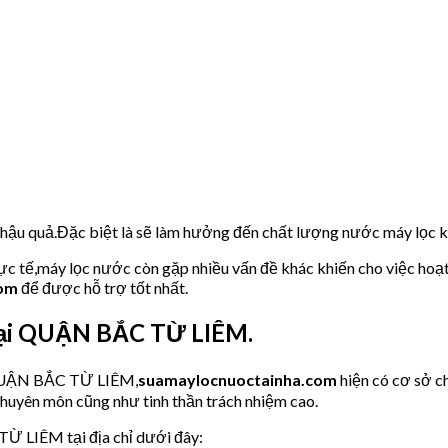
u hậu quả.Đặc biệt là sẽ làm hưởng đến chất lượng nước máy lọc
hực tế,máy lọc nước còn gặp nhiều vấn đề khác khiến cho việc hoạ
com
để được hỗ trợ tốt nhất.
tại QUẬN BẮC TỪ LIÊM.
 QUẬN BẮC TỪ LIÊM,
suamaylocnuoctainha.com
hiện có cơ sở 
chuyên môn cũng như tinh thần trách nhiệm cao.
TỪ LIÊM tại địa chỉ dưới đây: