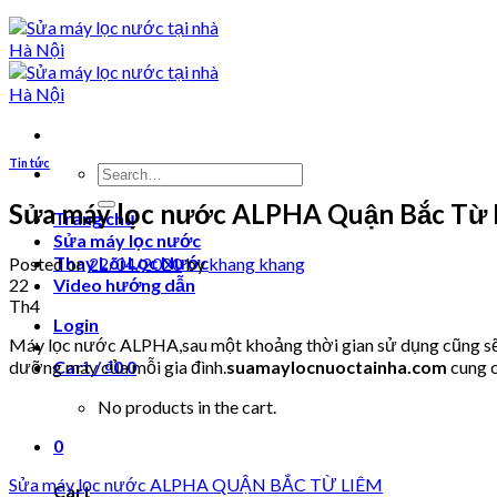
Tin tức
Search
for:
Sửa máy lọc nước ALPHA Quận Bắc Từ 
Trang chủ
Sửa máy lọc nước
Thay Lõi Lọc Nước
Posted on
22/04/2020
by
khang khang
22
Video hướng dẫn
Th4
Login
Máy lọc nước ALPHA,sau một khoảng thời gian sử dụng cũng sẽ p
dưỡng máy của mỗi gia đình.
suamaylocnuoctainha.com
cung c
Cart /
₫
0
0
No products in the cart.
0
Sửa máy lọc nước ALPHA QUẬN BẮC TỪ LIÊM
Cart