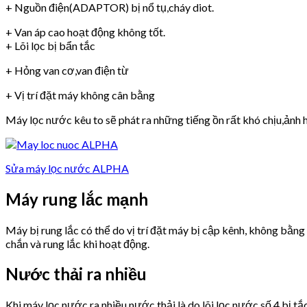
+ Nguồn điện(ADAPTOR) bị nổ tụ,cháy diot.
+ Van áp cao hoạt động không tốt.
+ Lõi lọc bị bẩn tắc
+ Hỏng van cơ,van điện từ
+ Vị trí đặt máy không cân bằng
Máy lọc nước kêu to sẽ phát ra những tiếng ồn rất khó chịu,ảnh h
Sửa máy lọc nước ALPHA
Máy rung lắc mạnh
Máy bị rung lắc có thể do vị trí đặt máy bị cập kênh, không bằn
chắn và rung lắc khi hoạt động.
Nước thải ra nhiều
Khi máy lọc nước ra nhiều nước thải là do lõi lọc nước số 4 bị tắ