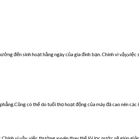
ưởng đến sinh hoạt hằng ngày của gia đình bạn. Chính vì vậy,việc s
g phẳng.Cũng có thể do tuổi thọ hoạt động của máy đã cao nên các 
c.Chính vì vậy, việc thường xuyên thay thế lõi lọc nước sẽ giúp giảm