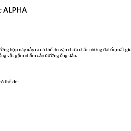
ớc ALPHA
:
ờng hợp này xảy ra có thể do vặn chưa chắc những đai ốc,mất gio
động vật gặm nhấm cắn đường ống dẫn.
có thể do: