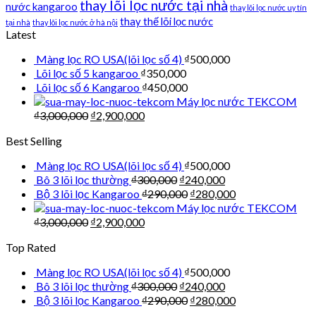
thay lõi lọc nước tại nhà
nước kangaroo
thay lõi lọc nước uy tín
thay thế lõi lọc nước
tại nhà
thay lõi lọc nước ở hà nội
Latest
Màng lọc RO USA(lõi lọc số 4)
₫
500,000
Lõi lọc số 5 kangaroo
₫
350,000
Lõi lọc số 6 Kangaroo
₫
450,000
Máy lọc nước TEKCOM
₫
3,000,000
₫
2,900,000
Best Selling
Màng lọc RO USA(lõi lọc số 4)
₫
500,000
Bô 3 lõi lọc thường
₫
300,000
₫
240,000
Bộ 3 lõi lọc Kangaroo
₫
290,000
₫
280,000
Máy lọc nước TEKCOM
₫
3,000,000
₫
2,900,000
Top Rated
Màng lọc RO USA(lõi lọc số 4)
₫
500,000
Bô 3 lõi lọc thường
₫
300,000
₫
240,000
Bộ 3 lõi lọc Kangaroo
₫
290,000
₫
280,000