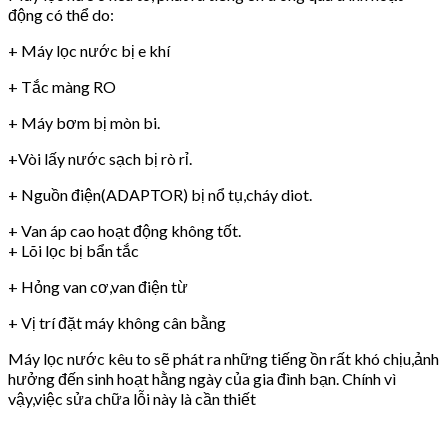
động có thể do:
+ Máy lọc nước bị e khí
+ Tắc màng RO
+ Máy bơm bị mòn bi.
+Vòi lấy nước sạch bị rò rỉ.
+ Nguồn điện(ADAPTOR) bị nổ tụ,cháy diot.
+ Van áp cao hoạt động không tốt.
+ Lõi lọc bị bẩn tắc
+ Hỏng van cơ,van điện từ
+ Vị trí đặt máy không cân bằng
Máy lọc nước kêu to sẽ phát ra những tiếng ồn rất khó chịu,ảnh
hưởng đến sinh hoạt hằng ngày của gia đình bạn. Chính vì
vậy,việc sửa chữa lỗi này là cần thiết