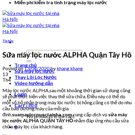
Miễn phí kiểm tra tình trạng máy lọc nước
Tin tức
Search
Sửa máy lọc nước ALPHA Quận Tây Hồ
for:
Trang chủ
Posted on
13/04/2020
by
khang khang
Sửa máy lọc nước
13
Thay Lõi Lọc Nước
Th4
Video hướng dẫn
Máy lọc nước ALPHA,sau một khoảng thời gian sử dụng cũng
Login
sẽ phải thực hiện việc thay thế sửa chữa. Điều này có thể do
một số bộ phận trong máy lọc nước bị hỏng,cũng có thể do nhu
Cart /
₫
0
0
cầu bảo dưỡng máy của mỗi gia
đình.
suamaylocnuoctainha.com
cung cấp dịch vụ
sửa máy
No products in the cart.
lọc nước ALPHA QUẬN TÂY HỒ
nhằm đáp ứng nhu cầu sửa
chữa máy lọc của khách hàng.
0