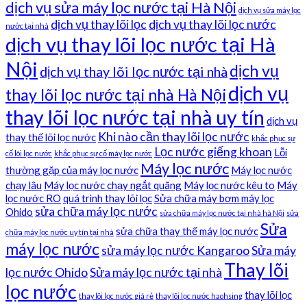
dịch vụ sửa máy lọc nước tại Hà Nội
dịch vụ sửa máy lọc
dịch vụ thay lõi lọc
dịch vụ thay lõi lọc nước
nước tại nhà
dịch vụ thay lõi lọc nước tại Hà
Nội
dịch vụ
dịch vụ thay lõi lọc nước tại nhà
dịch vụ
thay lõi lọc nước tại nhà Hà Nội
thay lõi lọc nước tại nhà uy tín
dịch vụ
Khi nào cần thay lõi lọc nước
thay thế lõi lọc nước
khắc phục sự
Lọc nước giếng khoan
Lỗi
cố lõi lọc nước
khắc phục sự cố máy lọc nước
Máy lọc nước
thường gặp của máy lọc nước
Máy lọc nước
chạy lâu
Máy lọc nước chạy ngắt quãng
Máy lọc nước kêu to
Máy
lọc nước RO
quá trình thay lõi lọc
Sửa chữa máy bơm máy lọc
sửa chữa máy lọc nước
Ohido
sửa chữa máy lọc nước tại nhà hà Nội
sửa
Sửa
sửa chữa thay thế máy lọc nước
chữa máy lọc nước uy tín tại nhà
máy lọc nước
sửa máy lọc nước Kangaroo
Sửa máy
Thay lõi
lọc nước Ohido
Sửa máy lọc nước tại nhà
lọc nước
thay lõi lọc
thay lõi lọc nước giá rẻ
thay lõi lọc nước haohsing