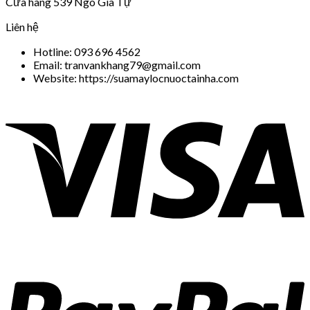
Cửa hàng 539 Ngô Gia Tự
Liên hệ
Hotline: 093 696 4562
Email: tranvankhang79@gmail.com
Website: https://suamaylocnuoctainha.com