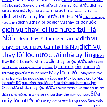
dịch vụ sửa chữa máy lọc nước
dịch vụ
máy lọc nước Sawa
sửa chữa máy lọc nước tại nhà uy tín
dịch vụ sửa máy lọc nước
dịch vụ sửa máy lọc nước tại Hà Nội
dịch vụ sửa máy lọc
dịch vụ thay lõi lọc
dịch vụ thay lõi lọc nước
nước tại nhà
dịch vụ thay lõi lọc nước tại Hà
Nội
dịch vụ
dịch vụ thay lõi lọc nước tại nhà
dịch vụ
thay lõi lọc nước tại nhà Hà Nội
thay lõi lọc nước tại nhà uy tín
dịch vụ
Khi nào cần thay lõi lọc nước
thay thế lõi lọc nước
khắc phục sự
Lọc nước giếng khoan
Lỗi
cố lõi lọc nước
khắc phục sự cố máy lọc nước
Máy lọc nước
thường gặp của máy lọc nước
Máy lọc nước
chạy lâu
Máy lọc nước chạy ngắt quãng
Máy lọc nước kêu to
Máy
lọc nước RO
quá trình thay lõi lọc
Sửa chữa máy bơm máy lọc
sửa chữa máy lọc nước
Ohido
sửa chữa máy lọc nước tại nhà hà Nội
sửa
Sửa
sửa chữa thay thế máy lọc nước
chữa máy lọc nước uy tín tại nhà
máy lọc nước
sửa máy lọc nước Kangaroo
Sửa máy