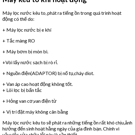
Máy lọc nước kêu to, phát ra tiếng ồn trong quá trình hoạt
động có thể do:
+ Máy lọc nước bị e khí
+ Tắc màng RO
+ Máy bơm bị mòn bi.
+Vòi lấy nước sạch bị rò rỉ.
+ Nguồn điện(ADAPTOR) bị nổ tụ,cháy diot.
+ Van áp cao hoạt động không tốt.
+ Lõi lọc bị bẩn tắc
+ Hỏng van cơ,van điện từ
+ Vị trí đặt máy không cân bằng
Máy lọc nước kêu to sẽ phát ra những tiếng ồn rất khó chịu,ảnh
hưởng đến sinh hoạt hằng ngày của gia đình bạn. Chính vì
vậy,việc sửa chữa lỗi này là cần thiết