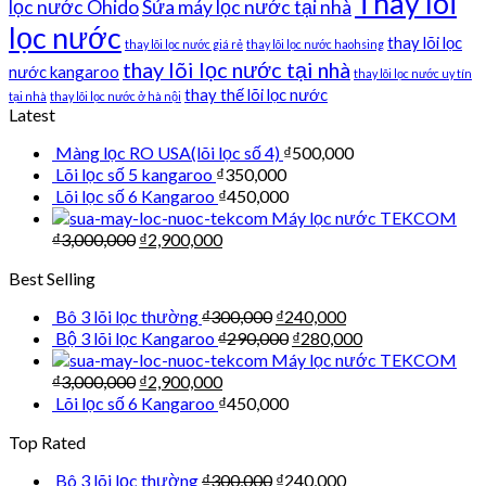
Thay lõi
lọc nước Ohido
Sửa máy lọc nước tại nhà
lọc nước
thay lõi lọc
thay lõi lọc nước giá rẻ
thay lõi lọc nước haohsing
thay lõi lọc nước tại nhà
nước kangaroo
thay lõi lọc nước uy tín
thay thế lõi lọc nước
tại nhà
thay lõi lọc nước ở hà nội
Latest
Màng lọc RO USA(lõi lọc số 4)
₫
500,000
Lõi lọc số 5 kangaroo
₫
350,000
Lõi lọc số 6 Kangaroo
₫
450,000
Máy lọc nước TEKCOM
₫
3,000,000
₫
2,900,000
Best Selling
Bô 3 lõi lọc thường
₫
300,000
₫
240,000
Bộ 3 lõi lọc Kangaroo
₫
290,000
₫
280,000
Máy lọc nước TEKCOM
₫
3,000,000
₫
2,900,000
Lõi lọc số 6 Kangaroo
₫
450,000
Top Rated
Bô 3 lõi lọc thường
₫
300,000
₫
240,000