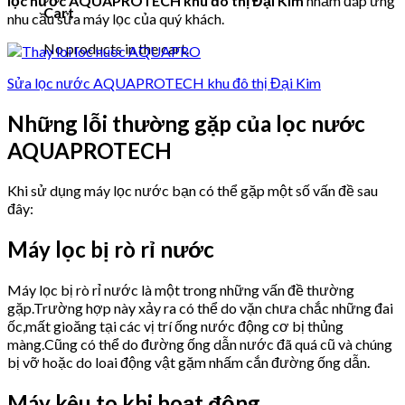
lọc nước AQUAPROTECH khu đô thị Đại Kim
nhằm đáp ứng
Cart
nhu cầu sửa máy lọc của quý khách.
No products in the cart.
Sửa lọc nước AQUAPROTECH khu đô thị Đại Kim
Những lỗi thường gặp của lọc nước
AQUAPROTECH
Khi sử dụng máy lọc nước bạn có thể gặp một số vấn đề sau
đây:
Máy lọc bị rò rỉ nước
Máy lọc bị rò rỉ nước là một trong những vấn đề thường
gặp.Trường hợp này xảy ra có thể do vặn chưa chắc những đai
ốc,mất gioăng tại các vị trí ống nước động cơ bị thủng
màng.Cũng có thể do đường ống dẫn nước đã quá cũ và chúng
bị vỡ hoặc do loai động vật gặm nhấm cắn đường ống dẫn.
Máy kêu to khi hoạt động