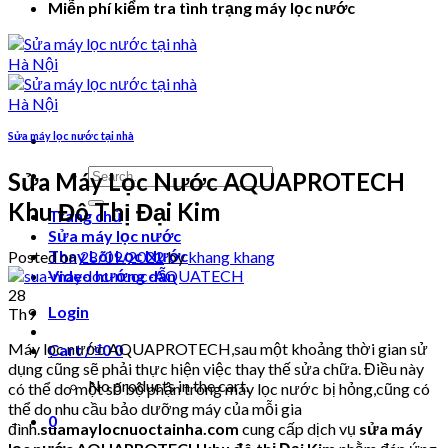
Miễn phí kiểm tra tình trạng máy lọc nước
Sửa máy lọc nước tại nhà
Search
Sửa Máy Lọc Nước AQUAPROTECH
for:
Khu Đô Thị Đại Kim
Trang chủ
Sửa máy lọc nước
Thay Lõi Lọc Nước
Posted on
28/09/2022
by
khang khang
Video hướng dẫn
28
Login
Th9
Máy lọc nước AQUAPROTECH,sau một khoảng thời gian sử
Cart /
₫
0
0
dụng cũng sẽ phải thực hiện việc thay thế sửa chữa. Điều này
No products in the cart.
có thể do một số bộ phận trong máy lọc nước bị hỏng,cũng có
thể do nhu cầu bảo dưỡng máy của mỗi gia
0
đình.
suamaylocnuoctainha.com
cung cấp dịch vụ
sửa máy