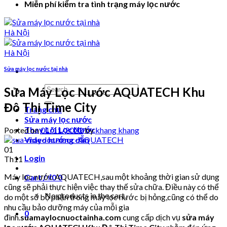
Miễn phí kiểm tra tình trạng máy lọc nước
Sửa máy lọc nước tại nhà
Search
Sửa Máy Lọc Nước AQUATECH Khu
for:
Đô Thị Time City
Trang chủ
Sửa máy lọc nước
Thay Lõi Lọc Nước
Posted on
01/11/2022
by
khang khang
Video hướng dẫn
01
Login
Th11
Máy lọc nước AQUATECH,sau một khoảng thời gian sử dụng
Cart /
₫
0
0
cũng sẽ phải thực hiện việc thay thế sửa chữa. Điều này có thể
No products in the cart.
do một số bộ phận trong máy lọc nước bị hỏng,cũng có thể do
nhu cầu bảo dưỡng máy của mỗi gia
0
đình.
suamaylocnuoctainha.com
cung cấp dịch vụ
sửa máy