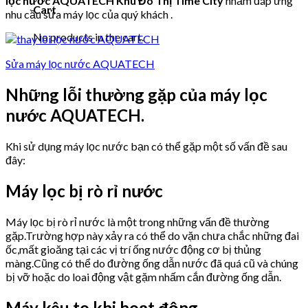
lọc nước AQUATECH Khu Đô Thị Time City
nhằm đáp ứng
Cart
nhu cầu sửa máy lọc của quý khách .
No products in the cart.
Sửa máy lọc nước AQUATECH
Những lỗi thường gặp của máy lọc
nước AQUATECH.
Khi sử dụng máy lọc nước bạn có thể gặp một số vấn đề sau
đây:
Máy lọc bị rò rỉ nước
Máy lọc bị rò rỉ nước là một trong những vấn đề thường
gặp.Trường hợp này xảy ra có thể do vặn chưa chắc những đai
ốc,mất gioăng tại các vị trí ống nước động cơ bị thủng
màng.Cũng có thể do đường ống dẫn nước đã quá cũ và chúng
bị vỡ hoặc do loai động vật gặm nhấm cắn đường ống dẫn.
Máy kêu to khi hoạt động