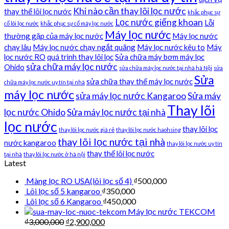
Khi nào cần thay lõi lọc nước
thay thế lõi lọc nước
khắc phục sự
Lọc nước giếng khoan
Lỗi
cố lõi lọc nước
khắc phục sự cố máy lọc nước
Máy lọc nước
thường gặp của máy lọc nước
Máy lọc nước
chạy lâu
Máy lọc nước chạy ngắt quãng
Máy lọc nước kêu to
Máy
lọc nước RO
quá trình thay lõi lọc
Sửa chữa máy bơm máy lọc
sửa chữa máy lọc nước
Ohido
sửa chữa máy lọc nước tại nhà hà Nội
sửa
Sửa
sửa chữa thay thế máy lọc nước
chữa máy lọc nước uy tín tại nhà
máy lọc nước
sửa máy lọc nước Kangaroo
Sửa máy
Thay lõi
lọc nước Ohido
Sửa máy lọc nước tại nhà
lọc nước
thay lõi lọc
thay lõi lọc nước giá rẻ
thay lõi lọc nước haohsing
thay lõi lọc nước tại nhà
nước kangaroo
thay lõi lọc nước uy tín
thay thế lõi lọc nước
tại nhà
thay lõi lọc nước ở hà nội
Latest
Màng lọc RO USA(lõi lọc số 4)
₫
500,000
Lõi lọc số 5 kangaroo
₫
350,000
Lõi lọc số 6 Kangaroo
₫
450,000
Máy lọc nước TEKCOM
₫
3,000,000
₫
2,900,000