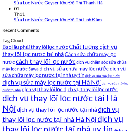
Sửa Lọc Nước Geyser Khu Đô Thị Thanh Hà
01
Th11
Sửa Lọc Nước Geyser Khu Đô Thị Linh Đàm
Recent Comments
Tag Cloud
Chất lượng dịch vụ
Bao lâu phải thay lõi lọc nước
thay lõi lọc nước tại nhà
Cách sửa chữa máy lọc
cách thay lõi lọc nước
nước
dịch vụ chăm sóc sửa chữa
dịch vụ sửa chữa máy lọc nước
dịch vụ
máy lọc nước Sawa
sửa chữa máy lọc nước tại nhà uy tín
dịch vụ sửa máy lọc nước
dịch vụ sửa máy lọc nước tại Hà Nội
dịch vụ sửa máy lọc
dịch vụ thay lõi lọc
dịch vụ thay lõi lọc nước
nước tại nhà
dịch vụ thay lõi lọc nước tại Hà
Nội
dịch vụ
dịch vụ thay lõi lọc nước tại nhà
dịch vụ
thay lõi lọc nước tại nhà Hà Nội
thay lõi lọc nước tại nhà uy tín
dịch vụ