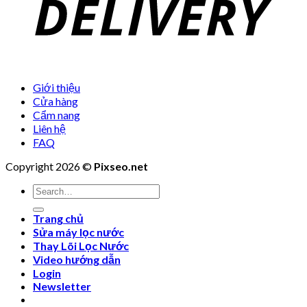
Giới thiệu
Cửa hàng
Cẩm nang
Liên hệ
FAQ
Copyright 2026 ©
Pixseo.net
Search
for:
Trang chủ
Sửa máy lọc nước
Thay Lõi Lọc Nước
Video hướng dẫn
Login
Newsletter