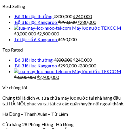
Best Selling
Bô 3 lõi lọc thường
₫
300,000
₫
240,000
Bộ 3 lõi lọc Kangaroo
₫
290,000
₫
280,000
Máy lọc nước TEKCOM
₫
3,000,000
₫
2,900,000
Lõi lọc số 6 Kangaroo
₫
450,000
Top Rated
Bô 3 lõi lọc thường
₫
300,000
₫
240,000
Bộ 3 lõi lọc Kangaroo
₫
290,000
₫
280,000
Máy lọc nước TEKCOM
₫
3,000,000
₫
2,900,000
Về chúng tôi
Chúng tôi là dịch vụ sửa chữa máy lọc nước tại nhà hàng đầu
tại HÀ NỘI, phục vụ tại tất cả các quận huyện nội ngoại thành.
Hà Đông – Thanh Xuân – Từ Liêm
Cửa hàng 28 Phùng Hưng -Hà Đông