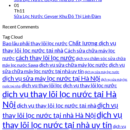
01
Th11
Sửa Lọc Nước Geyser Khu Đô Thị Linh Đàm
Recent Comments
Tag Cloud
Chất lượng dịch vụ
Bao lâu phải thay lõi lọc nước
thay lõi lọc nước tại nhà
Cách sửa chữa máy lọc
cách thay lõi lọc nước
nước
dịch vụ chăm sóc sửa chữa
dịch vụ sửa chữa máy lọc nước
dịch vụ
máy lọc nước Sawa
sửa chữa máy lọc nước tại nhà uy tín
dịch vụ sửa máy lọc nước
dịch vụ sửa máy lọc nước tại Hà Nội
dịch vụ sửa máy lọc
dịch vụ thay lõi lọc
dịch vụ thay lõi lọc nước
nước tại nhà
dịch vụ thay lõi lọc nước tại Hà
Nội
dịch vụ
dịch vụ thay lõi lọc nước tại nhà
dịch vụ
thay lõi lọc nước tại nhà Hà Nội
thay lõi lọc nước tại nhà uy tín
dịch vụ