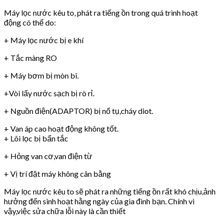
Máy lọc nước kêu to, phát ra tiếng ồn trong quá trình hoạt
động có thể do:
+ Máy lọc nước bị e khí
+ Tắc màng RO
+ Máy bơm bị mòn bi.
+Vòi lấy nước sạch bị rò rỉ.
+ Nguồn điện(ADAPTOR) bị nổ tụ,cháy diot.
+ Van áp cao hoạt động không tốt.
+ Lõi lọc bị bẩn tắc
+ Hỏng van cơ,van điện từ
+ Vị trí đặt máy không cân bằng
Máy lọc nước kêu to sẽ phát ra những tiếng ồn rất khó chịu,ảnh
hưởng đến sinh hoạt hằng ngày của gia đình bạn. Chính vì
vậy,việc sửa chữa lỗi này là cần thiết