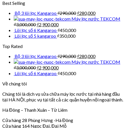
Best Selling
Bộ 3 lõi lọc Kangaroo
₫
290,000
₫
280,000
Máy lọc nước TEKCOM
₫
3,000,000
₫
2,900,000
Lõi lọc số 6 Kangaroo
₫
450,000
Lõi lọc số 5 kangaroo
₫
350,000
Top Rated
Bộ 3 lõi lọc Kangaroo
₫
290,000
₫
280,000
Máy lọc nước TEKCOM
₫
3,000,000
₫
2,900,000
Lõi lọc số 6 Kangaroo
₫
450,000
Về chúng tôi
Chúng tôi là dịch vụ sửa chữa máy lọc nước tại nhà hàng đầu
tại HÀ NỘI, phục vụ tại tất cả các quận huyện nội ngoại thành.
Hà Đông – Thanh Xuân – Từ Liêm
Cửa hàng 28 Phùng Hưng -Hà Đông
Cửa hàng 164 Ngọc Đại, Đại Mỗ