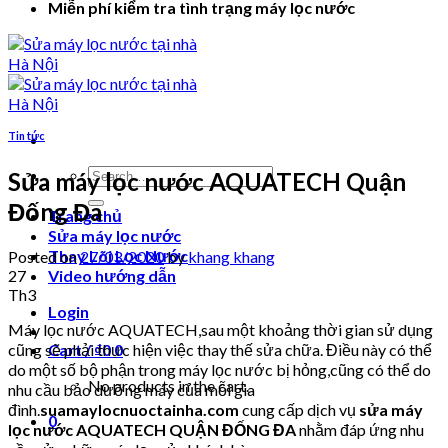
Miễn phí kiểm tra tình trạng máy lọc nước
Tin tức
Search
Sửa máy lọc nước AQUATECH Quận
for:
Đống Đa
Trang chủ
Sửa máy lọc nước
Thay Lõi Lọc Nước
Posted on
27/03/2020
by
khang khang
27
Video hướng dẫn
Th3
Login
Máy lọc nước AQUATECH,sau một khoảng thời gian sử dụng
cũng sẽ phải thực hiện việc thay thế sửa chữa. Điều này có thể
Cart /
₫
0
0
do một số bộ phận trong máy lọc nước bị hỏng,cũng có thể do
No products in the cart.
nhu cầu bảo dưỡng máy của mỗi gia
đình.
suamaylocnuoctainha.com
cung cấp dịch vụ
sửa máy
0
lọc nước AQUATECH QUẬN ĐỐNG ĐA
nhằm đáp ứng nhu