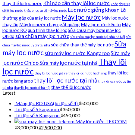
Khi nào cần thay lõi lọc nước
thay thế lõi lọc nước
khắc phục sự
Lọc nước giếng khoan
Lỗi
cố lõi lọc nước
khắc phục sự cố máy lọc nước
Máy lọc nước
thường gặp của máy lọc nước
Máy lọc nước
chạy lâu
Máy lọc nước chạy ngắt quãng
Máy lọc nước kêu to
Máy
lọc nước RO
quá trình thay lõi lọc
Sửa chữa máy bơm máy lọc
sửa chữa máy lọc nước
Ohido
sửa chữa máy lọc nước tại nhà hà Nội
sửa
Sửa
sửa chữa thay thế máy lọc nước
chữa máy lọc nước uy tín tại nhà
máy lọc nước
sửa máy lọc nước Kangaroo
Sửa máy
Thay lõi
lọc nước Ohido
Sửa máy lọc nước tại nhà
lọc nước
thay lõi lọc
thay lõi lọc nước giá rẻ
thay lõi lọc nước haohsing
thay lõi lọc nước tại nhà
nước kangaroo
thay lõi lọc nước uy tín
thay thế lõi lọc nước
tại nhà
thay lõi lọc nước ở hà nội
Latest
Màng lọc RO USA(lõi lọc số 4)
₫
500,000
Lõi lọc số 5 kangaroo
₫
350,000
Lõi lọc số 6 Kangaroo
₫
450,000
Máy lọc nước TEKCOM
₫
3,000,000
₫
2,900,000