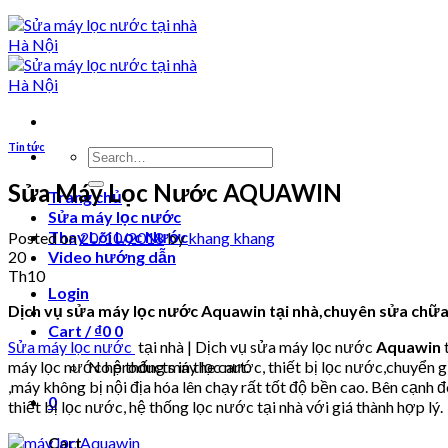
Tin tức
Search
for:
Sửa Máy Lọc Nước AQUAWIN
Trang chủ
Sửa máy lọc nước
Thay Lõi Lọc Nước
Posted on
20/10/2018
by
khang khang
20
Video hướng dẫn
Th10
Login
Dịch vụ sửa máy lọc nước Aquawin tại nhà,chuyên sửa chữa 
Cart /
₫
0
0
Sửa máy lọc nước
tại nhà | Dịch vụ sửa máy lọc nước
Aquawin
máy lọc nước hệ thống máy lọc nước, thiết bị lọc nước,chuyển
No products in the cart.
,máy không bị nội địa hóa lên chạy rất tốt độ bền cao. Bên cạnh
0
thiết bị lọc nước, hệ thống lọc nước tại nhà với giá thành hợp lý.
Cart