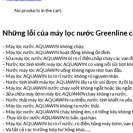
No products in the cart.
Những lỗi của máy lọc nước Greenline 
– Máy lọc nước AQUAWIN không chạy.
– Máy lọc nước AQUAWIN hoạt động không ổn định.
– Sửa máy lọc nước AQUAWIN bị rò rỉ điện,chập cháy các van đi
– Nước lọc tinh khiết máy lọc AQUAWIN có váng nổi sủi bọt khí
– Nước máy lọc AQUAWIN uống không ngon như ban đầu.
– Máy lọc AQUAWIN bị rò rỉ nước không rõ nguyên nhân.
– Nước tinh khiết máy lọc AQUAWIN lấy ra từ vòi được ít,rồi lạ
– Máy lọc AQUAWIN nước chạy suốt không ngắt hoặc lâu ngắt.
–
Sửa chữa máy bơm máy lọc AQUAWIN
chạy không ra nước.
– Nước thải máy lọc AQUAWIN ra nhiều, nước tinh khiết ra yếu.
– Máy lọc nước AQUAWIN không ra nước thải.
– Máy lọc nước AQUAWIN chạy không êm, có tiếng kêu không 
–
Thay lõi lọc nước AQUAWIN
bị bẩn, quá hạn.
– Máy lọc AQUAWIN bị rò rỉ nước, rò điện, hỏng máy bơm, van 
– Và tất cả các trường hợp hư hỏng khác…..