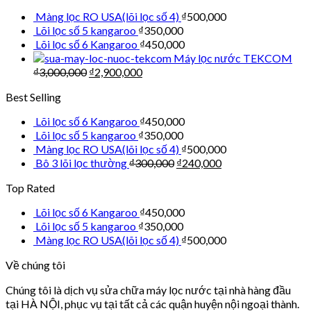
Màng lọc RO USA(lõi lọc số 4)
₫
500,000
Lõi lọc số 5 kangaroo
₫
350,000
Lõi lọc số 6 Kangaroo
₫
450,000
Máy lọc nước TEKCOM
₫
3,000,000
₫
2,900,000
Best Selling
Lõi lọc số 6 Kangaroo
₫
450,000
Lõi lọc số 5 kangaroo
₫
350,000
Màng lọc RO USA(lõi lọc số 4)
₫
500,000
Bô 3 lõi lọc thường
₫
300,000
₫
240,000
Top Rated
Lõi lọc số 6 Kangaroo
₫
450,000
Lõi lọc số 5 kangaroo
₫
350,000
Màng lọc RO USA(lõi lọc số 4)
₫
500,000
Về chúng tôi
Chúng tôi là dịch vụ sửa chữa máy lọc nước tại nhà hàng đầu
tại HÀ NỘI, phục vụ tại tất cả các quận huyện nội ngoại thành.