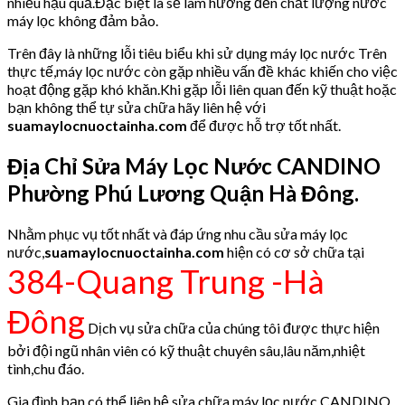
nhiều hậu quả.Đặc biệt là sẽ làm hưởng đến chất lượng nước
máy lọc không đảm bảo.
Trên đây là những lỗi tiêu biểu khi sử dụng máy lọc nước Trên
thực tế,máy lọc nước còn gặp nhiều vấn đề khác khiến cho việc
hoạt động gặp khó khăn.Khi gặp lỗi liên quan đến kỹ thuật hoặc
bạn không thể tự sửa chữa hãy liên hệ với
suamaylocnuoctainha.com
để được hỗ trợ tốt nhất.
Địa Chỉ Sửa Máy Lọc Nước CANDINO
Phường Phú Lương Quận Hà Đông.
Nhằm phục vụ tốt nhất và đáp ứng nhu cầu sửa máy lọc
nước,
suamaylocnuoctainha.com
hiện có cơ sở chữa tại
384-Quang Trung -Hà
Đông
Dịch vụ sửa chữa của chúng tôi được thực hiện
bởi đội ngũ nhân viên có kỹ thuật chuyên sâu,lâu năm,nhiệt
tình,chu đáo.
Gia đình bạn có thể liên hệ sửa chữa máy lọc nước CANDINO