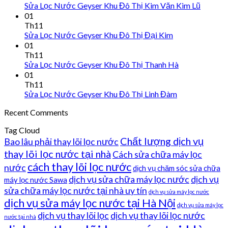
Sửa Lọc Nước Geyser Khu Đô Thị Kim Văn Kim Lũ
01
Th11
Sửa Lọc Nước Geyser Khu Đô Thị Đại Kim
01
Th11
Sửa Lọc Nước Geyser Khu Đô Thị Thanh Hà
01
Th11
Sửa Lọc Nước Geyser Khu Đô Thị Linh Đàm
Recent Comments
Tag Cloud
Chất lượng dịch vụ
Bao lâu phải thay lõi lọc nước
thay lõi lọc nước tại nhà
Cách sửa chữa máy lọc
cách thay lõi lọc nước
nước
dịch vụ chăm sóc sửa chữa
dịch vụ sửa chữa máy lọc nước
dịch vụ
máy lọc nước Sawa
sửa chữa máy lọc nước tại nhà uy tín
dịch vụ sửa máy lọc nước
dịch vụ sửa máy lọc nước tại Hà Nội
dịch vụ sửa máy lọc
dịch vụ thay lõi lọc
dịch vụ thay lõi lọc nước
nước tại nhà