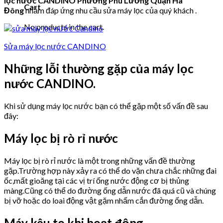
lọc nước CANDINO Phường Phú Lương Quận Hà
Cart
Đông
nhằm đáp ứng nhu cầu sửa máy lọc của quý khách .
No products in the cart.
Sửa máy lọc nước CANDINO
Những lỗi thường gặp của máy lọc
nước CANDINO.
Khi sử dụng máy lọc nước bạn có thể gặp một số vấn đề sau
đây:
Máy lọc bị rò rỉ nước
Máy lọc bị rò rỉ nước là một trong những vấn đề thường
gặp.Trường hợp này xảy ra có thể do vặn chưa chắc những đai
ốc,mất gioăng tại các vị trí ống nước động cơ bị thủng
màng.Cũng có thể do đường ống dẫn nước đã quá cũ và chúng
bị vỡ hoặc do loai động vật gặm nhấm cắn đường ống dẫn.
Máy kêu to khi hoạt động