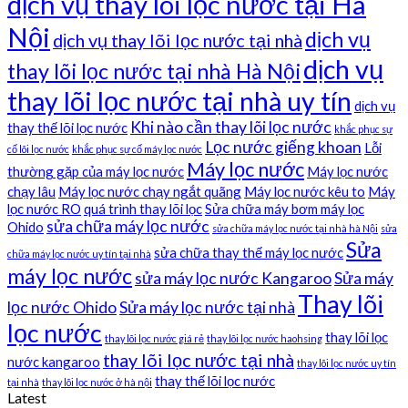
dịch vụ thay lõi lọc nước tại Hà
Nội
dịch vụ
dịch vụ thay lõi lọc nước tại nhà
dịch vụ
thay lõi lọc nước tại nhà Hà Nội
thay lõi lọc nước tại nhà uy tín
dịch vụ
Khi nào cần thay lõi lọc nước
thay thế lõi lọc nước
khắc phục sự
Lọc nước giếng khoan
Lỗi
cố lõi lọc nước
khắc phục sự cố máy lọc nước
Máy lọc nước
thường gặp của máy lọc nước
Máy lọc nước
chạy lâu
Máy lọc nước chạy ngắt quãng
Máy lọc nước kêu to
Máy
lọc nước RO
quá trình thay lõi lọc
Sửa chữa máy bơm máy lọc
sửa chữa máy lọc nước
Ohido
sửa chữa máy lọc nước tại nhà hà Nội
sửa
Sửa
sửa chữa thay thế máy lọc nước
chữa máy lọc nước uy tín tại nhà
máy lọc nước
sửa máy lọc nước Kangaroo
Sửa máy
Thay lõi
lọc nước Ohido
Sửa máy lọc nước tại nhà
lọc nước
thay lõi lọc
thay lõi lọc nước giá rẻ
thay lõi lọc nước haohsing
thay lõi lọc nước tại nhà
nước kangaroo
thay lõi lọc nước uy tín
thay thế lõi lọc nước
tại nhà
thay lõi lọc nước ở hà nội
Latest