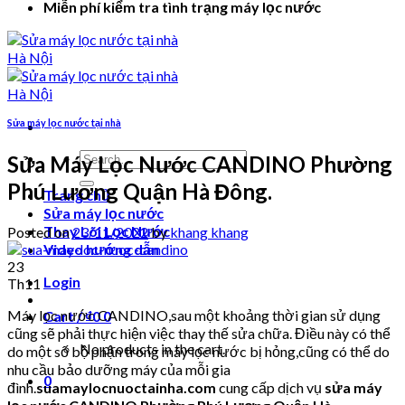
Miễn phí kiểm tra tình trạng máy lọc nước
Sửa máy lọc nước tại nhà
Search
Sửa Máy Lọc Nước CANDINO Phường
for:
Phú Lương Quận Hà Đông.
Trang chủ
Sửa máy lọc nước
Thay Lõi Lọc Nước
Posted on
23/11/2022
by
khang khang
Video hướng dẫn
23
Login
Th11
Máy lọc nước CANDINO,sau một khoảng thời gian sử dụng
Cart /
₫
0
0
cũng sẽ phải thực hiện việc thay thế sửa chữa. Điều này có thể
No products in the cart.
do một số bộ phận trong máy lọc nước bị hỏng,cũng có thể do
nhu cầu bảo dưỡng máy của mỗi gia
0
đình.
suamaylocnuoctainha.com
cung cấp dịch vụ
sửa máy