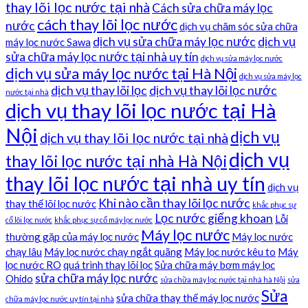
thay lõi lọc nước tại nhà
Cách sửa chữa máy lọc
cách thay lõi lọc nước
nước
dịch vụ chăm sóc sửa chữa
dịch vụ sửa chữa máy lọc nước
dịch vụ
máy lọc nước Sawa
sửa chữa máy lọc nước tại nhà uy tín
dịch vụ sửa máy lọc nước
dịch vụ sửa máy lọc nước tại Hà Nội
dịch vụ sửa máy lọc
dịch vụ thay lõi lọc
dịch vụ thay lõi lọc nước
nước tại nhà
dịch vụ thay lõi lọc nước tại Hà
Nội
dịch vụ
dịch vụ thay lõi lọc nước tại nhà
dịch vụ
thay lõi lọc nước tại nhà Hà Nội
thay lõi lọc nước tại nhà uy tín
dịch vụ
Khi nào cần thay lõi lọc nước
thay thế lõi lọc nước
khắc phục sự
Lọc nước giếng khoan
Lỗi
cố lõi lọc nước
khắc phục sự cố máy lọc nước
Máy lọc nước
thường gặp của máy lọc nước
Máy lọc nước
chạy lâu
Máy lọc nước chạy ngắt quãng
Máy lọc nước kêu to
Máy
lọc nước RO
quá trình thay lõi lọc
Sửa chữa máy bơm máy lọc
sửa chữa máy lọc nước
Ohido
sửa chữa máy lọc nước tại nhà hà Nội
sửa
Sửa
sửa chữa thay thế máy lọc nước
chữa máy lọc nước uy tín tại nhà