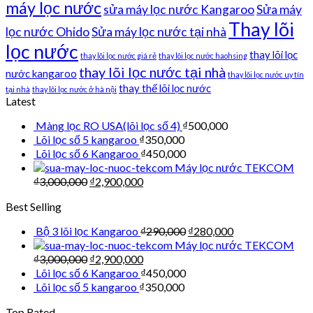
máy lọc nước
sửa máy lọc nước Kangaroo
Sửa máy
Thay lõi
lọc nước Ohido
Sửa máy lọc nước tại nhà
lọc nước
thay lõi lọc
thay lõi lọc nước giá rẻ
thay lõi lọc nước haohsing
thay lõi lọc nước tại nhà
nước kangaroo
thay lõi lọc nước uy tín
thay thế lõi lọc nước
tại nhà
thay lõi lọc nước ở hà nội
Latest
Màng lọc RO USA(lõi lọc số 4)
₫
500,000
Lõi lọc số 5 kangaroo
₫
350,000
Lõi lọc số 6 Kangaroo
₫
450,000
Máy lọc nước TEKCOM
₫
3,000,000
₫
2,900,000
Best Selling
Bộ 3 lõi lọc Kangaroo
₫
290,000
₫
280,000
Máy lọc nước TEKCOM
₫
3,000,000
₫
2,900,000
Lõi lọc số 6 Kangaroo
₫
450,000
Lõi lọc số 5 kangaroo
₫
350,000
Top Rated