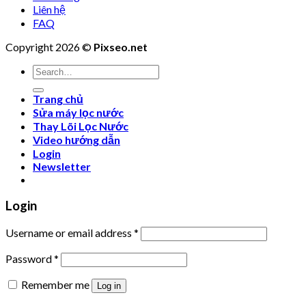
Liên hệ
FAQ
Copyright 2026 ©
Pixseo.net
Search
for:
Trang chủ
Sửa máy lọc nước
Thay Lõi Lọc Nước
Video hướng dẫn
Login
Newsletter
Login
Username or email address
*
Password
*
Remember me
Log in