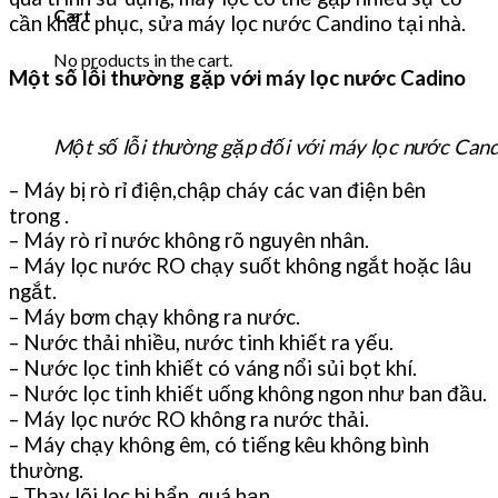
Cart
cần khắc phục, sửa máy lọc nước Candino tại nhà.
No products in the cart.
Một số lỗi thường gặp với máy lọc nước Cadino
Một số lỗi thường gặp đối với máy lọc nước Can
– Máy bị rò rỉ điện,chập cháy các van điện bên
trong .
– Máy rò rỉ nước không rõ nguyên nhân.
– Máy lọc nước RO chạy suốt không ngắt hoặc lâu
ngắt.
– Máy bơm chạy không ra nước.
– Nước thải nhiều, nước tinh khiết ra yếu.
– Nước lọc tinh khiết có váng nổi sủi bọt khí.
– Nước lọc tinh khiết uống không ngon như ban đầu.
– Máy lọc nước RO không ra nước thải.
– Máy chạy không êm, có tiếng kêu không bình
thường.
– Thay lõi lọc bị bẩn, quá hạn.