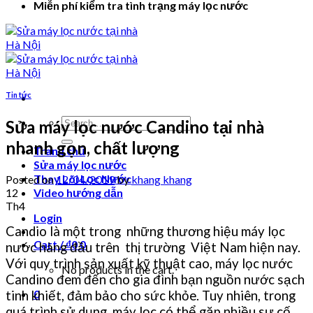
Miễn phí kiểm tra tình trạng máy lọc nước
Tin tức
Search
Sửa máy lọc nước Candino tại nhà
for:
nhanh gọn, chất lượng
Trang chủ
Sửa máy lọc nước
Thay Lõi Lọc Nước
Posted on
12/04/2019
by
khang khang
12
Video hướng dẫn
Th4
Login
Candio là một trong những thương hiệu máy lọc
Cart /
₫
0
0
nước hàng đầu trên thị trường Việt Nam hiện nay.
Với quy trình sản xuất kỹ thuật cao, máy lọc nước
No products in the cart.
Candino đem đến cho gia đình bạn nguồn nước sạch
0
tinh khiết, đảm bảo cho sức khỏe. Tuy nhiên, trong
quá trình sử dụng, máy lọc có thể gặp nhiều sự cố