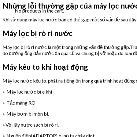
Những lỗi thường gặp của máy lọc n
No products in the cart.
Khi sử dụng máy lọc nước bạn có thể gặp một số vấn đề sau đây
Máy lọc bị rò rỉ nước
Máy lọc bị rò rỉ nước là một trong những vấn đề thường gặp.Trư
do đường ống dẫn nước đã quá cũ và chúng bị vỡ hoặc do loai 
Máy kêu to khi hoạt động
Máy lọc nước kêu to, phát ra tiếng ồn trong quá trình hoạt động 
+ Máy lọc nước bị e khí
+ Tắc màng RO
+ Máy bơm bị mòn bi.
+Vòi lấy nước sạch bị rò rỉ.
+ Nguồn điện(ADAPTOR) bị nổ tụ,cháy diot.