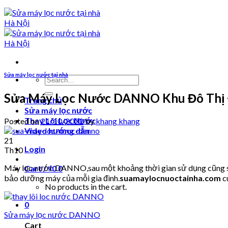
Sửa máy lọc nước tại nhà
Search
for:
Sửa Máy Lọc Nước DANNO Khu Đô Thị 
Trang chủ
Sửa máy lọc nước
Thay Lõi Lọc Nước
Posted on
21/10/2022
by
khang khang
Video hướng dẫn
21
Login
Th10
Máy lọc nước DANNO,sau một khoảng thời gian sử dụng cũng sẽ p
Cart /
₫
0
0
bảo dưỡng máy của mỗi gia đình.
suamaylocnuoctainha.com
c
No products in the cart.
0
Sửa máy lọc nước DANNO
Cart