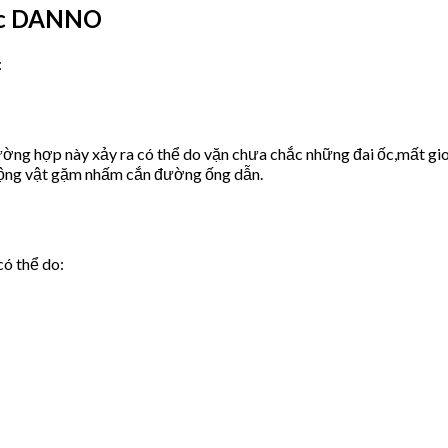
ước DANNO
:
ờng hợp này xảy ra có thể do vặn chưa chắc những đai ốc,mất gio
động vật gặm nhấm cắn đường ống dẫn.
có thể do: