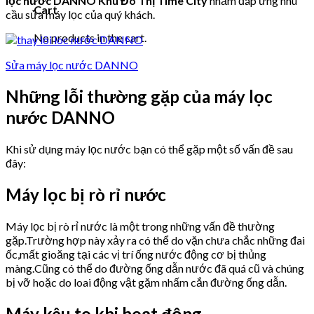
lọc nước DANNO Khu Đô Thị Time City
nhằm đáp ứng nhu
Cart
cầu sửa máy lọc của quý khách.
No products in the cart.
Sửa máy lọc nước DANNO
Những lỗi thường gặp của máy lọc
nước DANNO
Khi sử dụng máy lọc nước bạn có thể gặp một số vấn đề sau
đây:
Máy lọc bị rò rỉ nước
Máy lọc bị rò rỉ nước là một trong những vấn đề thường
gặp.Trường hợp này xảy ra có thể do vặn chưa chắc những đai
ốc,mất gioăng tại các vị trí ống nước động cơ bị thủng
màng.Cũng có thể do đường ống dẫn nước đã quá cũ và chúng
bị vỡ hoặc do loai động vật gặm nhấm cắn đường ống dẫn.
Máy kêu to khi hoạt động