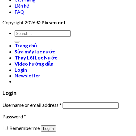
Liên hệ
FAQ
Copyright 2026 ©
Pixseo.net
Search
for:
Trang chủ
Sửa máy lọc nước
Thay Lõi Lọc Nước
Video hướng dẫn
Login
Newsletter
Login
Username or email address
*
Password
*
Remember me
Log in