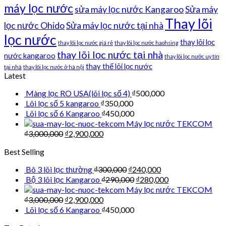
máy lọc nước
sửa máy lọc nước Kangaroo
Sửa máy
Thay lõi
lọc nước Ohido
Sửa máy lọc nước tại nhà
lọc nước
thay lõi lọc
thay lõi lọc nước giá rẻ
thay lõi lọc nước haohsing
thay lõi lọc nước tại nhà
nước kangaroo
thay lõi lọc nước uy tín
thay thế lõi lọc nước
tại nhà
thay lõi lọc nước ở hà nội
Latest
Màng lọc RO USA(lõi lọc số 4)
₫
500,000
Lõi lọc số 5 kangaroo
₫
350,000
Lõi lọc số 6 Kangaroo
₫
450,000
Máy lọc nước TEKCOM
₫
3,000,000
₫
2,900,000
Best Selling
Bô 3 lõi lọc thường
₫
300,000
₫
240,000
Bộ 3 lõi lọc Kangaroo
₫
290,000
₫
280,000
Máy lọc nước TEKCOM
₫
3,000,000
₫
2,900,000
Lõi lọc số 6 Kangaroo
₫
450,000