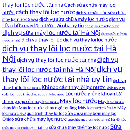
thay lõi lọc nước tại nhà
Cách sửa chữa máy lọc
cách thay lõi lọc nước
nước
dịch vụ chăm sóc sửa chữa
dịch vụ sửa chữa máy lọc nước
dịch vụ
máy lọc nước Sawa
sửa chữa máy lọc nước tại nhà uy tín
dịch vụ sửa máy lọc nước
dịch vụ sửa máy lọc nước tại Hà Nội
dịch vụ sửa máy lọc
dịch vụ thay lõi lọc
dịch vụ thay lõi lọc nước
nước tại nhà
dịch vụ thay lõi lọc nước tại Hà
Nội
dịch vụ
dịch vụ thay lõi lọc nước tại nhà
dịch vụ
thay lõi lọc nước tại nhà Hà Nội
thay lõi lọc nước tại nhà uy tín
dịch vụ
Khi nào cần thay lõi lọc nước
thay thế lõi lọc nước
khắc phục sự
Lọc nước giếng khoan
Lỗi
cố lõi lọc nước
khắc phục sự cố máy lọc nước
Máy lọc nước
thường gặp của máy lọc nước
Máy lọc nước
chạy lâu
Máy lọc nước chạy ngắt quãng
Máy lọc nước kêu to
Máy
lọc nước RO
quá trình thay lõi lọc
Sửa chữa máy bơm máy lọc
sửa chữa máy lọc nước
Ohido
sửa chữa máy lọc nước tại nhà hà Nội
sửa
Sửa
sửa chữa thay thế máy lọc nước
chữa máy lọc nước uy tín tại nhà