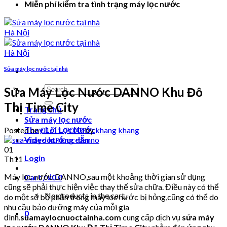
Miễn phí kiểm tra tình trạng máy lọc nước
Sửa máy lọc nước tại nhà
Search
Sửa Máy Lọc Nước DANNO Khu Đô
for:
Thị Time City
Trang chủ
Sửa máy lọc nước
Thay Lõi Lọc Nước
Posted on
01/11/2022
by
khang khang
Video hướng dẫn
01
Login
Th11
Máy lọc nước DANNO,sau một khoảng thời gian sử dụng
Cart /
₫
0
0
cũng sẽ phải thực hiện việc thay thế sửa chữa. Điều này có thể
No products in the cart.
do một số bộ phận trong máy lọc nước bị hỏng,cũng có thể do
nhu cầu bảo dưỡng máy của mỗi gia
0
đình.
suamaylocnuoctainha.com
cung cấp dịch vụ
sửa máy