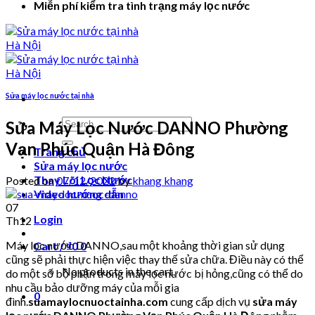
Miễn phí kiểm tra tình trạng máy lọc nước
Sửa máy lọc nước tại nhà
Search
Sửa Máy Lọc Nước DANNO Phường
for:
Vạn Phúc Quận Hà Đông
Trang chủ
Sửa máy lọc nước
Thay Lõi Lọc Nước
Posted on
07/12/2022
by
khang khang
Video hướng dẫn
07
Login
Th12
Máy lọc nước DANNO,sau một khoảng thời gian sử dụng
Cart /
₫
0
0
cũng sẽ phải thực hiện việc thay thế sửa chữa. Điều này có thể
No products in the cart.
do một số bộ phận trong máy lọc nước bị hỏng,cũng có thể do
nhu cầu bảo dưỡng máy của mỗi gia
0
đình.
suamaylocnuoctainha.com
cung cấp dịch vụ
sửa máy