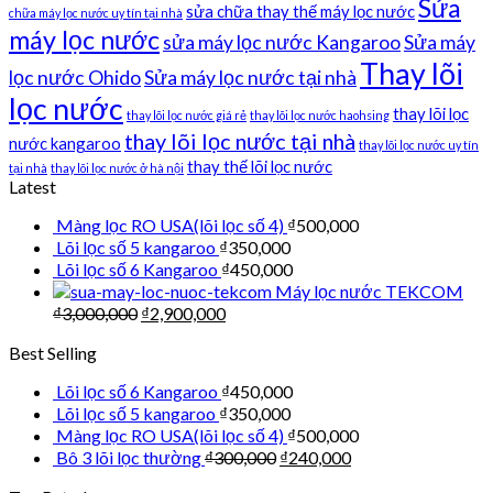
Sửa
sửa chữa thay thế máy lọc nước
chữa máy lọc nước uy tín tại nhà
máy lọc nước
sửa máy lọc nước Kangaroo
Sửa máy
Thay lõi
lọc nước Ohido
Sửa máy lọc nước tại nhà
lọc nước
thay lõi lọc
thay lõi lọc nước giá rẻ
thay lõi lọc nước haohsing
thay lõi lọc nước tại nhà
nước kangaroo
thay lõi lọc nước uy tín
thay thế lõi lọc nước
tại nhà
thay lõi lọc nước ở hà nội
Latest
Màng lọc RO USA(lõi lọc số 4)
₫
500,000
Lõi lọc số 5 kangaroo
₫
350,000
Lõi lọc số 6 Kangaroo
₫
450,000
Máy lọc nước TEKCOM
₫
3,000,000
₫
2,900,000
Best Selling
Lõi lọc số 6 Kangaroo
₫
450,000
Lõi lọc số 5 kangaroo
₫
350,000
Màng lọc RO USA(lõi lọc số 4)
₫
500,000
Bô 3 lõi lọc thường
₫
300,000
₫
240,000