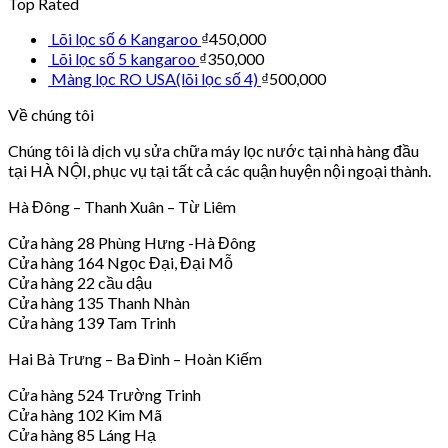
Top Rated
Lõi lọc số 6 Kangaroo
₫
450,000
Lõi lọc số 5 kangaroo
₫
350,000
Màng lọc RO USA(lõi lọc số 4)
₫
500,000
Về chúng tôi
Chúng tôi là dịch vụ sửa chữa máy lọc nước tại nhà hàng đầu
tại HÀ NỘI, phục vụ tại tất cả các quận huyện nội ngoại thành.
Hà Đông – Thanh Xuân – Từ Liêm
Cửa hàng 28 Phùng Hưng -Hà Đông
Cửa hàng 164 Ngọc Đại, Đại Mỗ
Cửa hàng 22 cầu dậu
Cửa hàng 135 Thanh Nhàn
Cửa hàng 139 Tam Trinh
Hai Bà Trưng – Ba Đình – Hoàn Kiếm
Cửa hàng 524 Trường Trinh
Cửa hàng 102 Kim Mã
Cửa hàng 85 Láng Hạ