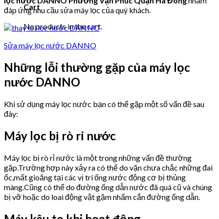
lọc nước DANNO Phường Vạn Phúc Quận Hà Đông
nhằm
Cart
đáp ứng nhu cầu sửa máy lọc của quý khách.
No products in the cart.
Sửa máy lọc nước DANNO
Những lỗi thường gặp của máy lọc
nước DANNO
Khi sử dụng máy lọc nước bạn có thể gặp một số vấn đề sau
đây:
Máy lọc bị rò rỉ nước
Máy lọc bị rò rỉ nước là một trong những vấn đề thường
gặp.Trường hợp này xảy ra có thể do vặn chưa chắc những đai
ốc,mất gioăng tại các vị trí ống nước động cơ bị thủng
màng.Cũng có thể do đường ống dẫn nước đã quá cũ và chúng
bị vỡ hoặc do loai động vật gặm nhấm cắn đường ống dẫn.
Máy kêu to khi hoạt động