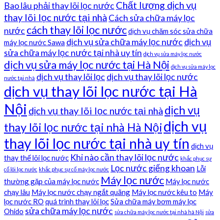
Chất lượng dịch vụ
Bao lâu phải thay lõi lọc nước
thay lõi lọc nước tại nhà
Cách sửa chữa máy lọc
cách thay lõi lọc nước
nước
dịch vụ chăm sóc sửa chữa
dịch vụ sửa chữa máy lọc nước
dịch vụ
máy lọc nước Sawa
sửa chữa máy lọc nước tại nhà uy tín
dịch vụ sửa máy lọc nước
dịch vụ sửa máy lọc nước tại Hà Nội
dịch vụ sửa máy lọc
dịch vụ thay lõi lọc
dịch vụ thay lõi lọc nước
nước tại nhà
dịch vụ thay lõi lọc nước tại Hà
Nội
dịch vụ
dịch vụ thay lõi lọc nước tại nhà
dịch vụ
thay lõi lọc nước tại nhà Hà Nội
thay lõi lọc nước tại nhà uy tín
dịch vụ
Khi nào cần thay lõi lọc nước
thay thế lõi lọc nước
khắc phục sự
Lọc nước giếng khoan
Lỗi
cố lõi lọc nước
khắc phục sự cố máy lọc nước
Máy lọc nước
thường gặp của máy lọc nước
Máy lọc nước
chạy lâu
Máy lọc nước chạy ngắt quãng
Máy lọc nước kêu to
Máy
lọc nước RO
quá trình thay lõi lọc
Sửa chữa máy bơm máy lọc
sửa chữa máy lọc nước
Ohido
sửa chữa máy lọc nước tại nhà hà Nội
sửa