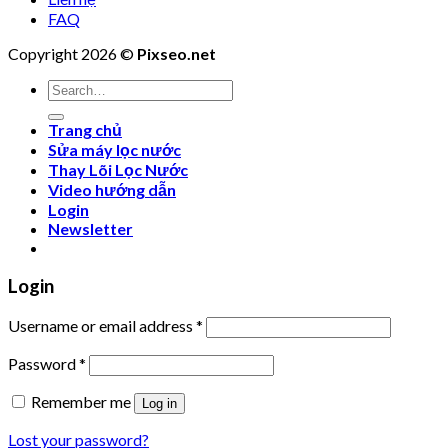
FAQ
Copyright 2026 ©
Pixseo.net
Search
for:
Trang chủ
Sửa máy lọc nước
Thay Lõi Lọc Nước
Video hướng dẫn
Login
Newsletter
Login
Username or email address
*
Password
*
Remember me
Log in
Lost your password?