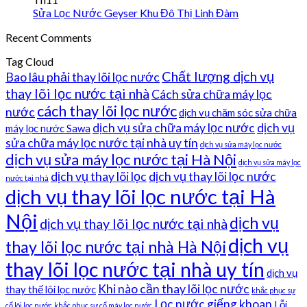
Sửa Lọc Nước Geyser Khu Đô Thị Linh Đàm
Recent Comments
Tag Cloud
Chất lượng dịch vụ
Bao lâu phải thay lõi lọc nước
thay lõi lọc nước tại nhà
Cách sửa chữa máy lọc
cách thay lõi lọc nước
nước
dịch vụ chăm sóc sửa chữa
dịch vụ sửa chữa máy lọc nước
dịch vụ
máy lọc nước Sawa
sửa chữa máy lọc nước tại nhà uy tín
dịch vụ sửa máy lọc nước
dịch vụ sửa máy lọc nước tại Hà Nội
dịch vụ sửa máy lọc
dịch vụ thay lõi lọc
dịch vụ thay lõi lọc nước
nước tại nhà
dịch vụ thay lõi lọc nước tại Hà
Nội
dịch vụ
dịch vụ thay lõi lọc nước tại nhà
dịch vụ
thay lõi lọc nước tại nhà Hà Nội
thay lõi lọc nước tại nhà uy tín
dịch vụ
Khi nào cần thay lõi lọc nước
thay thế lõi lọc nước
khắc phục sự
Lọc nước giếng khoan
Lỗi
cố lõi lọc nước
khắc phục sự cố máy lọc nước