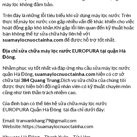
máy lọc không đảm bảo.
Trên đây là những lỗi tiêu biểu khi sử dụng máy lọc nước Trên
thực tế,máy lọc nước còn gặp nhiều vấn đề khác khiến cho việc
hoạt động gặp khó khăn.Khi gặp lỗi liên quan đến kỹ thuật hoặc
bạn không thể tự sửa chữa hãy liên hệ với
suamaylocnuoctainha.com
để được hỗ trợ tốt nhất.
Địa chỉ sửa chữa máy lọc nước EUROPURA tại quận Hà
Đông.
Nhằm phục vụ tốt nhất và đáp ứng nhu cầu sửa máy lọc nước
quận Hà Đông,
suamaylocnuoctainha.com
hiện có cơ sở
chữa tại
384 Quang Trung
.Dịch vụ sửa chữa của chúng tôi
được thực hiện bởi đội ngũ nhân viên có kỹ thuật chuyên môn
cũng như tinh thần trách nhiệm cao.
Gia đình bạn có thể liên hệ sửa chữa máy lọc nước
EUROPURA Quận Hà Đông tại địa chỉ dưới đây:
Email: tranvankhang79@gmail.com
Website: https://suamaylocnuoctainha.com
Khu vực Hà Đông – Thanh Xuân – Từ Liêm