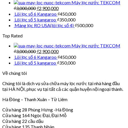
Máy lọc nước TEKCOM
₫
3,000,000
₫
2,900,000
Lõi lọc số 6 Kangaroo
₫
450,000
Lõi lọc số 5 kangaroo
₫
350,000
Màng lọc RO USA(lõi lọc số 4)
₫
500,000
Top Rated
Máy lọc nước TEKCOM
₫
3,000,000
₫
2,900,000
Lõi lọc số 6 Kangaroo
₫
450,000
Lõi lọc số 5 kangaroo
₫
350,000
Về chúng tôi
Chúng tôi là dịch vụ sửa chữa máy lọc nước tại nhà hàng đầu
tại HÀ NỘI, phục vụ tại tất cả các quận huyện nội ngoại thành.
Hà Đông – Thanh Xuân – Từ Liêm
Cửa hàng 28 Phùng Hưng -Hà Đông
Cửa hàng 164 Ngọc Đại, Đại Mỗ
Cửa hàng 22 cầu dậu
Cửa hàng 135 Thanh Nhàn