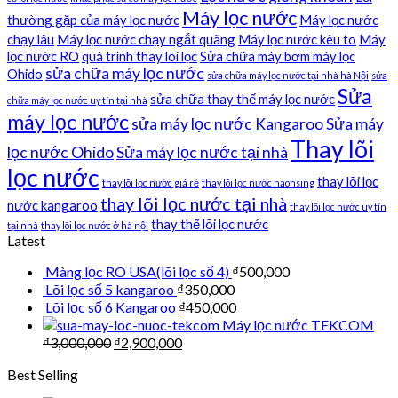
Máy lọc nước
thường gặp của máy lọc nước
Máy lọc nước
chạy lâu
Máy lọc nước chạy ngắt quãng
Máy lọc nước kêu to
Máy
lọc nước RO
quá trình thay lõi lọc
Sửa chữa máy bơm máy lọc
sửa chữa máy lọc nước
Ohido
sửa chữa máy lọc nước tại nhà hà Nội
sửa
Sửa
sửa chữa thay thế máy lọc nước
chữa máy lọc nước uy tín tại nhà
máy lọc nước
sửa máy lọc nước Kangaroo
Sửa máy
Thay lõi
lọc nước Ohido
Sửa máy lọc nước tại nhà
lọc nước
thay lõi lọc
thay lõi lọc nước giá rẻ
thay lõi lọc nước haohsing
thay lõi lọc nước tại nhà
nước kangaroo
thay lõi lọc nước uy tín
thay thế lõi lọc nước
tại nhà
thay lõi lọc nước ở hà nội
Latest
Màng lọc RO USA(lõi lọc số 4)
₫
500,000
Lõi lọc số 5 kangaroo
₫
350,000
Lõi lọc số 6 Kangaroo
₫
450,000
Máy lọc nước TEKCOM
₫
3,000,000
₫
2,900,000
Best Selling