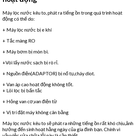
Máy lọc nước kêu to, phát ra tiếng ồn trong quá trình hoạt
động có thể do:
+ Máy lọc nước bị e khí
+ Tắc màng RO
+ Máy bơm bị mòn bi.
+Vòi lấy nước sạch bị rò rỉ.
+ Nguồn điện(ADAPTOR) bị nổ tụ,cháy diot.
+ Van áp cao hoạt động không tốt.
+ Lõi lọc bị bẩn tắc
+ Hỏng van cơ,van điện từ
+ Vị trí đặt máy không cân bằng
Máy lọc nước kêu to sẽ phát ra những tiếng ồn rất khó chịu,ảnh
hưởng đến sinh hoạt hằng ngày của gia đình bạn. Chính vì
vậy,việc sửa chữa lỗi này là cần thiết