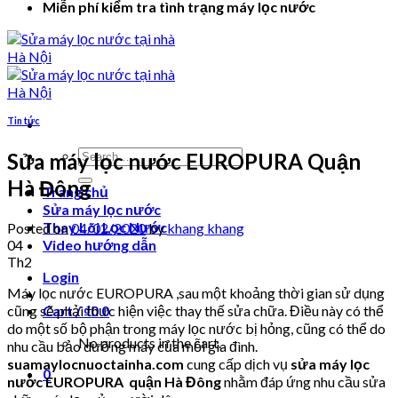
Miễn phí kiểm tra tình trạng máy lọc nước
Tin tức
Search
Sửa máy lọc nước EUROPURA Quận
for:
Hà Đông
Trang chủ
Sửa máy lọc nước
Thay Lõi Lọc Nước
Posted on
04/02/2020
by
khang khang
04
Video hướng dẫn
Th2
Login
Máy lọc nước EUROPURA ,sau một khoảng thời gian sử dụng
cũng sẽ phải thực hiện việc thay thế sửa chữa. Điều này có thể
Cart /
₫
0
0
do một số bộ phận trong máy lọc nước bị hỏng, cũng có thể do
No products in the cart.
nhu cầu bảo dưỡng máy của mỗi gia đình.
suamaylocnuoctainha.com
cung cấp dịch vụ
sửa máy lọc
0
nước EUROPURA quận Hà Đông
nhằm đáp ứng nhu cầu sửa