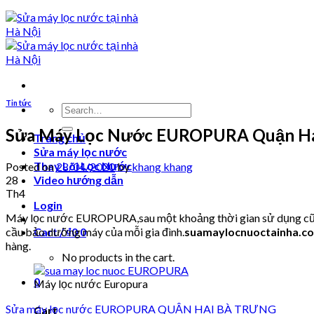
Tin tức
Search
for:
Sửa Máy Lọc Nước EUROPURA Quận Ha
Trang chủ
Sửa máy lọc nước
Thay Lõi Lọc Nước
Posted on
28/04/2020
by
khang khang
28
Video hướng dẫn
Th4
Login
Máy lọc nước EUROPURA,sau một khoảng thời gian sử dụng cũng s
cầu bảo dưỡng máy của mỗi gia đình.
suamaylocnuoctainha.c
Cart /
₫
0
0
hàng.
No products in the cart.
0
Máy lọc nước Europura
Sửa máy lọc nước EUROPURA QUẬN HAI BÀ TRƯNG
Cart