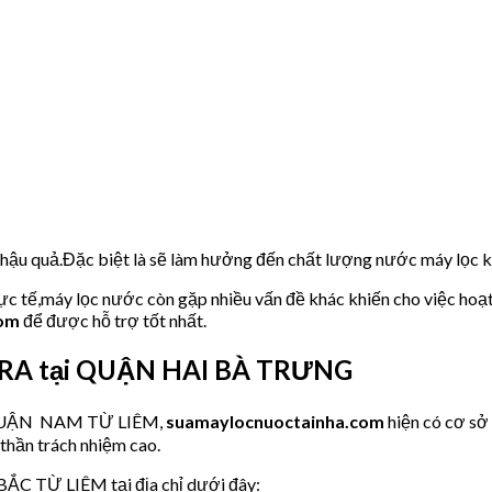
u hậu quả.Đặc biệt là sẽ làm hưởng đến chất lượng nước máy lọc
hực tế,máy lọc nước còn gặp nhiều vấn đề khác khiến cho việc hoạ
com
để được hỗ trợ tốt nhất.
PURA tại QUẬN HAI BÀ TRƯNG
ớc QUẬN NAM TỪ LIÊM,
suamaylocnuoctainha.com
hiện có cơ s
 thần trách nhiệm cao.
BẮC TỪ LIÊM tại địa chỉ dưới đây: