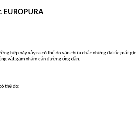
ước EUROPURA
:
ờng hợp này xảy ra có thể do vặn chưa chắc những đai ốc,mất gio
động vật gặm nhấm cắn đường ống dẫn.
có thể do: