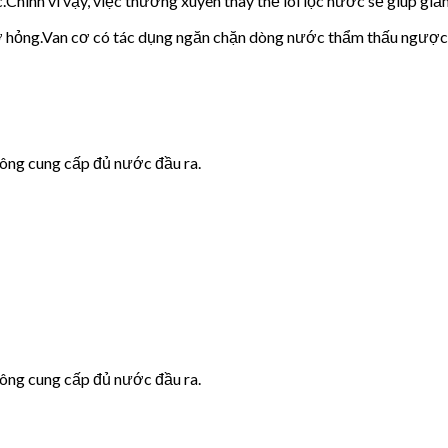
c.Chính vì vậy, việc thường xuyên thay thế lõi lọc nước sẽ giúp giảm
cơ hỏng.Van cơ có tác dụng ngăn chặn dòng nước thẩm thấu ngược
hông cung cấp đủ nước đầu ra.
hông cung cấp đủ nước đầu ra.