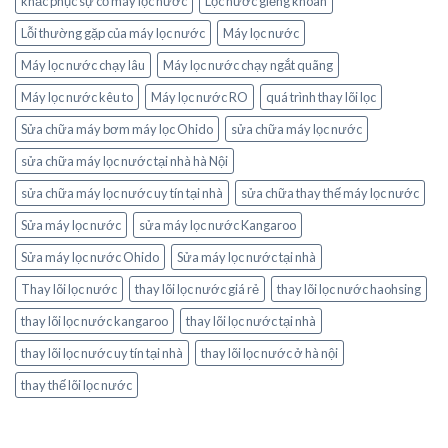
khắc phục sự cố máy lọc nước
Lọc nước giếng khoan
Lỗi thường gặp của máy lọc nước
Máy lọc nước
Máy lọc nước chạy lâu
Máy lọc nước chạy ngắt quãng
Máy lọc nước kêu to
Máy lọc nước RO
quá trình thay lõi lọc
Sửa chữa máy bơm máy lọc Ohido
sửa chữa máy lọc nước
sửa chữa máy lọc nước tại nhà hà Nội
sửa chữa máy lọc nước uy tín tại nhà
sửa chữa thay thế máy lọc nước
Sửa máy lọc nước
sửa máy lọc nước Kangaroo
Sửa máy lọc nước Ohido
Sửa máy lọc nước tại nhà
Thay lõi lọc nước
thay lõi lọc nước giá rẻ
thay lõi lọc nước haohsing
thay lõi lọc nước kangaroo
thay lõi lọc nước tại nhà
thay lõi lọc nước uy tín tại nhà
thay lõi lọc nước ở hà nội
thay thế lõi lọc nước