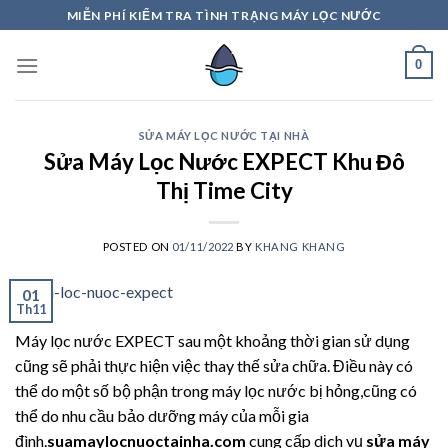
Skip
MIỄN PHÍ KIỂM TRA TÌNH TRẠNG MÁY LỌC NƯỚC
to
content
0
SỬA MÁY LỌC NƯỚC TẠI NHÀ
Sửa Máy Lọc Nước EXPECT Khu Đô
Thị Time City
POSTED ON
01/11/2022
BY
KHANG KHANG
01
Th11
Máy lọc nước EXPECT sau một khoảng thời gian sử dụng
cũng sẽ phải thực hiện việc thay thế sửa chữa. Điều này có
thể do một số bộ phận trong máy lọc nước bị hỏng,cũng có
thể do nhu cầu bảo dưỡng máy của mỗi gia
đình.
suamaylocnuoctainha.com
cung cấp dịch vụ
sửa máy