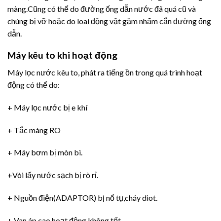
màng.Cũng có thể do đường ống dẫn nước đã quá cũ và
chúng bị vỡ hoặc do loai động vật gặm nhấm cắn đường ống
dẫn.
Máy kêu to khi hoạt động
Máy lọc nước kêu to, phát ra tiếng ồn trong quá trình hoạt
động có thể do:
+ Máy lọc nước bị e khí
+ Tắc màng RO
+ Máy bơm bị mòn bi.
+Vòi lấy nước sạch bị rò rỉ.
+ Nguồn điện(ADAPTOR) bị nổ tụ,cháy diot.
+ Van áp cao hoạt động không tốt.