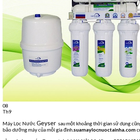
No products in the cart.
08
Th9
Geyser
Máy Lọc Nước
sau một khoảng thời gian sử dụng cũng
bảo dưỡng máy của mỗi gia đình.
suamaylocnuoctainha.com
c