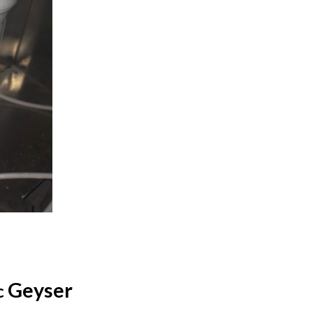
Geyser
c