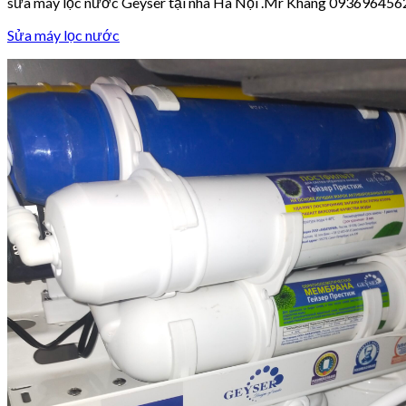
sửa máy lọc nước Geyser tại nhà Hà Nội .Mr Khang 093696456
Sửa máy lọc nước