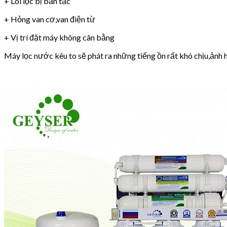
+ Lõi lọc bị bẩn tắc
+ Hỏng van cơ,van điện từ
+ Vị trí đặt máy không cân bằng
Máy lọc nước kêu to sẽ phát ra những tiếng ồn rất khó chịu,ảnh h