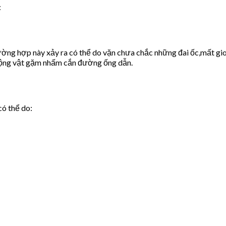
:
ờng hợp này xảy ra có thể do vặn chưa chắc những đai ốc,mất gio
động vật gặm nhấm cắn đường ống dẫn.
có thể do: