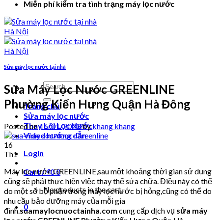
Miễn phí kiểm tra tình trạng máy lọc nước
Sửa máy lọc nước tại nhà
Search
Sửa Máy Lọc Nước GREENLINE
for:
Phường Kiến Hưng Quận Hà Đông
Trang chủ
Sửa máy lọc nước
Thay Lõi Lọc Nước
Posted on
16/01/2023
by
khang khang
Video hướng dẫn
16
Login
Th1
Máy lọc nước GREENLINE,sau một khoảng thời gian sử dụng
Cart /
₫
0
0
cũng sẽ phải thực hiện việc thay thế sửa chữa. Điều này có thể
No products in the cart.
do một số bộ phận trong máy lọc nước bị hỏng,cũng có thể do
nhu cầu bảo dưỡng máy của mỗi gia
0
đình.
suamaylocnuoctainha.com
cung cấp dịch vụ
sửa máy