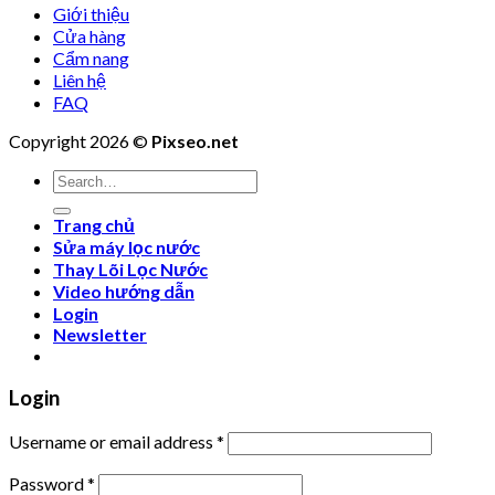
Giới thiệu
Cửa hàng
Cẩm nang
Liên hệ
FAQ
Copyright 2026 ©
Pixseo.net
Search
for:
Trang chủ
Sửa máy lọc nước
Thay Lõi Lọc Nước
Video hướng dẫn
Login
Newsletter
Login
Username or email address
*
Password
*