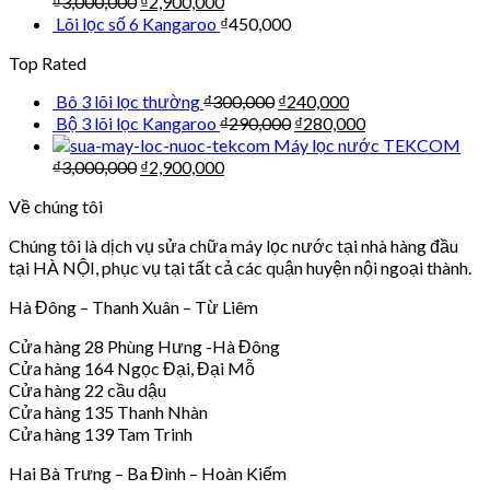
₫
3,000,000
₫
2,900,000
Lõi lọc số 6 Kangaroo
₫
450,000
Top Rated
Bô 3 lõi lọc thường
₫
300,000
₫
240,000
Bộ 3 lõi lọc Kangaroo
₫
290,000
₫
280,000
Máy lọc nước TEKCOM
₫
3,000,000
₫
2,900,000
Về chúng tôi
Chúng tôi là dịch vụ sửa chữa máy lọc nước tại nhà hàng đầu
tại HÀ NỘI, phục vụ tại tất cả các quận huyện nội ngoại thành.
Hà Đông – Thanh Xuân – Từ Liêm
Cửa hàng 28 Phùng Hưng -Hà Đông
Cửa hàng 164 Ngọc Đại, Đại Mỗ
Cửa hàng 22 cầu dậu
Cửa hàng 135 Thanh Nhàn
Cửa hàng 139 Tam Trinh
Hai Bà Trưng – Ba Đình – Hoàn Kiếm