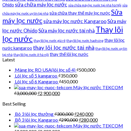
sửa chữa máy lọc nước
Ohido
sửa chữa máy lọc nước tại nhà hà Nội
sửa
Sửa
sửa chữa thay thế máy lọc nước
chữa máy lọc nước uy tín tại nhà
máy lọc nước
sửa máy lọc nước Kangaroo
Sửa máy
Thay lõi
lọc nước Ohido
Sửa máy lọc nước tại nhà
lọc nước
thay lõi lọc
thay lõi lọc nước giá rẻ
thay lõi lọc nước haohsing
thay lõi lọc nước tại nhà
nước kangaroo
thay lõi lọc nước uy tín
thay thế lõi lọc nước
tại nhà
thay lõi lọc nước ở hà nội
Latest
Màng lọc RO USA(lõi lọc số 4)
₫
500,000
Lõi lọc số 5 kangaroo
₫
350,000
Lõi lọc số 6 Kangaroo
₫
450,000
Máy lọc nước TEKCOM
₫
3,000,000
₫
2,900,000
Best Selling
Bô 3 lõi lọc thường
₫
300,000
₫
240,000
Bộ 3 lõi lọc Kangaroo
₫
290,000
₫
280,000
Máy lọc nước TEKCOM