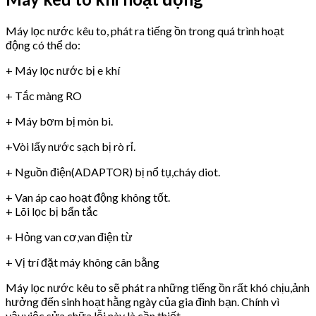
Máy lọc nước kêu to, phát ra tiếng ồn trong quá trình hoạt
động có thể do:
+ Máy lọc nước bị e khí
+ Tắc màng RO
+ Máy bơm bị mòn bi.
+Vòi lấy nước sạch bị rò rỉ.
+ Nguồn điện(ADAPTOR) bị nổ tụ,cháy diot.
+ Van áp cao hoạt động không tốt.
+ Lõi lọc bị bẩn tắc
+ Hỏng van cơ,van điện từ
+ Vị trí đặt máy không cân bằng
Máy lọc nước kêu to sẽ phát ra những tiếng ồn rất khó chịu,ảnh
hưởng đến sinh hoạt hằng ngày của gia đình bạn. Chính vì
vậy,việc sửa chữa lỗi này là cần thiết