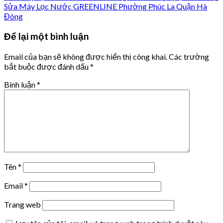
Sửa Máy Lọc Nước GREENLINE Phường Phúc La Quận Hà
Đông
Để lại một bình luận
Email của bạn sẽ không được hiển thị công khai.
Các trường
bắt buộc được đánh dấu
*
Bình luận
*
Tên
*
Email
*
Trang web