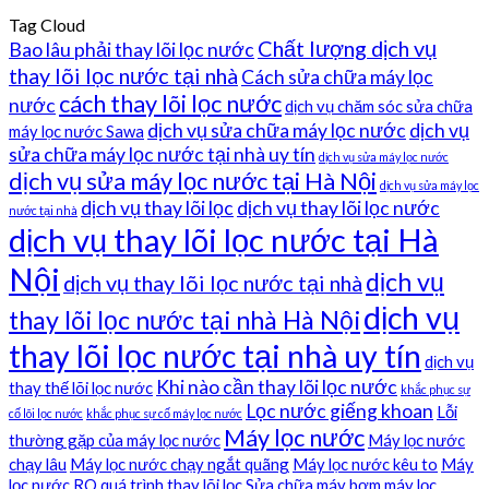
Tag Cloud
Chất lượng dịch vụ
Bao lâu phải thay lõi lọc nước
thay lõi lọc nước tại nhà
Cách sửa chữa máy lọc
cách thay lõi lọc nước
nước
dịch vụ chăm sóc sửa chữa
dịch vụ sửa chữa máy lọc nước
dịch vụ
máy lọc nước Sawa
sửa chữa máy lọc nước tại nhà uy tín
dịch vụ sửa máy lọc nước
dịch vụ sửa máy lọc nước tại Hà Nội
dịch vụ sửa máy lọc
dịch vụ thay lõi lọc
dịch vụ thay lõi lọc nước
nước tại nhà
dịch vụ thay lõi lọc nước tại Hà
Nội
dịch vụ
dịch vụ thay lõi lọc nước tại nhà
dịch vụ
thay lõi lọc nước tại nhà Hà Nội
thay lõi lọc nước tại nhà uy tín
dịch vụ
Khi nào cần thay lõi lọc nước
thay thế lõi lọc nước
khắc phục sự
Lọc nước giếng khoan
Lỗi
cố lõi lọc nước
khắc phục sự cố máy lọc nước
Máy lọc nước
thường gặp của máy lọc nước
Máy lọc nước
chạy lâu
Máy lọc nước chạy ngắt quãng
Máy lọc nước kêu to
Máy
lọc nước RO
quá trình thay lõi lọc
Sửa chữa máy bơm máy lọc