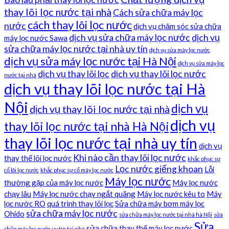
thay lõi lọc nước tại nhà
Cách sửa chữa máy lọc
cách thay lõi lọc nước
nước
dịch vụ chăm sóc sửa chữa
dịch vụ sửa chữa máy lọc nước
dịch vụ
máy lọc nước Sawa
sửa chữa máy lọc nước tại nhà uy tín
dịch vụ sửa máy lọc nước
dịch vụ sửa máy lọc nước tại Hà Nội
dịch vụ sửa máy lọc
dịch vụ thay lõi lọc
dịch vụ thay lõi lọc nước
nước tại nhà
dịch vụ thay lõi lọc nước tại Hà
Nội
dịch vụ
dịch vụ thay lõi lọc nước tại nhà
dịch vụ
thay lõi lọc nước tại nhà Hà Nội
thay lõi lọc nước tại nhà uy tín
dịch vụ
Khi nào cần thay lõi lọc nước
thay thế lõi lọc nước
khắc phục sự
Lọc nước giếng khoan
Lỗi
cố lõi lọc nước
khắc phục sự cố máy lọc nước
Máy lọc nước
thường gặp của máy lọc nước
Máy lọc nước
chạy lâu
Máy lọc nước chạy ngắt quãng
Máy lọc nước kêu to
Máy
lọc nước RO
quá trình thay lõi lọc
Sửa chữa máy bơm máy lọc
sửa chữa máy lọc nước
Ohido
sửa chữa máy lọc nước tại nhà hà Nội
sửa
Sửa
sửa chữa thay thế máy lọc nước
chữa máy lọc nước uy tín tại nhà