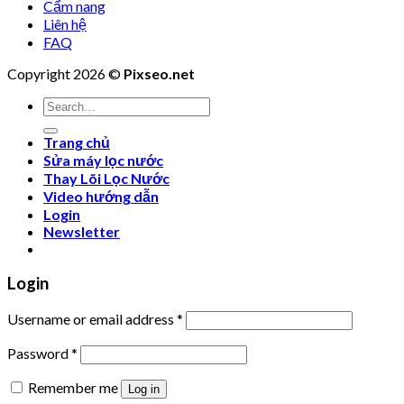
Cẩm nang
Liên hệ
FAQ
Copyright 2026 ©
Pixseo.net
Search
for:
Trang chủ
Sửa máy lọc nước
Thay Lõi Lọc Nước
Video hướng dẫn
Login
Newsletter
Login
Username or email address
*
Password
*
Remember me
Log in