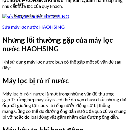
lọc nước HAOHSING Khu Đô Thị Văn Quán
nhằm đáp ứng
Cart
nhu cầu sửa lọc của quý khách.
No products in the cart.
Sửa máy lọc nước HAOHSING
Những lỗi thường gặp của máy lọc
nước HAOHSING
Khi sử dụng máy lọc nước bạn có thể gặp một số vấn đề sau
đây:
Máy lọc bị rò rỉ nước
Máy lọc bị rò rỉ nước là một trong những vấn đề thường
gặp.Trường hợp này xảy ra có thể do vặn chưa chắc những đai
ốc,mất gioăng tại các vị trí ống nước động cơ bị thủng
màng.Cũng có thể do đường ống dẫn nước đã quá cũ và chúng
bị vỡ hoặc do loai động vật gặm nhấm cắn đường ống dẫn.
Máy kêu to khi hoạt động