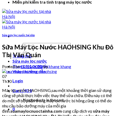
Miễn phí kiểm tra tình trạng máy lọc nước
Sửa máy lọc nước tại nhà
Search
Sửa Máy Lọc Nước HAOHSING Khu Đô
for:
Thị Văn Quán
Trang chủ
Sửa máy lọc nước
Thay Lõi Lọc Nước
Posted on
07/10/2022
by
khang khang
Video hướng dẫn
07
Login
Th10
Máy lọc nước HAOHSING,sau một khoảng thời gian sử dụng
Cart /
₫
0
0
cũng sẽ phải thực hiện việc thay thế sửa chữa. Điều này có thể
No products in the cart.
do một số bộ phận trong máy lọc nước bị hỏng,cũng có thể do
nhu cầu bảo dưỡng máy của mỗi gia
0
đình.
suamaylocnuoctainha.com
cung cấp dịch vụ
sửa máy