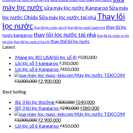
máy lọc nước
sửa máy lọc nước Kangaroo
Sửa máy
Thay lõi
lọc nước Ohido
Sửa máy lọc nước tại nhà
lọc nước
thay lõi lọc
thay lõi lọc nước giá rẻ
thay lõi lọc nước haohsing
thay lõi lọc nước tại nhà
nước kangaroo
thay lõi lọc nước uy tín
thay thế lõi lọc nước
tại nhà
thay lõi lọc nước ở hà nội
Latest
Màng lọc RO USA(lõi lọc số 4)
₫
500,000
Lõi lọc số 5 kangaroo
₫
350,000
Lõi lọc số 6 Kangaroo
₫
450,000
Máy lọc nước TEKCOM
₫
3,000,000
₫
2,900,000
Best Selling
Bô 3 lõi lọc thường
₫
300,000
₫
240,000
Bộ 3 lõi lọc Kangaroo
₫
290,000
₫
280,000
Máy lọc nước TEKCOM
₫
3,000,000
₫
2,900,000
Lõi lọc số 6 Kangaroo
₫
450,000